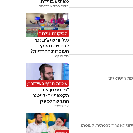
מפתיע בניידת
הקול החדש בדרכים
הביקורת גילתה
מיליוני שקלים: מי
לקח את מענקי
העובדות החרדיות?
גדי פוקס
מול הישראלים
עימות חריף בשידור
"מי מממן את
הקמפיין?" - לייטנר
התקשה לספק
צבי טסלר
תשובות
י, לא צריך להסתיר". לעומתו,