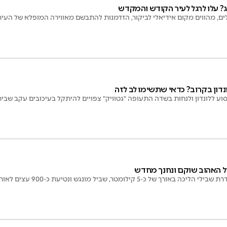
? עלו לרגל לעיר הקודש והמקדש
לים, מהווים מקום אידיאלי לביקור, הזדמנות להתבשם מאווירה המופלא של העיר
נדון בקרוב? כדאי שתשימו לב לזה
וע ללונדון ולנחות בשדה התעופה "גטוויק" צפויים להיתקל בעיכובים עקב שבי
ל כ-5 קילומטר, שביל מונגש ונטיעת כ-900 עצים לאורך גדת הנחל