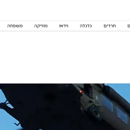
ם
חרדים
כלכלה
וידאו
מוזיקה
משפחה