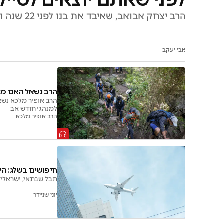
הרב יצחק אבואב, שאיבד את בנו לפני 22 שנה ואת נכדו לפני שנתיים, קורא לבחורי הישיבות להקפיד על כללי הבטיחות
אבי יעקב
הרב נשאל האם מות
הרב אופיר מלכא נשאל
למנהגי חודש אב
הרב אופיר מלכא
חיפושים בשלג: הי
תבל שבתאי, ישראלית בת 23 שנעדרה מאז יום שישי ביפן, אותרה ללא רוח חיים בשמורת דייסצוזאן לאחר 
יוני שניידר