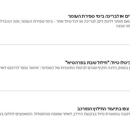
ם או לבריכה בימי ספירת העומר
אם מותר ללכת לים, לבריכה או לכל טיול אחר - בימי ספירת העומר, ומה ההבדל
ני סכנה
יטלו טיול: "חילול שבת בפרהסיא"
ין בפסק הלכה תקיף שגרם לביטול התוכנית של הסמינר: 'איסור גמור להיכנס ל
 צפו בתיעוד החילוץ המורכב
טבה במסגרת טיול בבקעת הירדן, לאחר שסטה מהמסלול. המאמצים לחלצו באור