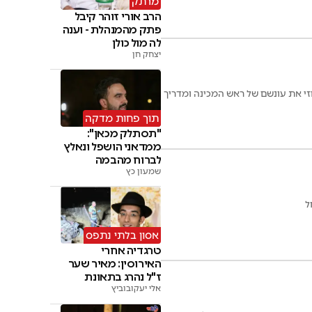
מרתק
הרב אורי זוהר קיבל
פתק מהמנהלת - וענה
לה מול כולן
יצחק חן
משפט המחוזי את עונשם של ראש המכינה ומדריך
תוך פחות מדקה
"תסתלק מכאן":
ממדאני הושפל ונאלץ
לברוח מהבמה
שמעון כץ
אסון בלתי נתפס
טרגדיה אחרי
האירוסין: מאיר שער
ז"ל נהרג בתאונת
רייזר
אלי יעקובוביץ