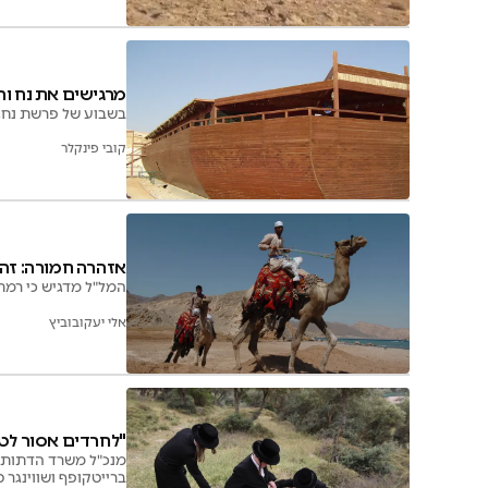
מרגישים את נח וה
בשבוע של פרשת נח, ת
קובי פינקלר
אזהרה חמורה: זה 
המל"ל מדגיש כי רמת
אלי יעקובוביץ
"לחרדים אסור לטי
מנכ"ל משרד הדתות י
ברייטקופף ושווינגר 