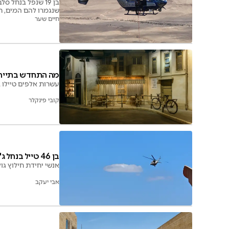
בן 19 שנפל בנחל
שנגמרו להם המים, חו
חיים שער
מה התחדש בתיירות
עשרות אלפים טיילו 
קובי פינקלר
בן 46 טייל בנחל ג'ילבון, זה הסתיים בחילוץ מוסק
אנשי יחידת חילוץ גולן יחד עם לוחמי 669 הובילו את
אבי יעקב