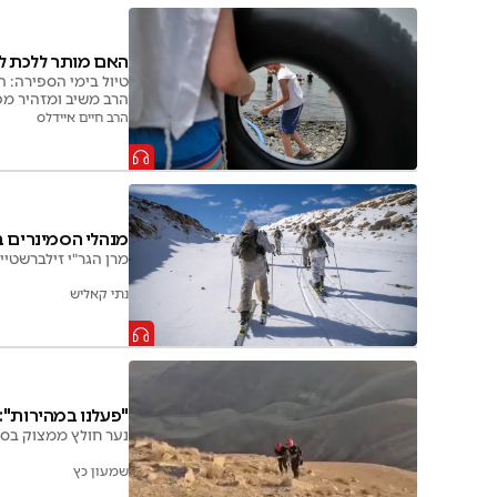
האם מותר ללכת לי
טיול בימי הספירה: ה
הרב משיב ומזהיר מפ
הרב חיים איידלס
מנהלי הסמינרים ב
מרן הגר"י זילברשטי
נתי קאליש
"פעלנו במהירות":
נער חולץ ממצוק בסר
שמעון כץ