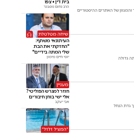
בית דין • צפו
הרב נחום נוסבכר
 והמגוון של האתרים ההיסטוריים
שיחה מטלטלת
העיתונאי משתף:
"החזקתי את הבת
שלי המתה בידיים"
יוסי חיים מימון
תה גדולה
מעניין
חוזר למגרש הפוליטי?
אלי ישי בוחן חיבורים
אבי יעקב
"המציל זלזל"