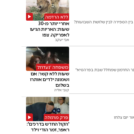
ללא הרדמה
 בין הספירה לבין שלושת השבועות?
אחרי יותר מ-30
שעות: האריות הגיעו
לאפריקה. צפו
אבי יעקב
משפחה 'נעדרת'
אתר החרמון שמחלל שבת בפרהסיא"
שעות ללא קשר: אם
ושמונה ילדים אותרו
בשלום
קובי אליה
פרק מרמלה
 יום צלחו
'הקול החדש בדרכים':
ראפר, זמר הודי וילד