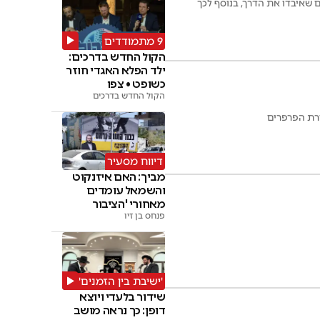
ם שאיבדו את הדרך, בנוסף לכך
9 מתמודדים
הקול החדש בדרכים:
ילד הפלא האגדי חוזר
כשופט • צפו
הקול החדש בדרכים
ירת הפרפרים
דיווח מסעיר
מביך: האם איזנקוט
והשמאל עומדים
מאחורי 'הציבור
החרדי'
פנחס בן זיו
'ישיבת בין הזמנים'
שידור בלעדי ויוצא
דופן: כך נראה מושב