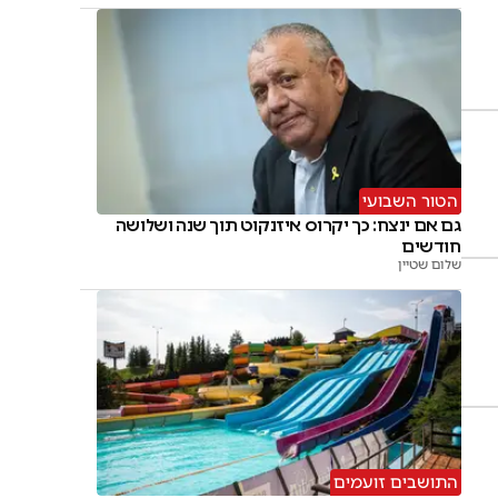
הטור השבועי
גם אם ינצח: כך יקרוס איזנקוט תוך שנה ושלושה
חודשים
שלום שטיין
התושבים זועמים