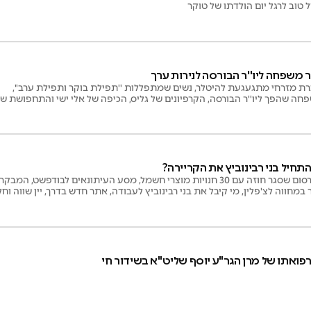
 טוב לרגל יום הולדתו של טוקר
 מזרחי מתגעגעת להיטלר, נשים שמתפללות ''תפילת בוקר ותפילת ערב'',
פחה שהפך ליו''ר הבורסה, הקרפיונים של גליס, הכיפה של אלי ישי והתחפושת ש
השבוע במהדורה: משרד הפרסום שסגר חוזה עם 30 חנויות מוצרי חשמל, מסע העיתונאים לבודפשט, המב
מחווה לצ'פלין, מי קיבל את בני רבינוביץ לעבודה, אתר חדש בדרך, יין שווה וח
פואתו של מרן הגר"ע יוסף שליט"א בשידור חי