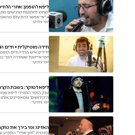
ליפא להופמן: אחרי הלחימ
'מחוץ לחתונות מרגישים מתח
• ''אי אפשר להתעלם מהאמונה החזקה שאנשים ממשיכים בשגרת החיים'' • ומה היה עושה אם היה גר בשדרות?
יוסי צלניקר
חידה מוסיקלית • חיים הו
ידידינו איש הרדיו חיים הופ
יוסי אייזנטל ששודרה לפני כ
יוסי צלניקר
ליפא לטוקר: בשבת הקרוב
ענק הזמר החסידי ליפא שמעלצ
ה'קידושים' שמאפיינים אותו 
יוסי צלניקר
האזינו: ומי בירך את טוקר
בתכנית "זמן אוויר" הפתיע ע