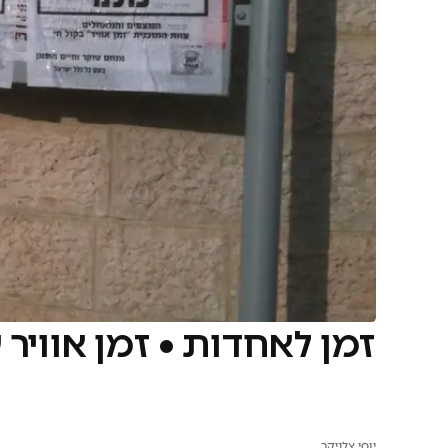
זמן לאחדות • זמן אוויר 
יוסי צלניקר