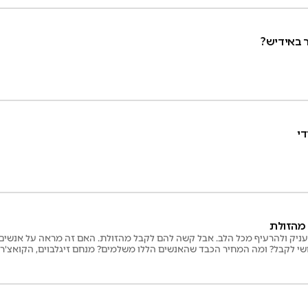
 באידיש?
מהזולת
ניק ולהרעיף מכל הלב. אבל קשה להם לקבל מהזולת. האם זה מראה על אנשים
שי לקבל? ומה המחיר הכבד שהאנשים הללו משלמים? מנחם זיגלבוים, הקואצ'ר