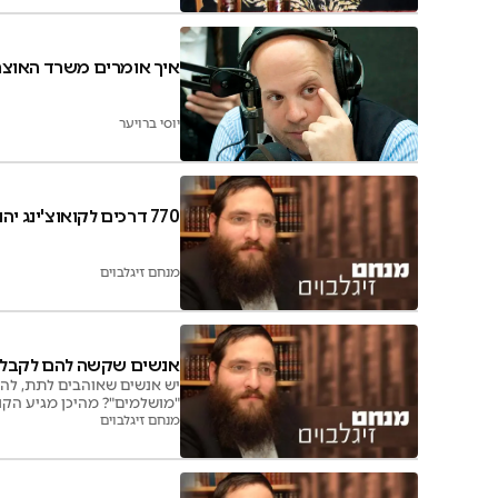
איך אומרים משרד האוצר
יוסי ברויער
770 דרכים לקואוצ'ינג יהודי
מנחם זיגלבוים
אנשים שקשה להם לקבל 
יש אנשים שאוהבים לתת, להע
"מושלמים"? מהיכן מגיע הקו
החרדי משרטט קווים לדמותם
מנחם זיגלבוים