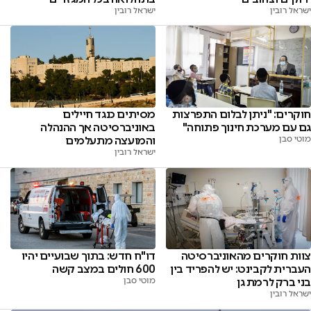
ישראל רובין
ישראל רובין
חוקרים: "ניתן לבלום התפרצות
מסיתים כנגד חיילים
גם עם מערכת חינוך פתוחה"
באוניברסיטה אך ההנהלה
מוטי סבן
והמועצה מתעלמים
ישראל רובין
צוות חוקרים מהאוניברסיטה
דו"ח חדש: בתוך שבועיים יהיו
העברית לקבינט: יש להפריד בין
600 חולים במצב קשה
בני ברק לרמת גן
מוטי סבן
ישראל רובין