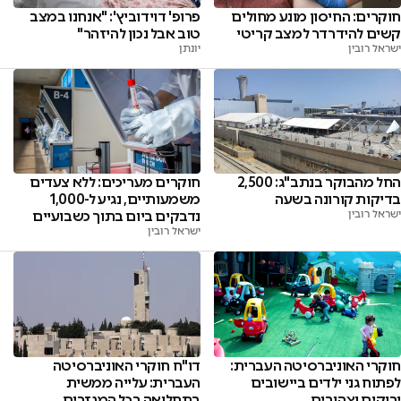
חוקרים: החיסון מונע מחולים
פרופ' דוידוביץ': "אנחנו במצב
קשים להידרדר למצב קריטי
טוב אבל נכון להיזהר"
ישראל רובין
יונתן
חוקרים מעריכים: ללא צעדים
החל מהבוקר בנתב"ג: 2,500
משמעותיים, נגיע ל-1,000
בדיקות קורונה בשעה
נדבקים ביום בתוך כשבועיים
ישראל רובין
ישראל רובין
חוקרי האוניברסיטה העברית:
דו"ח חוקרי האוניברסיטה
לפתוח גני ילדים ביישובים
העברית: עלייה ממשית
ירוקים וצהובים
בתחלואה בכל המגזרים