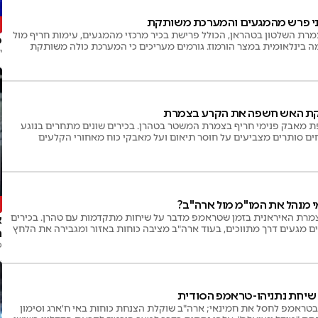
ני פרש מהמגעים והמערכת משותקת
מרת השלטון בטהראן, הכולל פרישת בכיר מרכזי מהמגעים, עימות חריף מול
מ
ה בינלאומית במצר הורמוז. גורמים מעריכים כי המערכת כולה משותקת
י
קת האש חשפה את הקרע בצמרת
מאבק פנימי חריף בצמרת המשטר בטהרן. בכירים שונים מתחרים בנוגע
חים סותרים מצביעים על חוסר תיאום ועל מאבקי כוח מאחורי הקלעים
 מנהל את המו"מ מול ארה"ב?
צמרת האיראנית בזמן שטראמפ מדבר על שיחות מתקדמות עם טהרן. בכירים
א
 מגעים דרך מתווכים, בעוד ארה"ב מציבה כוחות באזור ומגבירה את הלחץ
ה
פ
 שיחת נתניהו-טראמפ הסודית
 בטראמפ לחסל את חמינאי; ארה"ב שוקלת הצנחת כוחות באי ח'ארג וסימון