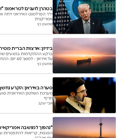
בטהרן לועגים לטראמפ: "ה
יו"ר הפרלמנט האיראני דחה א
אמריקנית
שמעון כץ
ביזיון: ארצות הברית מסי
ברקע ההתקדמות במגעים שהתקי
על איראן - למשך 60 יום. ההחלטה צפויה להזרים מיליארדים לקופת משטר האייתוללות האכזרי בטהרן
שמעון כץ
סערה באיראן: הקרע נחשף 
מערכת השלטון האיראנית סוער
חריף
אבי יעקב
"נהפוך למושבה אמריקאית
הפגנות, קריאות להתפטרות ו
עם ארה"ב