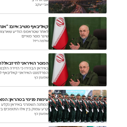
אבי יעקב
קאליבאף משיב איום: “אנח
לאחר שטראמפ הודיע שארצות 
שיגר מסר מאיים
שלמה ריזל
המסר האיראני לחיזבאללה:
באיראן הבהירו כי הזירה הלבנו
הפרלמנט האיראני קאליבאף ליו
שמעון כץ
עימות פנימי בטהראן: המא
המחנה השמרני באיראן נקלע ל
קרע עמוק בין אלו התומכים בק
שמעון כץ