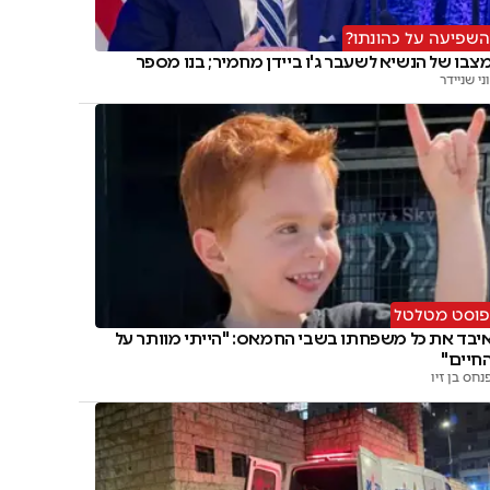
השפיעה על כהונתו?
צבו של הנשיא לשעבר ג'ו ביידן מחמיר; בנו מספר
וני שניידר
פוסט מטלטל
יבד את כל משפחתו בשבי החמאס: "הייתי מוותר על
חיים"
נחס בן זיו