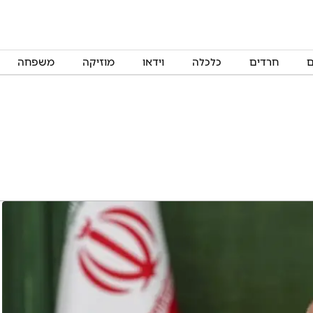
ם
חרדים
כלכלה
וידאו
מוזיקה
משפחה