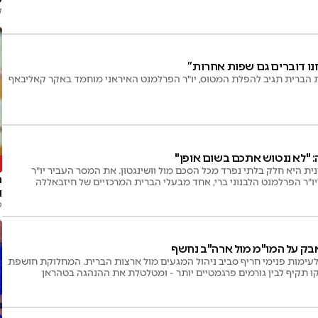
ק
נו דוברים גם שפות אחרות”
הברית תגיב להפלת המטוס, יו"ר הפרלמנט האיראני מוחמד באקר קאליבאף
 "לא ננטוש אתכם בשום אופן"
נית היא חלק בלתי נפרד מכל הסכם מול וושינגטון. את המסר העביר יו"ר
"ר הפרלמנט הלבנוני ברי, אחד מבעלי הברית המרכזיים של חיזבאללה
ו
פ
בק על המו"מ מול ארה"ב נחשף
עימות פנימי חריף סביב ניהול המגעים מול ארצות הברית. המחלוקת חושפת
ו תקיף לבין גורמים פרגמטיים יותר - ומטלטלת את ההנהגה בטהראן