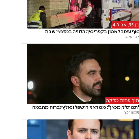
בן 35, אב ל-4
וף עצוב לאסון בקפריסין: הלוויה במוצאי שבת
בי יעקב
תוך פחות מדקה
תסתלק מכאן": ממדאני הושפל ונאלץ לברוח מהבמה
מעון כץ