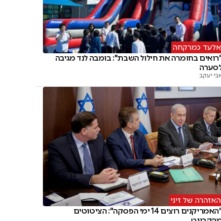
אלעד כמרקחה
רואים בחומרה את חילול השבת": בומבה לנד מגיבה
סערה
בי יעקב
האזהרה של זיני
"האמריקנים רוצים 14 ימי הפסקה": הציטוטים
הקבינט