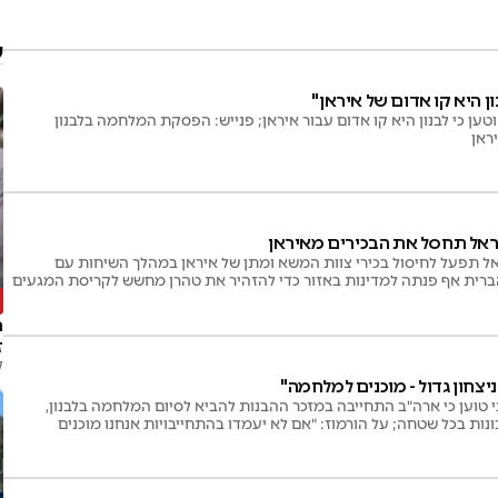
ע
ן היא קו אדום של איראן"
ען כי לבנון היא קו אדום עבור איראן; פנייש: הפסקת המלחמה בלבנון
ראן
אל תחסל את הבכירים מאיראן
ל תפעל לחיסול בכירי צוות המשא ומתן של איראן במהלך השיחות עם
ת הברית אף פנתה למדינות באזור כדי להזהיר את טהרן מחשש לקריסת המגעים
ר
ז
ק
יצחון גדול - מוכנים למלחמה"
 טוען כי ארה"ב התחייבה במזכר ההבנות להביא לסיום המלחמה בלבנון,
להשבת התושבים ולמימוש ריבונות בכל שטחה; על הורמוז: "אם לא יעמדו בהתחייבויות אנחנו מוכנים