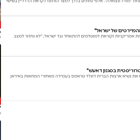
ת "מודל ונצואלה". אלפי נחתים בדרך למצר הורמוז לקראת הדדליין בשישי
מהמיירטים של ישראל"
ס
 אמריקניות וקוראת למוסלמים להתאחד נגד ישראל; "לא נחזור למצב
א
טרוריסטית בסגנון דאעש"
 את נשיא ארצות הברית דונלד טראמפ בעמידה מאחורי המחאות באיראן
"
ש