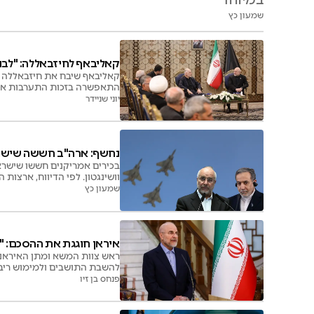
שמעון כץ
קאליבאף לחיזבאללה: "לבנו
קאליבאף שיבח את חיזבאללה וט
התאפשרה בזכות התערבות אי
יוני שניידר
נחשף: ארה"ב חששה שישר
בכירים אמריקנים חששו שישרא
וושינגטון. לפי הדיווח, ארצו
שמעון כץ
איראן חוגגת את ההסכם: "נ
ראש צוות המשא ומתן האיראני
למלחמה"
פנחס בן זיו