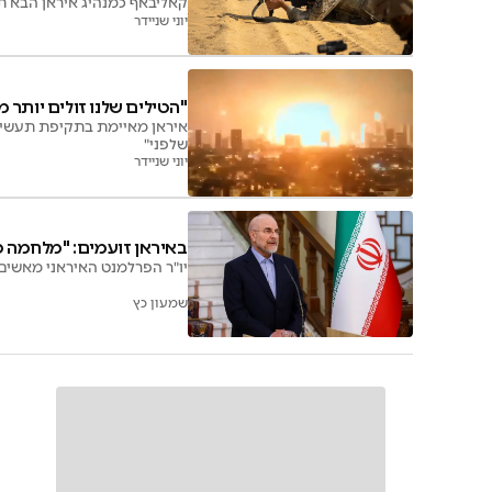
קאליבאף כמנהיג איראן הבא תח
יוני שניידר
"הטילים שלנו זולים יותר 
איראן מאיימת בתקיפת תעשיות
שלפני"
יוני שניידר
באיראן זועמים: "מלחמה 
יו"ר הפרלמנט האיראני מאשים
שמעון כץ