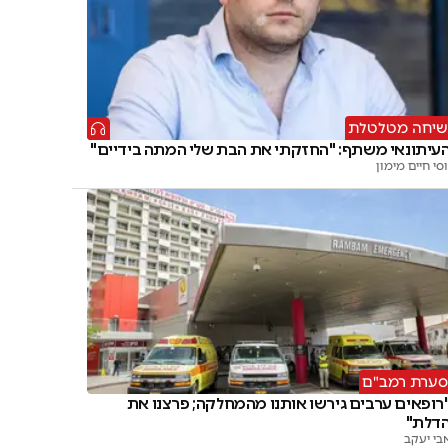
שיחה מטלטלת
עיתונאי משתף: "החזקתי את הבת שלי המתה בידיים"
וסי חיים מימון
סערת רמב"ם
רופאים ערבים גירשו אותנו מהמחלקה; פרצנו את
דלת"
בי יעקב