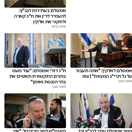
אמסלם בעתירות לבג"ץ:
להעמיד לדין את ח"כ קארה
ולחקור את אלקין
איתי גדסי
ח"כ דודי אמסלם: "עוד מעט
אמסלם לאלקין: "אתה תעבור
בחגים התקשורת תאשים את
על כל תרי"ג המצוות" | צפו
בתי הכנסת ואומן"
מוטי סבן
מוטי סבן
השר אמסלם עתר לבג"ץ נגד
היועמ"ש לשר הדיגיטל: "אין