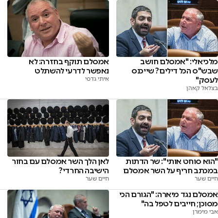
אמסלם תוקף בחזרה: לא
מלכיאלי: "אמסלם חושב
נאפשר לדרעי להשתלט
שבש"ס הכל דילים? שייכנס
איתי גדסי
לעסק"
בצלאל קאהן
"הוא סוחט אותי": שר הדתות
לאן הלך השר אמסלם עם בחור
במכתב חריף על השר אמסלם
הישיבה החרדי?
חיים שער
חיים שער
אמסלם נגד מיארה: "הגורם הכי
מסוכן; חייבים לטפל בה"
אבי מימרן