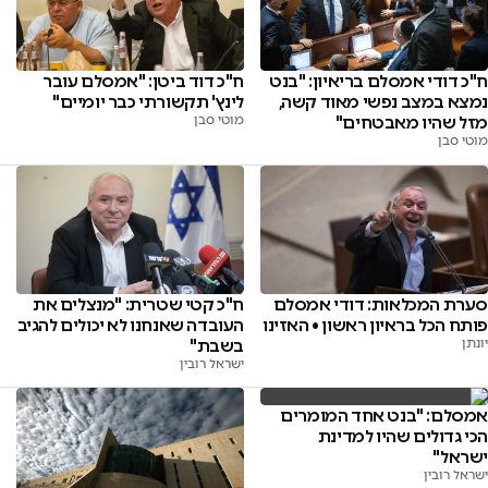
ח"כ דודי אמסלם בריאיון: "בנט
ח"כ דוד ביטן: "אמסלם עובר
נמצא במצב נפשי מאוד קשה,
לינץ' תקשורתי כבר יומיים"
מזל שהיו מאבטחים"
מוטי סבן
מוטי סבן
סערת המכלאות: דודי אמסלם
ח"כ קטי שטרית: "מנצלים את
פותח הכל בראיון ראשון • האזינו
העובדה שאנחנו לא יכולים להגיב
יונתן
בשבת"
ישראל רובין
אמסלם: "בנט אחד המומרים
הכי גדולים שהיו למדינת
ישראל"
ישראל רובין