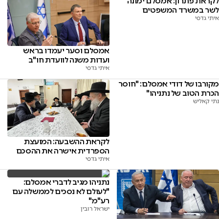
לקראת פתרון: אמסלם ימונה
לשר במשרד המשפטים
איתי גדסי
אמסלם וסער יעמדו בראש
ועדות משנה לוועדת חו"ב
איתי גדסי
מקורבו של דודי אמסלם: "חוסר
הכרת הטוב של נתניהו"
נתי קאליש
לקראת ההשבעה: המועצת
הספרדית אישרה את ההסכם
איתי גדסי
נתניהו מגיב לדברי אמסלם:
"לעולם לא נסכים לממשלה עם
רע"מ"
ישראל רובין