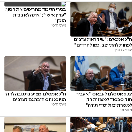
בכירי הליכוד מחריפים את הטון:
"עניין אישי"; "אתה לא בבית
הנכון"
איתי גדסי
ח"כ אמסלם: "שיקראו לערבים
לפחות להתייצב, כמו לחרדים"
ישראל רובין
צפו: אמסלם לעבאס: "אעביר
ח"כ אמסלם מציע בתגובה לחוק
חוק סבסוד למעונות רק
הגיוס: גיוס חובה גם לערבים
למשרתים ולומדי תורה"
איתי גדסי
מוטי סבן