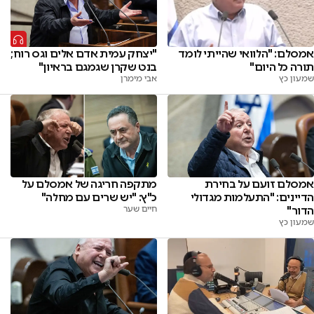
"יצחק עמית אדם אלים וגס רוח;
אמסלם: "הלוואי שהייתי לומד
בנט שקרן שגמגם בראיון"
תורה כל היום"
אבי מימרן
שמעון כץ
אמסלם זועם על בחירת
מתקפה חריגה של אמסלם על
הדיינים: "התעלמות מגדולי
כ"ץ: "יש שרים עם מחלה"
הדור"
חיים שער
שמעון כץ