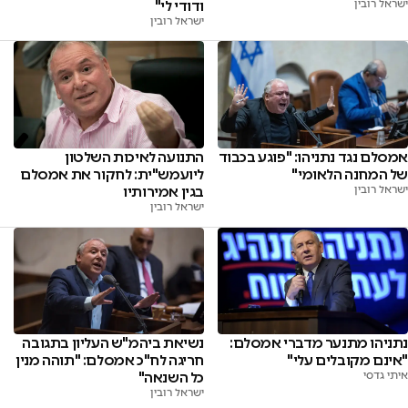
ודודי לי"
ישראל רובין
ישראל רובין
אמסלם נגד נתניהו: "פוגע בכבוד
התנועה לאיכות השלטון
של המחנה הלאומי"
ליועמש"ית: לחקור את אמסלם
ישראל רובין
בגין אמירותיו
ישראל רובין
נתניהו מתנער מדברי אמסלם:
נשיאת ביהמ"ש העליון בתגובה
"אינם מקובלים עלי"
חריגה לח"כ אמסלם: "תוהה מנין
איתי גדסי
כל השנאה"
ישראל רובין