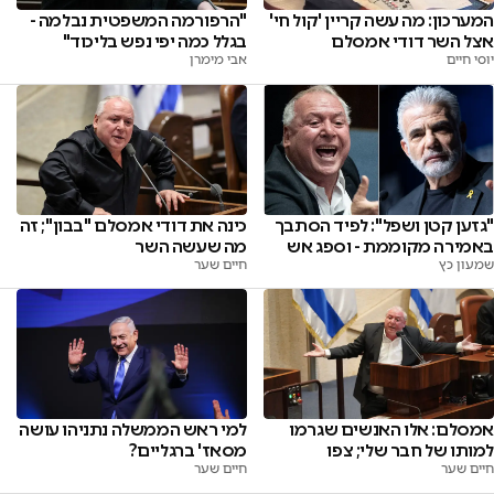
המערכון: מה עשה קריין 'קול חי'
"הרפורמה המשפטית נבלמה -
אצל השר דודי אמסלם
בגלל כמה יפי נפש בליכוד"
יוסי חיים
אבי מימרן
"גזען קטן ושפל": לפיד הסתבך
כינה את דודי אמסלם "בבון"; זה
באמירה מקוממת - וספג אש
מה שעשה השר
שמעון כץ
חיים שער
למי ראש הממשלה נתניהו עושה
אמסלם: אלו האנשים שגרמו
מסאז' ברגליים?
למותו של חבר שלי; צפו
חיים שער
חיים שער