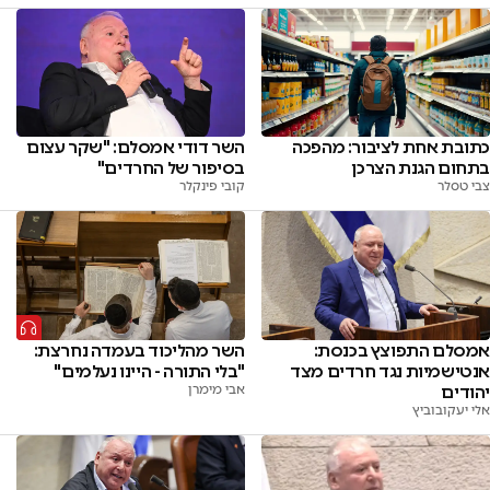
כתובת אחת לציבור: מהפכה
השר דודי אמסלם: "שקר עצום
בתחום הגנת הצרכן
בסיפור של החרדים"
צבי טסלר
קובי פינקלר
אמסלם התפוצץ בכנסת:
השר מהליכוד בעמדה נחרצת:
אנטישמיות נגד חרדים מצד
"בלי התורה - היינו נעלמים"
יהודים
אבי מימרן
אלי יעקובוביץ