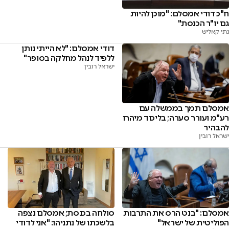
ח"כ דודי אמסלם: "מוכן להיות
גם יו"ר הכנסת"
נתי קאליש
דודי אמסלם: "לא הייתי נותן
ללפיד לנהל מחלקה בסופר"
ישראל רובין
אמסלם תמך בממשלה עם
רע"מ ועורר סערה; בליכוד מיהרו
להבהיר
ישראל רובין
סולחה בכנסת; אמסלם נצפה
אמסלם: "בנט הרס את התרבות
בלשכתו של נתניהו: "אני לדודי
הפוליטית של ישראל"