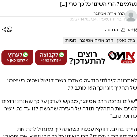
נעלמים? הרי השינוי כל כך טרי […]
הרב אריה אטינגר
ו' באייר תשפ"ד, 14/05/24 05:27
א+
א-
הדפסה
בית נאמן
הרב אריה אטינגר
זוגיות
לאחרונה קיבלתי הודעה מאדם בשם דניאל שהיה בעיצומו
של תהליך זוגי וכך הוא כותב לי:
"שלום וברכה הרב אטינגר, מבקש לעדכן על כך שאנחנו רוצים
לסיים את התהליך. תודה על העזרה שהגשת לנו עד כה. יישר
כח וכל טוב."
הייתי בהלם. דווקא עכשיו כשהתהליך מתחיל לתת את
אותותיו הם נעלמים? הרי השינוי כל כך טרי ונפיץ, אם יפסיקו