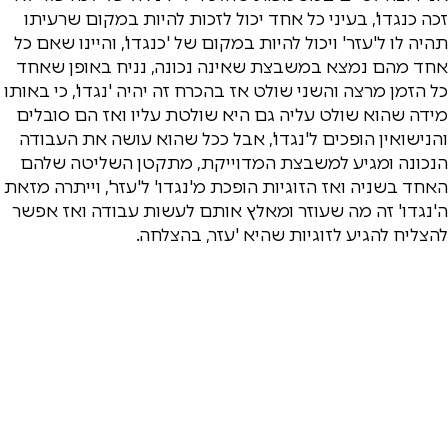
זכה כנגדו', בעיני כל אחד יכול לזכות להיות במקום שרעיתו
תהיה לו ל'עזר' ויכול להיות במקום של 'כנגדו', והיינו שאם כל
אחד מהם נמצא במשבצת שאינה נכונה, נניח באופן שאחד
כל הזמן מרצה והשני שולט אז בהכרח זה יהיה 'נגדו', כי באותו
מידה שהוא שולט עליה גם היא שולטת עליו ואז הם סובלים
והנישואין הופכים ל'נגדו', אבל ככל שהוא עושה את העבודה
הנכונה ומגיע למשבצת המדוייקת, מתקטן השליטה שלהם
האחד בשניה ואז הזוגיות הופכת מ'נגדו' ל'עזר', וייתרה מזאת
ה'נגדו' זה מה שעוזר ומאלץ אותם לעשות עבודה ואז אפשר
להצליח להגיע לזוגיות שהיא 'עזר, בהצלחה.