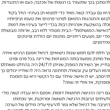
להסתכן בכך שתעורר בו רגשות של אכזבה, כעס או התנגדות.
היא גם עבדה קשה מאד כדי למצוא חן בעיניו- החל בקוד
לבוש והתנהגות התואם לפרטי פרטים את טעמו וציפיותיו
וכלה בהשקעת אנרגיות רבות בכדי לייצר בעיניו את דמות
"האישה המושלמת"- הבית מסודר ללא רבב, ארוחה מבושלת
מדי יום, מצעים ריחניים, מתנות יום הולדת ופינוקים
מזדמנים.
כך חלפו להם חמש שנות נישואים. דניאל אמנם הרגיש אוירה
של מחנק ממעורבותה המוגזמת של רינה בכל פרט ופרט
בחייו, אך השירות המפנק שניתן לו 24/7 היה בהחלט משתלם
והוא העלים עין, ובשורה תחתונה נראה היה לו שחייו יכולים כך
להיסחב. יש לו אישה שיחד עם כל הקושי היא גם תומכת
ומפנקת, אז אולי זה שווה?
גם רינה הרגישה תחושות דומות. אמנם היא עבדה קשה מדי
ולעיתים קרובות הרגישה תשושה ומרוקנת, אך נוכחותו
היציבה של דניאל שלא גמר להרעיף עליה מילים של הערכה