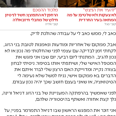
"להעיר את הניצוץ"
מלכוד ההסכם
לא צעקות ולא שלטים: על מה
הרחפן לא התפוצץ: חשד לניסיון
המחאה בעיר החרדית
חילוץ של מחבלי חיזבאללה
קובי סגל
קובי אליה
כאב לי, ממש כאב לי על עבודה שהולכת לריק.
אבל, ממקום של אחריות ומודעות ונאמנות לטובת בני הזוג,
לקחתי זמן לבדיקה עם עצמי לפני שהחלטתי מה נכון או לא
נכון להגיב, המתנתי ליום רביעי, יום שבו אני פוגש את
המטפל האישי שלי, ושיתפתי אותו בסיפור. ניסיתי לבחון
בצורה נקייה ומדוייקת האם הרצון שלי לברר איתם את
הדברים בא ממקום אישי, נניח למשל שלא נעימה לי
הסיטואציה, או שאני בעצם חושב שכך יהיה נכון עבורם.
לפני שאמשיך בהרפתקה המעניינת של בני הזוג דניאל ורינה,
נלך קצת אחורה ואשתף בהיסטוריה שלהם,
אני זוכר את המפגש הראשון שבו דניאל התמרמר בפניי, על