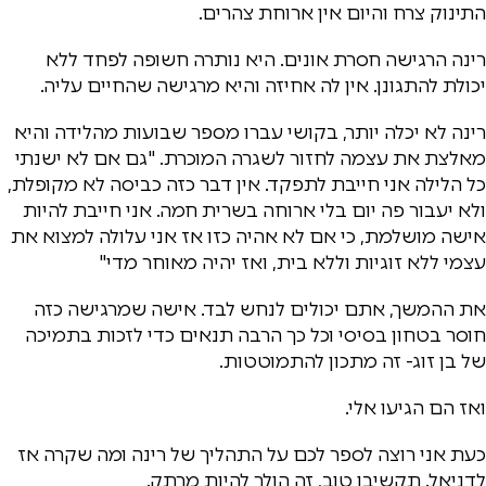
התינוק צרח והיום אין ארוחת צהרים.
רינה הרגישה חסרת אונים. היא נותרה חשופה לפחד ללא
יכולת להתגונן. אין לה אחיזה והיא מרגישה שהחיים עליה.
רינה לא יכלה יותר, בקושי עברו מספר שבועות מהלידה והיא
מאלצת את עצמה לחזור לשגרה המוכרת. "גם אם לא ישנתי
כל הלילה אני חייבת לתפקד. אין דבר כזה כביסה לא מקופלת,
ולא יעבור פה יום בלי ארוחה בשרית חמה. אני חייבת להיות
אישה מושלמת, כי אם לא אהיה כזו אז אני עלולה למצוא את
עצמי ללא זוגיות וללא בית, ואז יהיה מאוחר מדי"
את ההמשך, אתם יכולים לנחש לבד. אישה שמרגישה כזה
חוסר בטחון בסיסי וכל כך הרבה תנאים כדי לזכות בתמיכה
של בן זוג- זה מתכון להתמוטטות.
ואז הם הגיעו אלי.
כעת אני רוצה לספר לכם על התהליך של רינה ומה שקרה אז
לדניאל. תקשיבו טוב, זה הולך להיות מרתק.