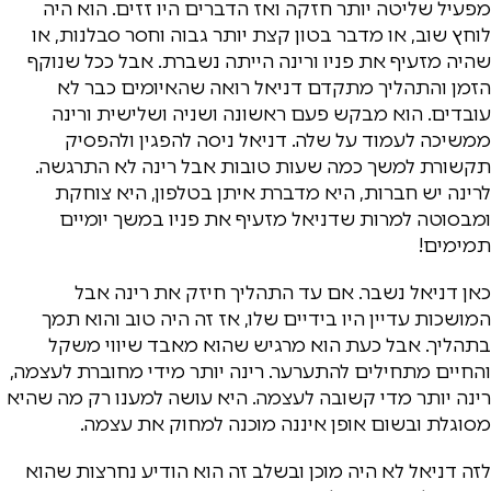
מפעיל שליטה יותר חזקה ואז הדברים היו זזים. הוא היה
לוחץ שוב, או מדבר בטון קצת יותר גבוה וחסר סבלנות, או
שהיה מזעיף את פניו ורינה הייתה נשברת. אבל ככל שנוקף
הזמן והתהליך מתקדם דניאל רואה שהאיומים כבר לא
עובדים. הוא מבקש פעם ראשונה ושניה ושלישית ורינה
ממשיכה לעמוד על שלה. דניאל ניסה להפגין ולהפסיק
תקשורת למשך כמה שעות טובות אבל רינה לא התרגשה.
לרינה יש חברות, היא מדברת איתן בטלפון, היא צוחקת
ומבסוטה למרות שדניאל מזעיף את פניו במשך יומיים
תמימים!
כאן דניאל נשבר. אם עד התהליך חיזק את רינה אבל
המושכות עדיין היו בידיים שלו, אז זה היה טוב והוא תמך
בתהליך. אבל כעת הוא מרגיש שהוא מאבד שיווי משקל
והחיים מתחילים להתערער. רינה יותר מידי מחוברת לעצמה,
רינה יותר מדי קשובה לעצמה. היא עושה למענו רק מה שהיא
מסוגלת ובשום אופן איננה מוכנה למחוק את עצמה.
לזה דניאל לא היה מוכן ובשלב זה הוא הודיע נחרצות שהוא