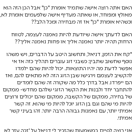
האם אתה רוצה אישה שתמיד אומרת "כן" אבל הכן הזה הוא
מאולץ ומפוחד, או שאתה מעדיף אישה שלפעמים אומרת לא,
וכשהיא אומרת "כן" אז זה מבחירה ומכל הלב??
האם לדעתך אישה שיודעת להיות נאמנה לעצמה, לטווח
הרחוק תהיה יותר נאמנה אליך או פחות נאמנה אליך??
"קח את הזמן, דניאל, ותחשוב היטב על הדברים, ויש משהו
נוסף שחשוב שתבין: כשבני זוג עוברים תהליך כזה אז אי
אפשר לדעת מה יהיו התוצאות. יכול להיות שהם ילמדו
להקשיב לעצמם וירגישו שבן הזוג הזה לא מתאים להם, ואז
הם ייפרדו. אבל בדרך כלל מה שקורה זה שהם לומדים
להתחבר יחד ולבנות את הקשר הזוגי שלהם מחדש- ממקום
של בחירה, ממקום של הקשבה, ממקום שהם יכולים ורוצים
להיות מי שהם וגם בן הזוג יוכל להיות מי שהוא. זה קשר
אמיתי יותר, עם נאמנות גבוהה הרבה יותר. זהו בעיני קשר
אמיתי.
אני רוצה לסיים במשמעות שהזכיר לי דניאל על 'זכה עזר לא