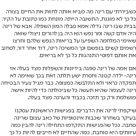
כשביררתי עם רינה מה מביא אותה לחוות את החיים בצורה
כל כך לא מוגנת, התשובה הייתה מונחת כמו כתובת על הקיר.
בבית שבו רינה גדלה אמא סבלה המון השפלה. אבא של רינה
היה אדם קשה ומר נפש הוא היה בן להורים ניצולי שואה
שאימי המלחמה השפיעו על בריאות הנפש שלהם וחרצו
רשמים קשים בנפשם וכך המשיכה רינה, דוד אחר דור, לסחוב
את אותם דפוסי התנהגות כל כך לא בריאים.
אם אמה של רינה ספגה ביזיונות והשפלות מצד בעלה אז
רינה- ילדה קטנה וחסרת ישע תלתה זאת בכך שאימה לא
תפקדה כראוי ולא התלבשה כמצופה. כבר מגיל צעיר הבטיחה
רינה לעצמה שהיא תעשה כל שביכולתה כדי להיות אישה
מושלמת ורק כך תזכה בכבוד והערכה מצד בעלה.
שיקפתי לרינה את הדברים. בפגישות הראשונות עסקנו
בעיקר בשחרור שכבות אינסופיות של כאב עצום שרינה
סחבה. ככל שהפגישות התקדמו התחילה רינה להבין כמה
עיוותים היא סוחבת, כמה שהחיים לא חייבים להיות כל כך