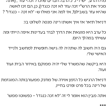
מזלו הרע, "יש לי כ"כ הרבה חברים שזכו ל'זכה- עזר", (אתה
מכיר את הרש"י זכה עזר לא זכה כנגדו), כן, הם זכו לאשה
שהיא עזר בשבילם', אז למה אני מאלו ש- 'לא זכה – כנגדו" ?
דניאל תיאר אז איך אשתו רינה מנסה לשלוט בו:
כל ערב היא מוצאת את הדרך לברר בעדינות איפה הייתי ומה
עשיתי במהלך היום.
גם היה חשוב לה שתהיה לה גישה חופשית למחשב ולנייד
האישי שלי.
היא ביקשה שהמשרד שלי יהיה ממוקם באיזור הבית ועוד
ועוד.
דניאל הרגיש כל הזמן אוירה של מחנק ממעורבותה המוגזמת
של רינה בכל פרט ופרט בחייו,
אתה מבין הוא אומר לי זה 'לא זכה כנגדו' – כפשוטו ממש'
***