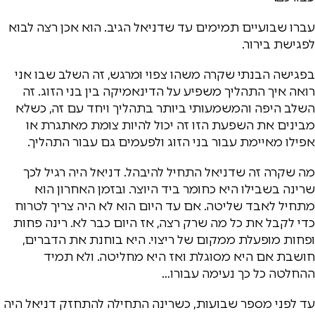
עברו שבועיים תמימים עד שדניאל הגיב. הוא אכן רצה לבוא
לפגישת בירור.
בפגישה הבנתי שקרה משהו צפוי ומרגש, זה השלב שבו אני
רואה איך התהליך משפיע על הדינאמיקה בין בני הזוג. זה
השלב היפה והמשמעותי ביותר בתהליך ויחד עם זה, כשלא
מבינים את השפעת הזו זה יכול להיות צומת מאתגרת או
אפילו מאיימת עבור בני הזוג ולפעמים גם עבור התהליך.
מה שקרה זה שדניאל התחיל להיבהל. דניאל היה רגיל לכך
שרינה בשבילו היא כחומר ביד היוצר. ובזמן האחרון הוא
מתחיל לאבד שליטה. אם עד היום הוא לא היה צריך לטרוח
כדי לקבל את כל מה שרק רצה, אז היום כבר לא. רינה פחות
ופחות מופעלת ממקום של ריצוי. היא בוחנת את הדברים,
חושבת אם היא מסוגלת ואז היא מחליטה. ולא תמיד
ההחלטה כל כך נעימה עבורו…
עד לפני מספר שבועות, כשרינה התחילה להתחזק דניאל היה