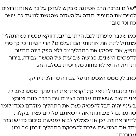
"שלום וברכה הרב אטינגר, מבקש לעדכן על כך שאנחנו רוצים
לסיים את הטיפול. תודה על העזרה שהגשת לנו עד כה. יישר
כח וכל טוב."
כמו שכבר סיפרתי לכם, הייתי בהלם. דווקא עכשיו כשהתהליך
מתחיל לתת את אותותיו הם נעלמים? הרי השינוי כל כך טרי
ונפיץ, אם יפסיקו את התהליך אז ללא ספק רינה תחזור
לדפוסים הישנים. פגישה שבועית של המשך עבודה, בירור
ותחזוקה היא לא פחות מקריטית בשלב הזה.
כאב לי, ממש הצטערתי על עבודה שהולכת לריק.
ואז כתבתי לדניאל כך: "קראתי את הודעתך וממש כאב לי.
אני חושב שעשיתם עבודה רצינית עם הרבה כנות ואומץ,
בעיניי יהיה חבל להפסיק כעת את התהליך, מוקדם מכדי לומר
שהגעתם ליציבות ונראה לי שאתם עלולים מאד בקלות
לחזור אחורה. לכן אני ממליץ לבוא לפגישת סיכום כדי שנברר
יחד את המניעים שלכם להפסקת התהליך ונבחן מה נכון
עבורכם."