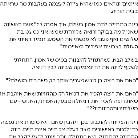
איומים ונוראים כמו שהיא ציירה לעצמה בעקבות מה שראתה
בבית הוריה.
רינה התחילה לתת אמון בעולם, איך אמרה לי: "פעם ראשונה
שאני קמה בבוקר ורואה שזורחת שמש, אני כמעט בת
שלושים ואף פעם לא פגשתי את השמש. תמיד ראיתי את
העולם בצבעים אפורים ומאיימים"
בשלב הבא, כשהתחיל להיבנות בסיס של אמון, התחלתי
לשקף לרינה את הדינאמיקה שבינה לבין דניאל.
"האם את רוצה בן זוג שמעריך אותך רק כשהבית מושלם?"
"האם את רוצה להכיר את דניאל רק מהזוויות שאת אוהבת או
שאת רוצה להכיר את דניאל הטבעי, האמיתי, האנושי- עם
מעלותיו וחסרונותיו??"
רינה הצליחה להתבונן בכך ולהבין שאם היא מוסרת את נפשה
כדי לזכות באישורים מצד בעלה אז חייה אינם חיים. רינה
התחילה להתחזק. היא התחילה יותר ויותר להעז לקבל את