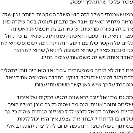
עומד על כך שהתהליך ייפסק.
כמו שאמרתי השלב הזה הוא השלב המקסים ביותר, נכון שזה
נראה מלחיץ ומאיים, אבל אם נתבונן לעומק במה שקרה כאן
אז נגלה בשורה מרגשת: יש כאן הבעת אכפתיות ראשונה
מצד דניאל. זו הפעם הראשונה מתחילת נישואיהם שדניאל
נלחם על הקשר שלו עם רינה. הנה רינה זוכה לשמוע שהיא לא
כזו מובנת מאליה, שהיא חשובה לדניאל, שהוא לא רוצה
לאבד אותה ויש לה משמעות עצומה בחייו.
אם רינה לא היתה משמעותית עבורו אז הוא היה נותן לתהליך
להתגלגל להיכן שיתגלגל. דווקא בחרדה שהציפה את דניאל
מספרת על כך שיש כאן קשר משמעותי עבורו.
מה גם שדניאל זוכה לראשונה להגיע למקום של איבוד
שליטה וחוסר אונים. הנה מה שהיה כל כך מובן מאליו הופך
להיות מאתגר. דניאל נדרש לזוז מאיזור הנוחות שהיה כל כך
שקוע בו ולהתחיל לבחון את עצמו, איך הוא יכול לזכות
בשיתוף פעולה מצד רינה, מה יגרום לה לרצות להתקרב אליו
ולהיות נאמנה עבורו.