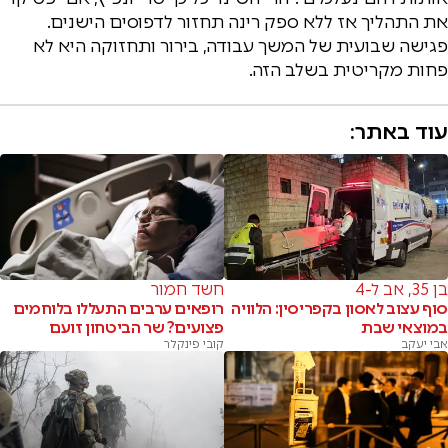
את התהליך אז ללא ספק רינה תחזור לדפוסים הישנים.
פגישה שבועית של המשך עבודה, בירור ותחזוקה היא לא
פחות מקריטית בשלב הזה.
עוד באתר:
בן 35, אב ל-4
חשד חמור
סוף עצוב לאסון בקפריסין: הלוויה
רופאים ערבים התעללו בלוחמים
במוצאי שבת
פצועים? שר הביטחון זועם
אבי יעקב
קובי פינקלר