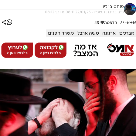
פנחס בן זיו
כ"ב בטבת תשפ"ה, 22/01/25 08:11
עודכן: 08:12
א+
א-
הדפסה
💬
43
אברכים
ארנונה
משה ארבל
משרד הפנים