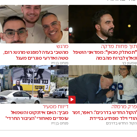
תוך פחות מדקה
מרגש
"תסתלק מכאן": ממדאני הושפל
מהשבי בעזה למפגש מרגש: רום,
ונאלץ לברוח מהבמה
סשה ואדרעי סוגרים מעגל
שמעון כץ
פנחס בן זיו
פרק מרמלה
דיווח מסעיר
'הקול החדש בדרכים': ראפר, זמר
מביך: האם איזנקוט והשמאל
הודי וילד מפתיע בניידת
עומדים מאחורי 'הציבור החרדי'
הקול החדש בדרכים
פנחס בן זיו