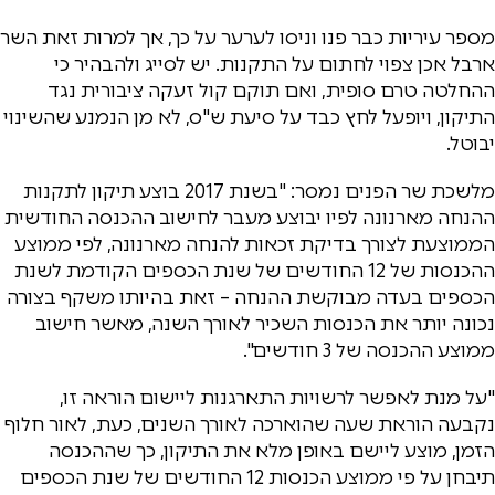
מספר עיריות כבר פנו וניסו לערער על כך, אך למרות זאת השר
ארבל אכן צפוי לחתום על התקנות. יש לסייג ולהבהיר כי
ההחלטה טרם סופית, ואם תוקם קול זעקה ציבורית נגד
התיקון, ויופעל לחץ כבד על סיעת ש"ס, לא מן הנמנע שהשינוי
יבוטל.
מלשכת שר הפנים נמסר: "בשנת 2017 בוצע תיקון לתקנות
ההנחה מארנונה לפיו יבוצע מעבר לחישוב ההכנסה החודשית
הממוצעת לצורך בדיקת זכאות להנחה מארנונה, לפי ממוצע
ההכנסות של 12 החודשים של שנת הכספים הקודמת לשנת
הכספים בעדה מבוקשת ההנחה – זאת בהיותו משקף בצורה
נכונה יותר את הכנסות השכיר לאורך השנה, מאשר חישוב
ממוצע ההכנסה של 3 חודשים".
"על מנת לאפשר לרשויות התארגנות ליישום הוראה זו,
נקבעה הוראת שעה שהוארכה לאורך השנים, כעת, לאור חלוף
הזמן, מוצע ליישם באופן מלא את התיקון, כך שההכנסה
תיבחן על פי ממוצע הכנסות 12 החודשים של שנת הכספים