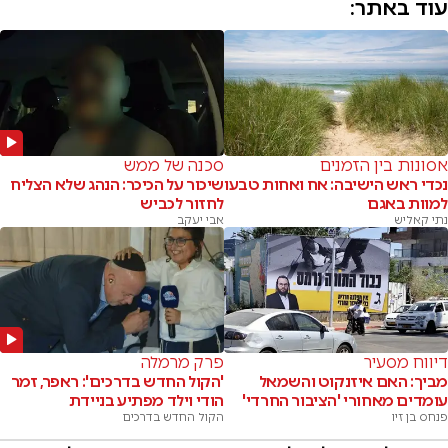
עוד באתר:
אסונות בין הזמנים
סכנה של ממש
נכדי ראש הישיבה: אח ואחות טבעו
שיכור על הכיכר: הנהג שלא הצליח
למוות באגם
לחזור לכביש
נתי קאליש
אבי יעקב
דיווח מסעיר
פרק מרמלה
מביך: האם איזנקוט והשמאל
'הקול החדש בדרכים': ראפר, זמר
עומדים מאחורי 'הציבור החרדי'
הודי וילד מפתיע בניידת
פנחס בן זיו
הקול החדש בדרכים