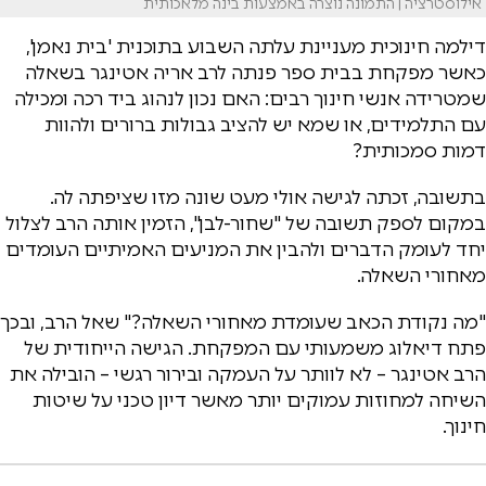
אילוסטרציה | התמונה נוצרה באמצעות בינה מלאכותית
דילמה חינוכית מעניינת עלתה השבוע בתוכנית 'בית נאמן',
כאשר מפקחת בבית ספר פנתה לרב אריה אטינגר בשאלה
שמטרידה אנשי חינוך רבים: האם נכון לנהוג ביד רכה ומכילה
עם התלמידים, או שמא יש להציב גבולות ברורים ולהוות
דמות סמכותית?
בתשובה, זכתה לגישה אולי מעט שונה מזו שציפתה לה.
במקום לספק תשובה של "שחור-לבן", הזמין אותה הרב לצלול
יחד לעומק הדברים ולהבין את המניעים האמיתיים העומדים
מאחורי השאלה.
"מה נקודת הכאב שעומדת מאחורי השאלה?" שאל הרב, ובכך
פתח דיאלוג משמעותי עם המפקחת. הגישה הייחודית של
הרב אטינגר – לא לוותר על העמקה ובירור רגשי – הובילה את
השיחה למחוזות עמוקים יותר מאשר דיון טכני על שיטות
חינוך.