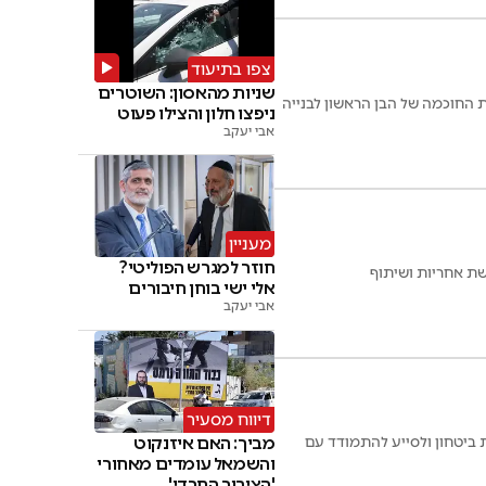
צפו בתיעוד
שניות מהאסון: השוטרים
 החוכמה של הבן הראשון לבנייה
ניפצו חלון והצילו פעוט
אבי יעקב
מעניין
חוזר למגרש הפוליטי?
שת אחריות ושיתוף
אלי ישי בוחן חיבורים
אבי יעקב
דיווח מסעיר
מביך: האם איזנקוט
 ביטחון ולסייע להתמודד עם
והשמאל עומדים מאחורי
'הציבור החרדי'