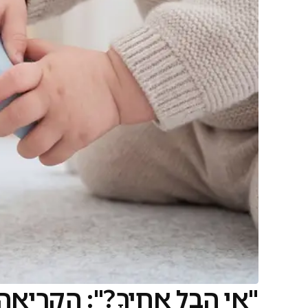
"אֵי הֶבֶל אָחִיךָ?": הקרי