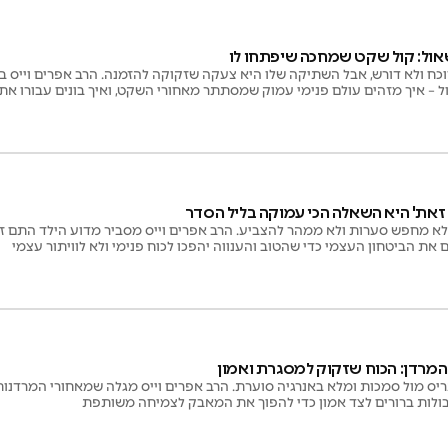
שאול: קול שקט שמחכה שיפתחו לו
וכח ולא דורש, אבל השתיקה שלו היא צעקה שזקוקה להזמנה. הרב אפרים וייס ב
ול – איך מזהים עולם פנימי עמוק שמסתתר מאחורי השקט, ואיך בונים עבורו א
זאת' היא השאלה הכי עמוקה בליל הסדר
, לא מחפש סערות ולא ממהר להצביע. הרב אפרים וייס מסביר מדוע הילד התם 
את הביטחון העצמי כדי שהטוב והענווה יהפכו לכוח פנימי ולא לוויתור עצמי
המרדן: הכוח שזקוק למסגרת ואמון
ריס מול סמכות ומלא באנרגיה סוערת. הרב אפרים וייס מגלה שמאחורי המרדנו
בולות ברורים לצד אמון כדי להפוך את המאבק לצמיחה משותפת