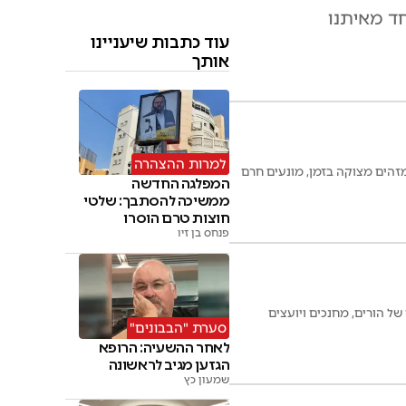
ד מאיתנו
עוד כתבות שיעניינו
אותך
למרות ההצהרה
מזהים מצוקה בזמן, מונעים חרם
המפלגה החדשה
ממשיכה להסתבך: שלטי
חוצות טרם הוסרו
פנחס בן זיו
ל הורים, מחנכים ויועצים
סערת "הבבונים"
לאחר ההשעיה: הרופא
הגזען מגיב לראשונה
שמעון כץ