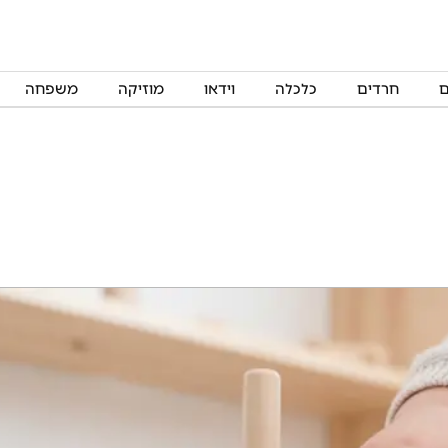
ם
חרדים
כלכלה
וידאו
מוזיקה
משפחה