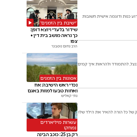
ע כנות ודוגמה אישית חשובות
'ישיבת בין הזמנים'
שידור בלעדי ויוצא דופן:
כך נראה מושב בית דין •
צפו
הרב נחום נוסבכר
צל, להתמודד ולהראות איך קמים
אסונות בין הזמנים
נכדי ראש הישיבה: אח
ואחות טבעו למוות באגם
נתי קאליש
ק של כל הורה להאיר את הילד שלו
עשרות מיליארדים
נמחקו
רק בן 25: כוכב הבינה