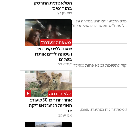
המלאכותית התרסק
בתוך ימים
שמעון כץ
פרק הרביעי והאחרון בסדרה על
ת ה"פתח" שיאפשר לו להשמיע קול
משפחה 'נעדרת'
שעות ללא קשר: אם
ושמונה ילדים אותרו
בשלום
קובי אליה
זקוק לתשומת לב לא פחות מהילד
ללא הרדמה
אחרי יותר מ-30 שעות:
האריות הגיעו לאפריקה.
ת מסתתר כוח מנהיגות עצום,
צפו
אבי יעקב