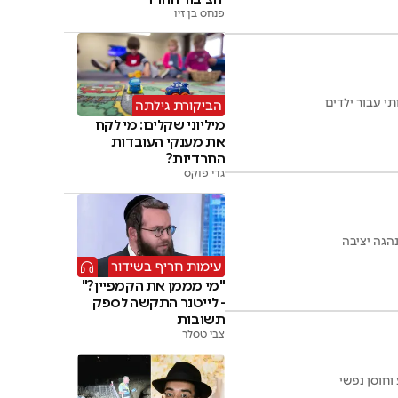
פנחס בן זיו
י עבור ילדים
הביקורת גילתה
מיליוני שקלים: מי לקח
את מענקי העובדות
החרדיות?
גדי פוקס
הגה יציבה
עימות חריף בשידור
"מי מממן את הקמפיין?"
- לייטנר התקשה לספק
תשובות
צבי טסלר
וחוסן נפשי