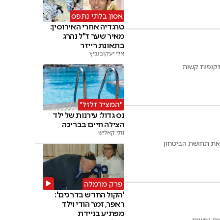
אסון בלתי נתפס
טרגדיה אחרי האירוסין:
מאיר שער ז"ל נהרג
בתאונת רייזר
אלי יעקובוביץ
תקופות קשות
"המציל זלזל"
נס גדול: עירנות של ילד
הצילה חיים בבריכה
נתי קאליש
 את תחושת הביטחון
פרק מרמלה
'הקול החדש בדרכים':
ראפר, זמר הודי וילד
מפתיע בניידת