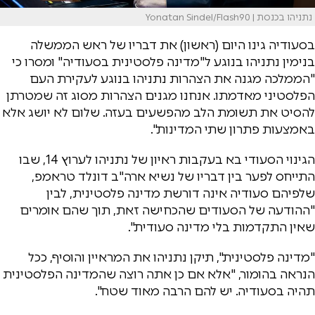
נתניהו בכנסת | Yonatan Sindel/Flash90
בסעודיה גינו היום (ראשון) את דבריו של ראש הממשלה
בנימין נתניהו בנוגע ל"מדינה פלסטינית בסעודיה" ומסרו כי
"הממלכה מגנה את הצהרות נתניהו בנוגע לעקירת העם
הפלסטיני מאדמתו. אנחנו מגנים הצהרות מסוג זה שמטרתן
להסיט את תשומת הלב מהפשעים בעזה. שלום לא יושג אלא
באמצעות פתרון שתי המדינות".
הגינוי הסעודי בא בעקבות ראיון של נתניהו לערוץ 14, שבו
התייחס לפער בין דבריו של נשיא ארה"ב דונלד טראמפ,
שלפיהם סעודיה אינה דורשת מדינה פלסטינית, לבין
"ההודעה של הסעודים שהכחישה זאת, תוך שהם אומרים
שאין התקדמות בלי מדינה סעודית".
"מדינה פלסטינית", תיקן נתניהו את המראיין והוסיף, ככל
הנראה בהומור, "אלא אם כן אתה רוצה שהמדינה הפלסטינית
תהיה בסעודיה. יש להם הרבה מאוד שטח".