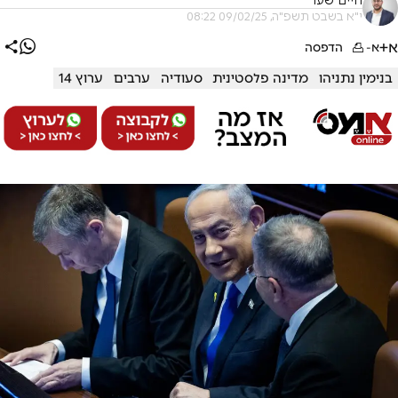
חיים שער
י"א בשבט תשפ"ה, 09/02/25 08:22
א+
א-
הדפסה
בנימין נתניהו
מדינה פלסטינית
סעודיה
ערבים
ערוץ 14