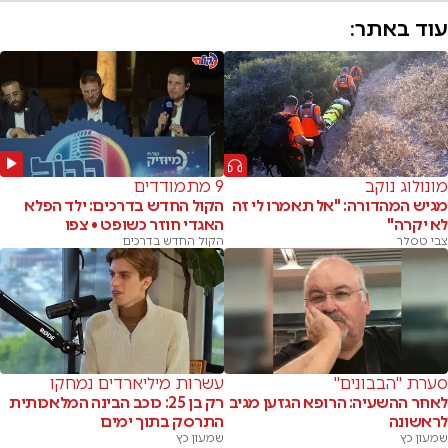
עוד באתר:
מונולוג נוקב
9 מתמודדים
מגיש המהדורה: "אל תאמרו לי זה
הקול החדש בדרכים: ילד הפלא
לא יקרה"
האגדי חוזר כשופט • צפו
צבי טסלר
הקול החדש בדרכים
סערת "הבבונים"
עשרות מיליארדים נמחקו
לאחר ההשעיה: הרופא הגזען מגיב
רק בן 25: כוכב הבינה המלאכותית
לראשונה
התרסק בתוך ימים
שמעון כץ
שמעון כץ