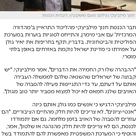
חנוך מילביצקי | צילום: נועם מושקוביץ, דוברות הכנסת
חבר הכנסת חנוך מילביצקי מהליכוד התראיין ב'מהדורה
המרכזית' עם אבי מימרן, והתייחס לסוגיות בוערות במערכת
הפוליטית והביטחונית. בדבריו, תקף בחריפות את יאיר גולן
על אמירתו כי מדינת ישראל נוקמת באזרחים באופן בלתי
מוסרי.
"ההבהרה שלו רק החמירה את הדברים", אמר מילביצקי. "יש
קבוצה של ישראלים שהשנאה שלהם לממשלה העבירה
אותם על דעתם, עד כדי התגייסות פעילה להסברה של
האויבים שלנו. חמאס לא יכול למצוא מסביר יותר טוב מגולן".
מילביצקי הדגיש כי אנשים כמו גולן, אותם כינה
"אנטי-ציונים", לא צריכים להיות חלק מהחיים הציבוריים. "הם
עוזרים להסברה של האויב בזמן מלחמה. גם אם יתמודדו
לכנסת, הם לא צריכים להיות חלק מהנהגה או שלטון", אמר,
והוסיף כי המערכת המשפטית מאפשרת להם להתמודד בשל