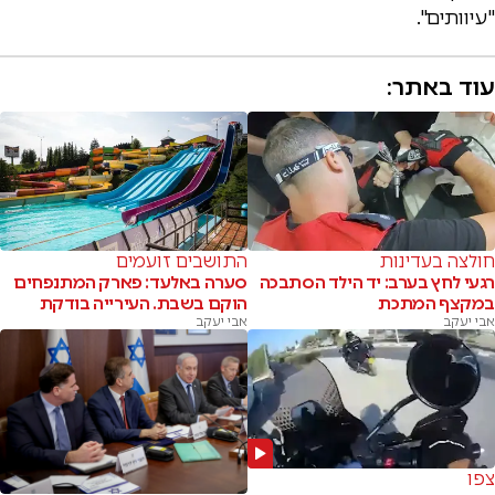
"עיוותים".
עוד באתר:
חולצה בעדינות
התושבים זועמים
רגעי לחץ בערב: יד הילד הסתבכה
סערה באלעד: פארק המתנפחים
במקצף המתכת
הוקם בשבת. העירייה בודקת
אבי יעקב
אבי יעקב
צפו