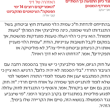
נגד כיוון התנועה: כך הסתיים
האזהרה של זיני
המרדף המסוכן
"האמריקנים רוצים 14 ימי
אבי יעקב
הפסקה": הציטוטים מהקבינט
קובי אליה
בהתייחס להדחת ח"כ עמית הלוי מוועדת חוץ וביטחון, בשל
התנגדותו לצווי שמונה, כינה מילביצקי את המהלך "טעות
חמורה". הוא ציין כי הלוי העלה טענות מוצדקות מהשטח, אך
במקום לקבל תשובות ענייניות, הודח. "עמית הלוי מעניין
אותו רק הניצחון וביטחון חיילי צה"ל, לא פוליטיקה או
תפקידים", אמר. "הדחתו היא לא דרך ראויה".
על חוק הגיוס, אמר מילביצקי כי יש צורך בהסכמה רחבה עם
הציבור החרדי. "בלי הסכמה לא יהיה כלום", הדגיש. הוא ציין כי
החוק המתגבש יעגן את מעמד לומדי התורה ויאפשר למי
שלא לומד להתגייס תוך שמירה על אורח חיים חרדי. "זה חוק
נכון, גם אם יש ביקורת", אמר, והוסיף כי התנגדות לחוק עלולה
לפגוע פוליטית במתנגדים בקרב הציבור הימני. "מי שיצביע
נגד הממשלה בנושא הזה, סיים את הקריירה שלו בימין",
הזהיר.