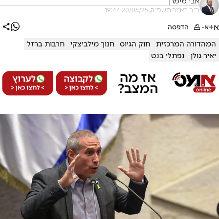
אבי מימרן
כ"ב באייר תשפ"ה, 20/05/25 19:44
א+
א-
הדפסה
המהדורה המרכזית
חוק הגיוס
חנוך מילביצקי
חרבות ברזל
יאיר גולן
נפתלי בנט