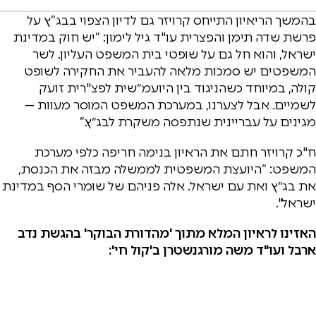
בהמשך הריאיון התייחס קרויזר גם לדיון הצפוי בבג”ץ על
פרשת שדה תימן והפצרית עו"ד גיל לימון: “יש חוק במדינת
ישראל, והוא חל גם על שופטי בית המשפט העליון. לשר
המשפטים יש סמכות מלאה להעביר את החקירה לשופט
קולה, במיוחד כשהניגוד בין היועמ״שית לפצ"רית זועק
לשמיים. אבל לצערנו, במערכת המשפט המוסר מעוות —
מגינים על עבריינית שנתפסה משקרת לבג״ץ.”
ח"כ קרויזר חתם את הראיון בנימה חריפה כלפי מערכת
המשפט: “היועצת המשפטית לממשלה מבזה את הכנסת,
את בג״ץ ואת עם ישראל. אלה פניהם של שומרי הסף במדינת
ישראל".
האזינו לראיון המלא מתוך 'מהדורת הבוקר' בהגשת נדב
ארבל ועו"ד משה מורגנשטרן ב'קול חי':