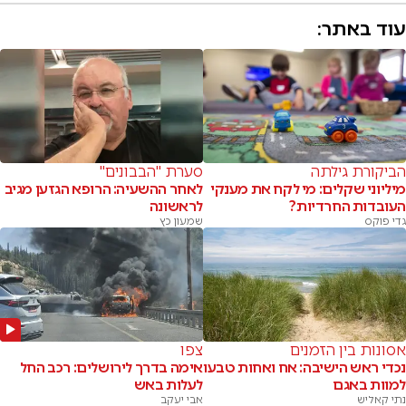
עוד באתר:
הביקורת גילתה
סערת "הבבונים"
מיליוני שקלים: מי לקח את מענקי
לאחר ההשעיה: הרופא הגזען מגיב
העובדות החרדיות?
לראשונה
גדי פוקס
שמעון כץ
אסונות בין הזמנים
צפו
נכדי ראש הישיבה: אח ואחות טבעו
אימה בדרך לירושלים: רכב החל
למוות באגם
לעלות באש
נתי קאליש
אבי יעקב