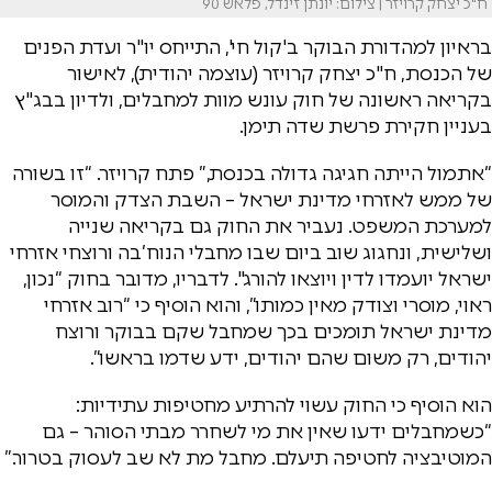
ח"כ יצחק קרויזר | צילום: יונתן זינדל, פלאש 90
בראיון למהדורת הבוקר ב'קול חי', התייחס יו"ר ועדת הפנים
של הכנסת, ח"כ יצחק קרויזר (עוצמה יהודית), לאישור
בקריאה ראשונה של חוק עונש מוות למחבלים, ולדיון בבג"ץ
בעניין חקירת פרשת שדה תימן.
“אתמול הייתה חגיגה גדולה בכנסת,” פתח קרויזר. “זו בשורה
של ממש לאזרחי מדינת ישראל – השבת הצדק והמוסר
למערכת המשפט. נעביר את החוק גם בקריאה שנייה
ושלישית, ונחגוג שוב ביום שבו מחבלי הנוח’בה ורוצחי אזרחי
ישראל יועמדו לדין ויוצאו להורג". לדבריו, מדובר בחוק “נכון,
ראוי, מוסרי וצודק מאין כמותו”, והוא הוסיף כי “רוב אזרחי
מדינת ישראל תומכים בכך שמחבל שקם בבוקר ורוצח
יהודים, רק משום שהם יהודים, ידע שדמו בראשו”.
הוא הוסיף כי החוק עשוי להרתיע מחטיפות עתידיות:
“כשמחבלים ידעו שאין את מי לשחרר מבתי הסוהר – גם
המוטיבציה לחטיפה תיעלם. מחבל מת לא שב לעסוק בטרור.”