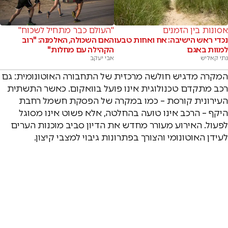
אסונות בין הזמנים
"העולם כבר מתחיל לשכוח"
נכדי ראש הישיבה: אח ואחות טבעו
האם השכולה, האלמנה: "רוב
למוות באגם
הקהילה עם מחלות"
נתי קאליש
אבי יעקב
המקרה מדגיש חולשה מרכזית של התחבורה האוטונומית: גם
רכב מתקדם טכנולוגית אינו פועל בוואקום. כאשר התשתית
העירונית קורסת – כמו במקרה של הפסקת חשמל רחבת
היקף – הרכב אינו טועה בהחלטה, אלא פשוט אינו מסוגל
לפעול. האירוע מעורר מחדש את הדיון סביב מוכנות הערים
לעידן האוטונומי והצורך בפתרונות גיבוי למצבי קיצון.