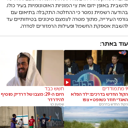
להשבית באופן יזום את צי המוניות האוטונומיות בעיר כולו.
בהודעה רשמית נמסר כי ההחלטה התקבלה בתיאום עם
גורמי העירייה, מתוך מטרה לצמצם סיכונים בטיחותיים עד
להשבת אספקת החשמל ופעילות הרמזורים לסדרה.
עוד באתר:
9 מתמודדים
חשש כבד
הקול החדש בדרכים: ילד הפלא
היום ה-29: מצבו של דרדיק מוסיף
האגדי חוזר כשופט • צפו
להידרדר
הקול החדש בדרכים
שמעון כץ