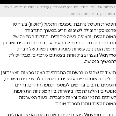
/ מוניות אוטונומיות תקועות בסן פרנסיסקו | קרדיט: שימוש על פי סעיף 27א
תמונה בדף הבית: מתוך התיעוד
הפסקת חשמל נרחבת שפגעה אתמול (ראשון) בעיר סן
פרנסיסקו הובילה לשיבוש חריג במערך התחבורה
האוטונומית, והציפה בעיה מהותית: התלות המלאה של
הרכבים החכמים בתשתיות העיר. עם כיבוי הרמזורים ואובדן
זרימת הנתונים, עשרות מוניות אוטונומיות של חברת
Waymo נעצרו בבת אחת בצמתים מרכזיים, מבלי יכולת
להמשיך בנסיעה.
תיעודים שהופצו ברשתות החברתיות הציגו מראות יוצאי דופן
– כלי רכב אוטונומיים עומדים דוממים בלב צמתים חשוכים,
חוסמים נתיבים וגורמים לעומסי תנועה חריגים. נהגים
אנושיים נאלצו לתמרן בזהירות בין המכוניות התקועות,
לעיתים בתנאי גשם וראות מוגבלת, בעוד המערכות
האוטונומיות נותרו חסרות אונים.
בחברת Waymo זיהו במהירות את חומרת המצב והחליטו