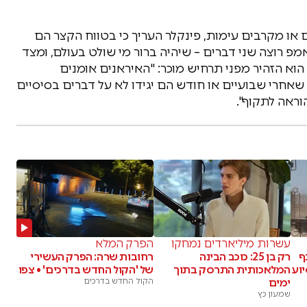
ו מקרבים עימות, פינקלר העריך כי בטווח הקצר הם
מפ רוצה שני דברים – שיהיה ברור מי שולט בעולם, ומצד
הוא הזהיר מפני תרחיש מוכר: "האיראנים אומנים
 שאחרי שבועיים או חודש הם יגידו לא על דברים בסיסיים
וראה לתקוף".
עשרות מיליארדים נמחקו
הפרק המלא
ף
רק בן 25: כוכב הבינה
רחובות שרה: הפרק העשירי
וע
המלאכותית התרסק בתוך
של 'הקול החדש בדרכים' • צפו
ימים
הקול החדש בדרכים
שמעון כץ