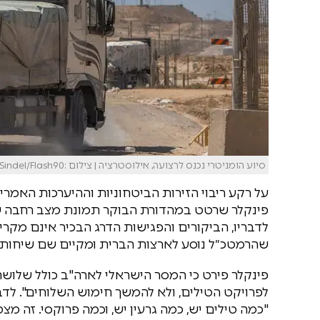
סיוע הומניטרי נכנס לרצועה, אילוסטרציה | צילום :Yonatan Sindel/Flash90
על רקע ריבוי הזירות הביטחוניות וההיערכות האמריק
פינקלר שרטט במהדורת הבוקר תמונת מצב רחבה שמחב
לדבריו, הביקורים והפגישות הדרג הבכיר אינם מקריי
שהרמטכ״ל נוסע לארצות הברית ומקיים שם שיחות 
פינקלר פירט כי המסר הישראלי לארה"ב כולל שלושה 
לפרויקט הטילים, ולא להמשך חימוש השלוחים". לדב
"כמה טילים יש, כמה גרעין יש, וכמה פרוקסי. זה מצ