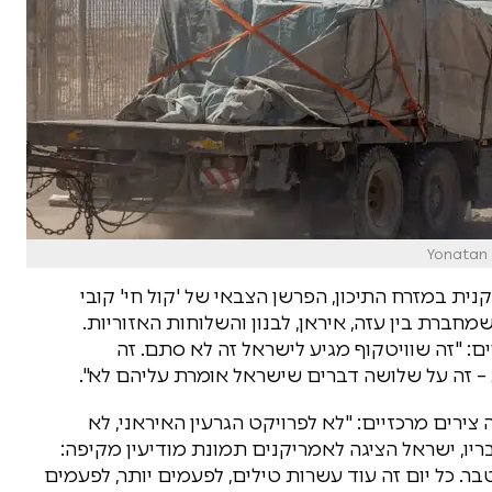
נית במזרח התיכון, הפרשן הצבאי של 'קול חי' קובי
רת בין עזה, איראן, לבנון והשלוחות האזוריות.
ם: "זה שוויטקוף מגיע לישראל זה לא סתם. זה
– זה על שלושה דברים שישראל אומרת עליהם לא".
צירים מרכזיים: "לא לפרויקט הגרעין האיראני, לא
ריו, ישראל הציגה לאמריקנים תמונת מודיעין מקיפה:
טבר. כל יום זה עוד עשרות טילים, לפעמים יותר, לפעמים