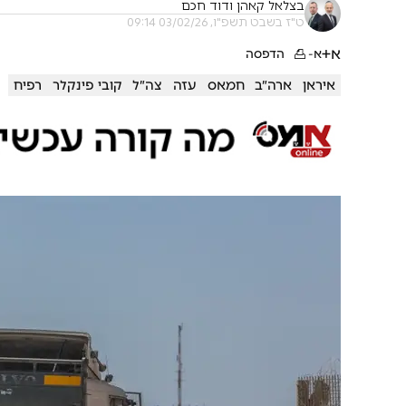
בצלאל קאהן ודוד חכם
ט"ז בשבט תשפ"ו, 03/02/26 09:14
א+
א-
הדפסה
איראן
ארה״ב
חמאס
עזה
צה״ל
קובי פינקלר
רפיח