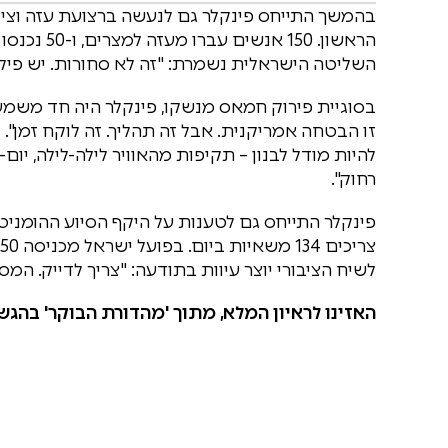
בהמשך התייחס פינקלר גם לנעשה ברצועת עזה וציין
הראשון. 50
השליטה הישראלית נשמרת: "זה לא סחורות. יש פיקוח
בסוגיית פירוק חמאס מנשקו, פינקלר היה חד משמעי
זו הבטחה אמריקנית. אבל זה תהליך. זה לוקח זמן". 
להיות מודל לבנון – תקיפות מהאוויר לילה-לילה, יו
רחוק".
פינקלר התייחס גם לטענות על היקף הסיוע ההומניט
לשיח הציבורי יוצר עיוות בתודעה: "צריך לדייק. המס
האזינו לראיון המלא, מתוך 'מהדורת הבוקר' בהגש