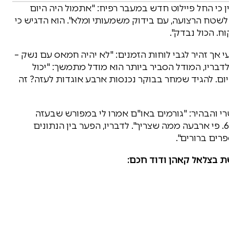
 כי החל פיילוט חדש במעבר רפיח: "אתמול היה היום
1 אנשים עברו מעזה למצרים, ו-50 נכנסו לשטח הרצועה, עם בידוק משמעותי ומלא". הוא הדגיש כי
. הכול נבדק".
 אך זהיר לגבי לוחות הזמנים: "לא יהיה חמאס עם נשק –
לדבריו, המודל הסביר ביותר הוא מודל מתמשך: "יכול
ם-יום. להגיד שמחר בבוקר נכנסות ארבע אוגדות לעזה? זה
רי והבהיר: "גורמים באו"ם אמרו לי במפורש שבעזה
צריכים 134 משאיות ביום. בפועל ישראל מכניסה 650. פי ארבעה ממה שצריך". לדבריו, הפער בין הנתונים
פרים ברורים".
ת בצלאל קאהן ודוד חכם: