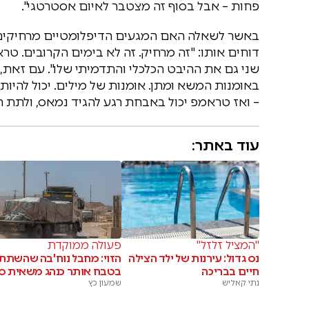
פחות – אבל בסוף זה מצטבר לאיום אסטרטגי".
באשר לשאלה האם המגעים הדיפלומטיים מרחיקים א
דוחים אותו: "זה מרחיק. זה לא בימים הקרובים. טרא
שני גם את ההיבט הכלכלי והתדמיתי שלו". עם זאת, 
באומנות המשא ומתן. אומנות של מילים. יכול להיות
– ואז טראמפ יכול באבחת רגע להגיד נמאס, ולתת ה
עוד באתר:
"המציל זלזל"
פעולה ממוקדת
נס גדול: עירנות של ילד הצילה
הזוי: מחבל נוח'בה שהשתת
חיים בבריכה
בטבח אותר כנהג משאית סי
נתי קאליש
שמעון כץ