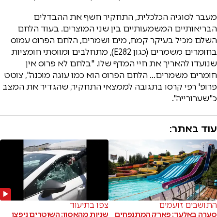
מעבר לסוגיה הכלכלית, התחקיר חשף את ההבדלים
הבריאותיים המשמעותיים בין שני המוצרים. בעוד הלחם
השלם מכיל בעיקר קמח, מים ושמרים, הלחם הפרוס עמוס
בחומרים משמרים (כגון E282), מתחלבים ומווסתי חומציות
שנועדו להאריך את חיי המדף שלו. "בלחם לא פרוס אין
חומרים משמרים… הלחם הפרוס הוא כמו עוגה מוכנה", צוטט
פרופ' רפי קרסו בתגובה לממצאי התחקיר, שהגדיר את המצב
כ"שערורייה".
עוד באתר:
התושבים זועמים
צפו בתיעוד
סערה באלעד: פארק המתנפחים
שניות מהאסון: השוטרים ניפצו