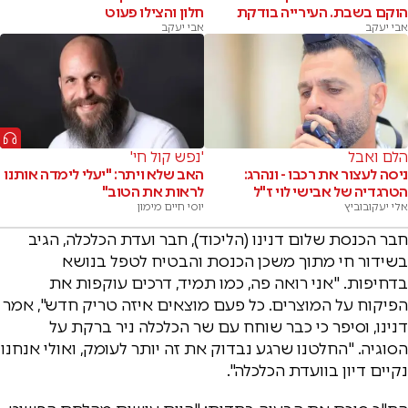
הוקם בשבת. העירייה בודקת
חלון והצילו פעוט
אבי יעקב
אבי יעקב
הלם ואבל
'נפש קול חי'
ניסה לעצור את רכבו - ונהרג:
האב שלא ויתר: "יעלי לימדה אותנו
הטרגדיה של אבישי לוי ז"ל
לראות את הטוב"
אלי יעקובוביץ
יוסי חיים מימון
חבר הכנסת שלום דנינו (הליכוד), חבר ועדת הכלכלה, הגיב
בשידור חי מתוך משכן הכנסת והבטיח לטפל בנושא
בדחיפות. "אני רואה פה, כמו תמיד, דרכים עוקפות את
הפיקוח על המוצרים. כל פעם מוצאים איזה טריק חדש", אמר
דנינו, וסיפר כי כבר שוחח עם שר הכלכלה ניר ברקת על
הסוגיה. "החלטנו שרגע נבדוק את זה יותר לעומק, ואולי אנחנו
נקיים דיון בוועדת הכלכלה".