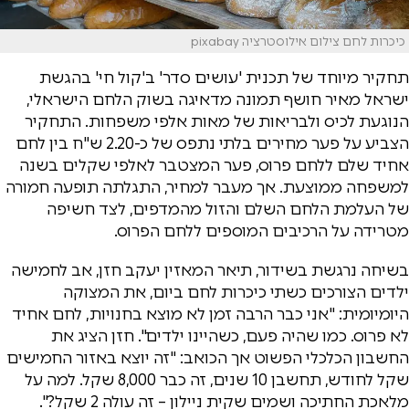
כיכרות לחם צילום אילוסטרציה pixabay
תחקיר מיוחד של תכנית 'עושים סדר' ב'קול חי' בהגשת
ישראל מאיר חושף תמונה מדאיגה בשוק הלחם הישראלי,
הנוגעת לכיס ולבריאות של מאות אלפי משפחות. התחקיר
הצביע על פער מחירים בלתי נתפס של כ-2.20 ש"ח בין לחם
אחיד שלם ללחם פרוס, פער המצטבר לאלפי שקלים בשנה
למשפחה ממוצעת. אך מעבר למחיר, התגלתה תופעה חמורה
של העלמת הלחם השלם והזול מהמדפים, לצד חשיפה
מטרידה על הרכיבים המוספים ללחם הפרוס.
בשיחה נרגשת בשידור, תיאר המאזין יעקב חזן, אב לחמישה
ילדים הצורכים כשתי כיכרות לחם ביום, את המצוקה
היומיומית: "אני כבר הרבה זמן לא מוצא בחנויות, לחם אחיד
לא פרוס. כמו שהיה פעם, כשהיינו ילדים". חזן הציג את
החשבון הכלכלי הפשוט אך הכואב: "זה יוצא באזור החמישים
שקל לחודש, תחשבן 10 שנים, זה כבר 8,000 שקל. למה על
מלאכת החתיכה ושמים שקית ניילון – זה עולה 2 שקל?".