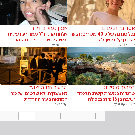
אסון בין הזמנים
אסון כפול בחיידר
נפל מגובה של כ-40 מטרים: הנער
אלחנן קרני ז"ל ממודיעין עילית
יהונתן קלימיאן ז"ל
נמשה ללא רוח חיים מהנהר
קובי אליה
נתי קאליש
במהלך סנפלינג
"להעיר את הניצוץ"
טרגדיה במערת קשת: תלמיד
לא צעקות ולא שלטים: על מה
ישיבה בן 16 נהרג בנפילה
המחאה בעיר החרדית
אלי יעקובוביץ
קובי סגל