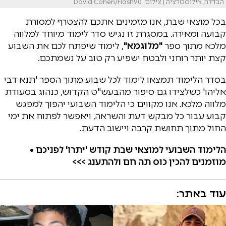
הבדלה, אילוסטרציה | צילום: David Cohen/Flash90
בכל מוצאי שבת, אנו מזמינים אתכם להצטרף למסורת
קבועה ומאירה. במסגרת זו נגיש סדר לימוד מיוחד למלווה
מלכא מתוך ספר
"מלוגמא"
, לימוד שיפתח לכם את השבוע
קצת יותר רוחני ולבטח ישפיע רק טוב על נשמתכם.
בסדר הלימוד תמצאו לימוד לכל שבוע מתוך הספר 'תנא דבי
אליהו' כשלצידו גם סיפור מהבעש"ט הקדוש, כנהוג בסעודת
מלווה מלכא. אנו מקווים כי הלימוד השבועי יהפוך למפגש
קבוע עבור כל מבקש דעת והשראה, ויאפשר לפתוח את ימי
החול מתוך תחושת קרבה ויישוב הדעת.
הלימוד השבועי למוצאי שבת קודש 'יתרו' לפניכם •
מוזמנים להכין כוס תה חם ולהתענג >>>
עוד באתר: