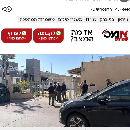
א+
א-
הדפסה
💬
72
איראן
בני ברק
כאן 11
משגרי טילים
משמרות המהפכה