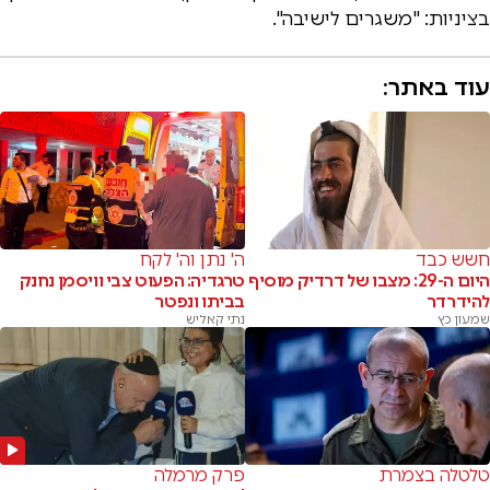
בציניות: "משגרים לישיבה".
עוד באתר:
חשש כבד
ה' נתן וה' לקח
היום ה-29: מצבו של דרדיק מוסיף
טרגדיה: הפעוט צבי וויסמן נחנק
להידרדר
בביתו ונפטר
שמעון כץ
נתי קאליש
טלטלה בצמרת
פרק מרמלה