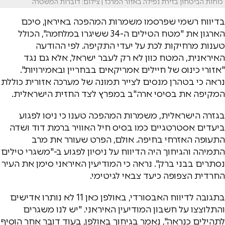
כוחות הביטחון בזירת נפילה באזור המרכז | צילום: דוברות המשטרה
בדיווח רשמי שפרסמו משמרות המהפכה באיראן, סיכם
הארגון את "מטח הטילים ה-34 ששיגרו במלחמה", הכולל
טענות מרחיקות לכת על יעדי התקיפה. לפי ההודעה
האיראנית, המטח כוון לא רק לעבר ישראל, אלא גם נגד
"אזורי כינוס של חיילים אמריקאים בבחריין ובאמירויות".
נראה כי בטהרן מנסים לצייר תמונה של מערכה אזורית כוללת
המקיפה את בסיסי ארה"ב במפרץ לצד החזית הישראלית.
בגזרה הישראלית, משמרות המהפכה טענו כי ניסו לפגוע
ביעדים אסטרטגיים כמו בסיס חיל האוויר ברמת דוד ושדה
התעופה האזרחי בחיפה. אולם, הפרט שעורר את מרב
התמיהה והגיחוך היה הדיווח על ניסיון לפגוע ב-"משגרי טילים
נסתרים בבני ברק". נראה כי המודיעין האיראני סימן את העיר
החרדית הצפופה כיעד צבאי לגיטימי.
בתגובה לדיווח האבסורדי, באולפן כאן 11 לא נותרו אדישים
והתלוצצו על חשבון המודיעין האיראני. "יש לנו משגרים
לתהילים כנראה", נאמר בגיחוך באולפן, בעוד דובר אחר הוסיף