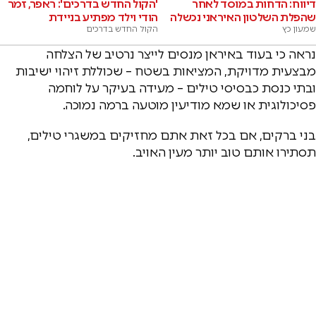
דיווח: הדחות במוסד לאחר
'הקול החדש בדרכים': ראפר, זמר
שהפלת השלטון האיראני נכשלה
הודי וילד מפתיע בניידת
שמעון כץ
הקול החדש בדרכים
נראה כי בעוד באיראן מנסים לייצר נרטיב של הצלחה
מבצעית מדויקת, המציאות בשטח – שכוללת זיהוי ישיבות
ובתי כנסת כבסיסי טילים – מעידה בעיקר על לוחמה
פסיכולוגית או שמא מודיעין מוטעה ברמה נמוכה.
בני ברקים, אם בכל זאת אתם מחזיקים במשגרי טילים,
תסתירו אותם טוב יותר מעין האויב.