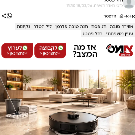
רחל פסטג
כ"ט באדר תשפ"ו, 18/03/26 15:50
א+
א-
הדפסה
אווירה טובה
חג פסח
חנה טובה פלרמן
ליל הסדר
נקיונות
עניין משפחתי
רחל פסטג