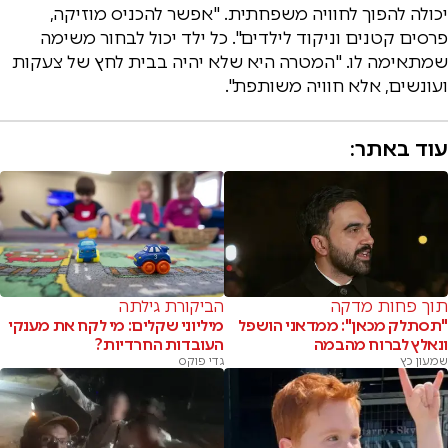
יכולה להפוך לחוויה משפחתית. "אפשר להכניס מוזיקה,
פרסים קטנים וניקוד לילדים". כל ילד יכול לבחור משימה
שמתאימה לו. "המטרה היא שלא יהיה בבית לחץ של צעקות
ועונשים, אלא חוויה משותפת".
עוד באתר:
תוך פחות מדקה
הביקורת גילתה
"תסתלק מכאן": ממדאני הושפל
מיליוני שקלים: מי לקח את מענקי
ונאלץ לברוח מהבמה
העובדות החרדיות?
שמעון כץ
גדי פוקס