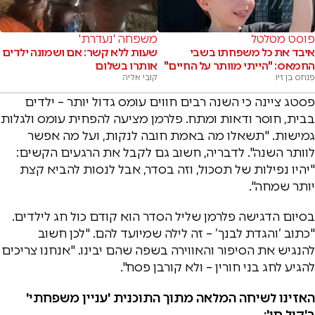
פוסט מטלטל
משפחה 'נעדרת'
איבד את כל משפחתו בשבי
שעות ללא קשר: אם ושמונה ילדים
החמאס: "הייתי מוותר על החיים"
אותרו בשלום
פנחס בן זיו
קובי אליה
פסטג ציינה כי השנה רבים חווים עומס גדול יותר – ילדים
בבית, חוסר ודאות ומתח. פלרמן מציעה להפחית עומס ולגלות
גמישות. "תשאלו מה באמת חובה לנקות, ועל מה אפשר
לוותר השנה". לדבריה, חשוב גם לקבל את הרגעים הקשים:
"יהיו נפילות של תסכול, וזה בסדר, אבל לנסות להביא קצת
יותר שמחה".
בסיום הדגישה פלרמן שליל הסדר הוא קודם כול חג לילדים.
"כתוב ‘והגדת לבנך’ – זה לילה שמיועד להם. "לכן חשוב
להנגיש את הסיפור והאווירה בשפה שהם יבינו. "אנחנו צריכים
להגיע לחג בני חורין – ולא קורבן פסח".
האזינו לשיחה המלאה מתוך התוכנית 'עניין משפחתי'
ב'קול חי':