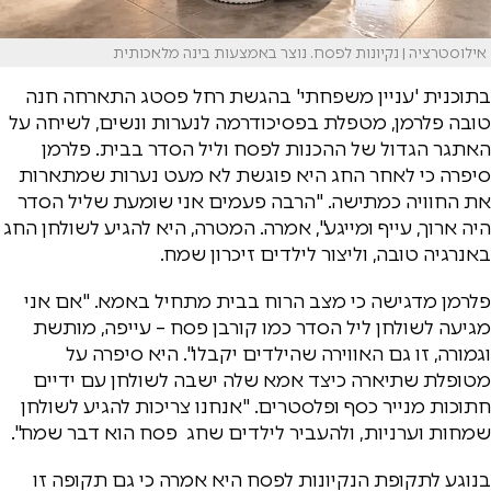
אילוסטרציה | נקיונות לפסח. נוצר באמצעות בינה מלאכותית
בתוכנית 'עניין משפחתי' בהגשת רחל פסטג התארחה חנה
טובה פלרמן, מטפלת בפסיכודרמה לנערות ונשים, לשיחה על
האתגר הגדול של ההכנות לפסח וליל הסדר בבית. פלרמן
סיפרה כי לאחר החג היא פוגשת לא מעט נערות שמתארות
את החוויה כמתישה. "הרבה פעמים אני שומעת שליל הסדר
היה ארוך, עייף ומייגע", אמרה. המטרה, היא להגיע לשולחן החג
באנרגיה טובה, וליצור לילדים זיכרון שמח.
פלרמן מדגישה כי מצב הרוח בבית מתחיל באמא. "אם אני
מגיעה לשולחן ליל הסדר כמו קורבן פסח – עייפה, מותשת
וגמורה, זו גם האווירה שהילדים יקבלו". היא סיפרה על
מטופלת שתיארה כיצד אמא שלה ישבה לשולחן עם ידיים
חתוכות מנייר כסף ופלסטרים. "אנחנו צריכות להגיע לשולחן
שמחות וערניות, ולהעביר לילדים שחג פסח הוא דבר שמח".
בנוגע לתקופת הנקיונות לפסח היא אמרה כי גם תקופה זו