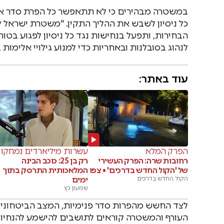
במשטרה מבהירים כי לא תתאפשר כל הפרת סדר או ע
כל ניסיון לשבש את ההליך התקין. "משטרת ישראל ל
הבחירות, ותפעל בנחישות נגד כל ניסיון לפגוע ב
לנהוג בסובלנות ובאחריות כדי למנוע גילויי אלימות ב
עוד באתר:
הפרק המלא
עשרות מיליארדים נמחקו
רחובות שרה: הפרק העשירי
רק בן 25: כוכב הבינה
של 'הקול החדש בדרכים' • צפו
המלאכותית התרסק בתוך
הקול החדש בדרכים
ימים
שמעון כץ
לצד החשש מהפרות סדר פנימיות, המצב הביטחוני המ
העורף והמשטרה קוראים לתושבים להישמע להנחיות