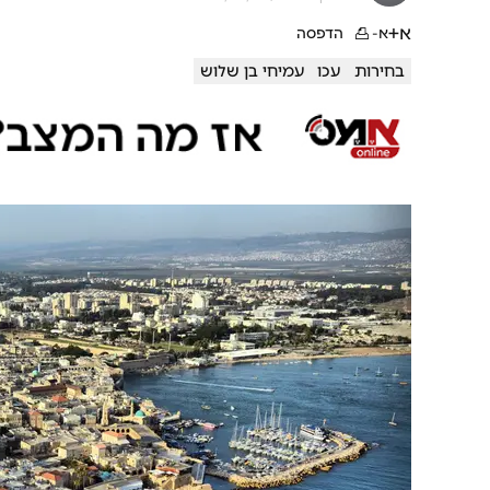
א+
א-
הדפסה
בחירות
עכו
עמיחי בן שלוש