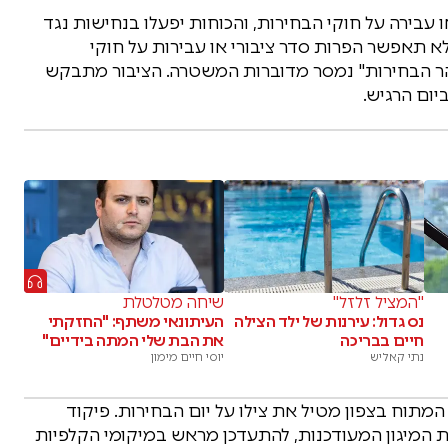
בירה על חוקי הבחירות, והכוחות יפעלו בנחישות נגד
א תאפשר הפרות סדר ציבורי או עבירות על חוקי
טוהר הבחירות" נמסר מדוברות המשטרה. הציבור מתבקש
יום הרגיש.
"המציל זלזל"
שיחה מטלטלת
נס גדול: עירנות של ילד הצילה
העיתונאי משתף: "החזקתי
חיים בבריכה
את הבת שלי המתה בידיים"
נתי קאליש
יוסי חיים מימון
תוח בצפון מטיל את צילו על יום הבחירות. פיקוד
 המיגון המעודכנות, להתעדכן מראש במיקומי הקלפיות