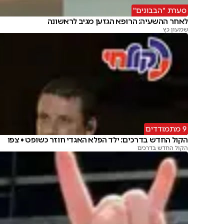
סערת "הבבונים"
לאחר ההשעיה: הרופא הגזען מגיב לראשונה
שמעון כץ
9 מתמודדים
הקול החדש בדרכים: ילד הפלא האגדי חוזר כשופט • צפו
הקול החדש בדרכים