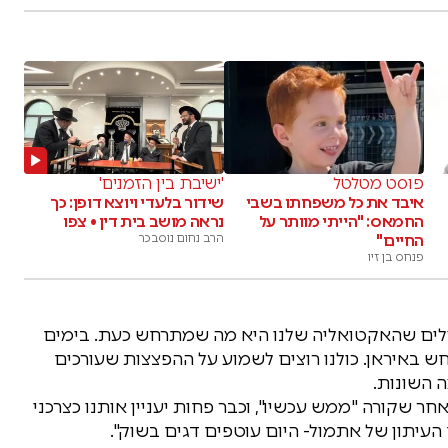
פוסט מטלטל
'ישיבת בין הזמנים'
איבד את כל משפחתו בשבי
שידור בלעדי ויוצא דופן: כך
החמאס: "הייתי מוותר על
נראה מושב בית דין • צפו
החיים"
הרב נחום נוסבכר
פנחס בן זיו
גילים שהאקטואליה שלנו היא מה שמתרחש כעת. בימים
ש באיראן. כולנו רוצים לשמוע על ההפצצות שעורכים
 השונות.
ר שקורה "ממש עכשיו", וכבר פחות יעניין אותנו כצרכני
עיתון של אתמול- היום עוטפים דגים בשוק".