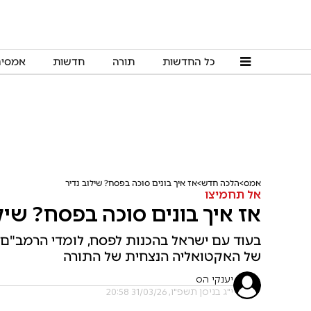
כל החדשות
תורה
חדשות
אמסי
אמס
הלכה חדש
אז איך בונים סוכה בפסח? שילוב נדיר
אל תחמיצו
אז איך בונים סוכה בפסח? שילו
בעוד עם ישראל בהכנות לפסח, לומדי הרמב"ם ה
של האקטואליה הנצחית של התורה
יענקי הס
י"ג בניסן תשפ"ו, 31/03/26 20:58