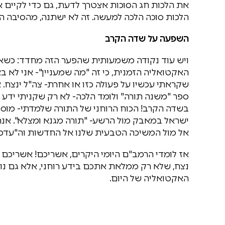
את הלכות חג הסוכות אצטרך לדעת, גם כדי לקיים א
הלכות סוכה הלכה למעשה. זה לא ישתנה, מהסיבה הפש
השפעה על שדה הקרב
ויש עוד נקודה משמעותית שהפער הזה מחדד: כשאנ
האקטואליה הזמנית, כי זה "מה שמעניין"- אני לא
שקראתי עכשיו על פעולה כזו או אחרת- צה"ל ינצח.
ספר "משנה תורה" ולומד הלכה- לא רק שקניתי יד
בשדה הקרב! הכוח הרוחני של התורה שלמדתי- מוסיף 
ישראל במאבק מול הרשע- "תורה מגנא ומצלא". אנחנו
אל מול המשיכה הטבעית שלנו אל החדשות וה"עדכונ
אז לומדי הרמב"ם היומי היקרים, אשריכם! אשריכ
נצח, שלא רק ממלאת אתכם בידע רוחני, אלא גם נו
האקטואליה של היום.