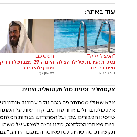
עוד באתר:
"המציל זלזל"
חשש כבד
נס גדול: עירנות של ילד הצילה
היום ה-29: מצבו של דרדיק
חיים בבריכה
מוסיף להידרדר
נתי קאליש
שמעון כץ
אקטואליה זמנית מול אקטואליה נצחית
אלא שאולי מסתתר פה מסר נוקב עבורנו: אנחנו ר
אלו, כולנו בהולים אחר עוד מבזק חדשות על המתרח
טייסינו הגיבורים שם, ועל המתרחש בגזרות המלחמה
ביום שאחרי המלחמה, כולנו נרצה לשמוע על משהו אח
תקשורת, מה שהיה. כמו שאומר הפתגם הידוע: "עם ה