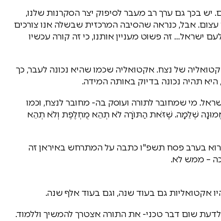
דם. יש בכך גם ערך רב מעבר לסיפוק יצר הסקרנות שלנו,
 עצום. אבל, כנראה שהסיבה המרכזית שבשלה אנו צורכים
 ישראל… זה פשוט מעניין אותנו, כי זה קורה עכשיו
טואליה של נצח. אקטואליה שכמו שהיא נכונה לעבר, כך
, היא תהיה נכונה בדיוק באותה המידה.
אל. מי שמחובר לתורה ועוסק בה- מחובר לנצח, וכמו
 שְׁלֵמָה. שֶׁזֹּאת הַתּוֹרָה לֹא תְהֵא מֻחְלֶפֶת וְלֹא תְהֵא
לקרוא בערב פסח תשפ"ו כתבה על המתרחש באיראן זה
כה – ממש לא.
יו אקטואליות גם בעוד שנה, וגם בעוד אלף שנה.
לדעת שום דבר טכני- את התורה אצטרך להמשיך וללמוד.