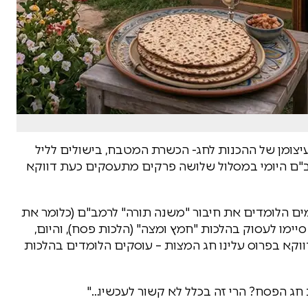
יצומן של ההכנות לחג- הכשרת המטבח, בישולים לליל
מב"ם היומי במסלול שלושה פרקים מתעסקים כעת דווקא
ים הלומדים את חיבור "משנה תורה" לרמב"ם (כלומר את
ימו לעסוק בהלכות "חמץ ומצה" (הלכות פסח), והיום,
דווקא בפרוס עלינו חג המצות – עוסקים הלומדים בהלכות
חג הפסח? הרי זה בכלל לא קשור לעכשיו…"