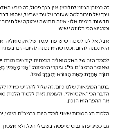
זה כמובן הגיוני לחלוטין. אין בכך פסול, זה טבע הא
ערך של חיבור למה שעובר על עם ישראל, שהוא דבר
חדשות בימים אלו- אינה תחושה עמוקה של חיבור לעם
ומרגיש הכי רלוונטי שיש.
אבל, אל לנו לשכוח שיש עוד ממד של אקטואליה: אק
היא נכונה להיום, וכמו שהיא נכונה להיום- גם בעתיד
לממד הזה של האקטואליה הנצחית קוראים תורת ישר
שאומר הרמב"ם בי"ג עיקרי האמונה: "אֲנִי מַאֲמִין בֶּאֱמוּנָה
תוֹרָה אַחֶרֶת מֵאֵת הַבּוֹרֵא יִתְבָּרַךְ שְׁמוֹ".
בתוך המציאות שלנו כיום, זה עלול להרגיש כאילו 
הדבר הכי "אקטואלי", ולעומת זאת ללמוד הלכות סו
אך, ההפך הוא הנכון.
הלכות חג הסוכות שאני לומד היום ברמב"ם היומי, יה
גם כשיגיע הרובוט שיעשה בשבילי הכל, ולא אצטרך 