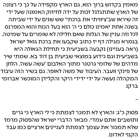
מאמין בקדוש ברוך הוא, גם הארץ מקפידה על כך כי רצונה
של הארץ שתתגלגל זכות על ידה לחיזוק האמונה שעל ידי
זה שיראו שב'ציוויתי את ברכתי' שש שנים על ידי שביתה
בשנה אחת יאמינו כולם כי ה' הוא בעל הכוח והוא המפרנס
לכל וזה עניין של הגלות שאם חלילה לא שומרים על שמיטה.
בגמרא מגילה דף יז כתוב שקבעו את ברכת גואל ישראל
(ראה בעניינו) נקבעה בשביעית כי תחילת הגאולה היא
בשביעית וגם כידוע במוצאי שביעית בן דוד בא. שמתי שיר
מדהים של שלומי גרטנר מתוך האלבום 'עשה עשה'. הלחן
של פינקי וועבר. העיבוד של משה לאופר. גם בשיר הזה עיבוד
המקהלה נעשה על ידי ידידי היקר והקלידן המוכשר אברומי
ברקו.
–
פסוק כ"ג: והארץ לא תמכר לצמתת כי לי הארץ כי גרים
ותושבים אתם עמדי
.
מבאר הדברי ישראל שהפסוק מרמז
שלא תמכור את עצמך
לצמתת לעניינים ארציים
כמו עבד
הקנוי לאדונו.