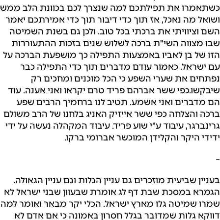
כשתאמרו את תפילתכם למה שנצרך לכם בכוונת הלב ממש
ושואל מה נאכל, אז תוך כדי דיבור תוך כדי אמירתכם יאמר
השם וציוויתי את ברכתי בכל טוב. ולכן גם בשנת השמיטה
שבו מצווה השי"ת ברכה לשלוש שנים בזכות ההתעוררות
הזו של בן לאביו באמצעות התפילה כך מושפעת הברכה על
עם ישראל. כאמור עודם מדברים תוך כדי התפילה כבר
נפתחים את שערי השפע כי הכל מוכנים ומחכים רק
שיבקשו.כפי ששר אברהם פריד טרם יקראו ואני אענה. עוד
הם מדברים ואני אשמע. תטיב לנו ברחמיך הרבים שפע
ברכה והצלחה כפי ששר אייזיק האניג בלחנו של הרב משולם
גרינברגר, עיבוד ע"י שוע פריד. עיבוד המקהלה נעשה על ידי
ידידי היקר והקלידן המוכשר אברומי ברקו.
–
בעניין שביעית מוזכרים גם עניין הגלות וגם עניין הגאולה.
הגמרא במסכת שבת דף לג אומרת שבעוון שבני ישראל לא
שמרו שמיטה גלו מארץ ישראל. הכלי יקר מבאר ואומר למה
דווקא גלות שמדובר בגלל חסרון באמונה כי אם אדם לא