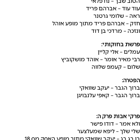
הטוב שבך – נח פלאי
עוד עוד – אברהם פריד
ראה – שלומי גרטנר
חזק – אברהם פריד מתוך מופע אוהל
ונזכה – מרדכי בן דוד
פרשת בחוקותי:
עמלים – אלי קליין
רבי מאיר אומר – אוהד מושקוביץ
שלום – קעמפ שלווה
הפטרה:
ברוך הגבר – יעקב שוואקי
ברוך הגבר – קאפי עלנבויגן
פרקי אבות פרק ה:
ולא אמר – דודו פישר
שלי שלך – ליפא שמעלצער
בן בג בג – יעקב שוואקי מתוך מופע האסק מס 18