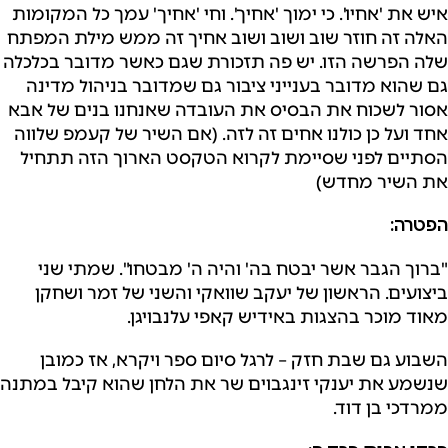
איש את 'אחיו'. כי ימוך 'אחיך'. וחי 'אחיך' עמך כל המקומות
האלה זה חוזר שוב ושוב ושוב אחיך זה ממש מילת המפתח
שלה הפרשה הזו. יש פה תזכורת שגם כאשר מדובר בכלכלה
גם שהוא מדובר בענייני ציבור גם שמדובר בניהול מדינה
אסור לשכוח את הבסיס את העובדה שאנחנו בנים של אבא
אחד ועל כן כולנו אחים זה לזה. (אם השיר של קעמפ שלווה
הסתיים לפני שסיימת לקרוא הטקסט הארוך הזה תתחיל
את השיר מחדש)
הפטרה:
"ברוך הגבר אשר יבטח בה' והיה ה' מבטחו". שמתי שני
ביצועים. הראשון של יעקב שוואקי והשני של זמר ושחקן
מאוד מוכר בהצגות באידיש קאפי עלנבויגן.
השבוע גם שבת חזק – לרגל סיום ספר ויקרא, אז כמובן
שנשמע את יענקי זינגבוים שר את הלחן שהוא קיבל במתנה
ממרדכי בן דוד.