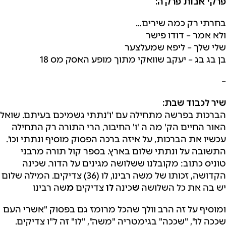
פרקי אבות פרק ה:
בחרתי רק כמה שירים…
ולא אמר – דודו פישר
שלי שלך – ליפא שמעלצער
בן בג בג – יעקב שוואקי מתוך מופע האסק מס 18
–
שיר לכבוד שבת:
הברכות בפרשה מתחילה עם 'ו'נתתי גשמיכם בעיתם. שואל
האור החיים הק' מה ה 'ו' החיבור, הרי התורה רק התחילה
עכשיו את הברכות, על איזה ברכה הפסוק מוסיף ונתתי וכו'.
התשובה על ונתתי שלום בארץ. בספר קול תורה מרבני
טוניס כתוב: מקובלנו ששלושה מגינים על הדור. שכינה
הקדושה, זכותו של משה רבינו, לו (36) צדיקים. המילה שלום
יש בה את כל השלושה
ש
כינה
לו
צדיקים
מ
שה רבינו
ומוסיף על זה הרב וולך שהכל מרומז גם בפסוק "אשרי העם
שככה לו", "שככה" בגימטריה "משה", "לו" זה ל"ו צדיקים.