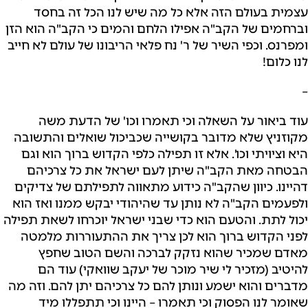
עצמית בעולם הזה אלא כל מה שיש לנו הכל זה בחסד
וברחמים של הקב"ה אפילו הלחם והמים כי הקב"ה הוא הזן
ומפרנס. וכפי השיר של ר' נח פלאי הריבונו של עולם לא חייב
לנו כלום!
–
עוד ביאור על השאלה וכי תאמרו וכו' של הדעת משה
מקוזניץ שלא מדובר בקושייה שכביכול שואלים והתשובה
היא וציויתי וכו'. אלא זו תפילה כלפי הקדוש ברוך הוא וגם
הבטחה מאת הקב"ה שיתן לעם ישראל את כל צרכיהם
דהיינו. כיוון שהקב"ה כידוע מתאווה לתפילתם של צדיקים
ולפעמים הקב"ה לא נותן עד שהיהודי יבקש ממנו ואז הוא
יכול לתת. והטעם הוא כדי שבני ישראל יוכרחו לשאת תפילה
לפני הקדוש ברוך הוא לכן צריך את ההתעוררות מלמטה
מאדם שמכיר שהוא נזקק לברכה והשם הטוב שחפץ
להיטיב (מזכיר לי שיר מוכר של יעקב שוואקי) עוד הם
מדברים והוא ישמע ונותן להם כל צרכיהם יתן להם. וזה מה
שאומר לנו הפסוק וכי תאמרו – היינו וכי תתפללו מיד