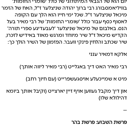
יום הוא של הגבאי המיתולוגי של כולל 'שומרי החומות'
בוויליאמסבורג רבי ברוך יהודה שניצלער ז"ל, האח של הזמר
מיכאל שניצלער ז"ל. שכל ימי חייו הוא הלך עם הקופה
לאסוף כסף עבור כולל 'שומרי החומות' של רבי מאיר בעל
הנס. באלבום של מיכאל שניצלער 'לעבעדיגע ספרי תורה'
הקדיש מיכאל ז"ל שיר מיוחד ומרגש מאוד באידיש לזכרו,
שיר שכתב והלחין פינקי וועבר. הפזמון של השיר הולך כך:
אלקא דמאיר ענני
רבי מאיר האט דיך באגלייט (רבי מאיר ליווה אותך)
מיט א שמייכעלע אויסגעשפרייט (עם חיוך רחב)
און דיך מקבל געווען אויף זיין יארצייט (וקיבל אותך ביומא
דהילולא שלו)
—
פרשת השבוע: פרשת בהר