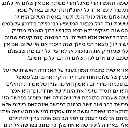
שמה תאמרו הרי מאכל והרי משתה אם אין שלום אין כלום,
תלמוד לומר אחר כל זאת "ונתתי שלום בארץ" מכאן
שהשלום שקול כנגד הכל. ולמה באמת השלום הוא זה
ששכול נגד הכל, מבאר המשפיע רבי מיילך בידרמן על בסיס
המשנה בעוקצין "לא מצא הקדוש ברוך הוא כלי מחזיק
ברכה לישראל אלא השלום" כך המשנה. (וגם קעמפ שלווה
ישיר לנו) מבאר רבי מיילך שזה היסוד אם אין שלום, אם אין
כלי שמחזיק את הברכות אז לא יעלו כל הברכות שבעולם
שמברכים אדם לכן השלום זה דבר כל כך חשוב".
אני אישית כתבתי המון בעבר על האג'נדה האישית שלי על
עניין של שלום ואחדות. ידידי היקר ואהוב יובל סטופל
בתוכניתו מידי יום ראשון חוץ מהעניין של אמירת תהילים
הוא גם תמיד מזכיר את העניין של אחווה. וכך הוא אמר
שנה שעברה בתוכנית שלו שהמילה 'אח' מופיע בפרשה הזו
פרשת בהר שוב ושוב הכוונה בפרשה אינה לאח ביולוגי אלא
דווקא למי שאתה עושה איתו עסקים למי שאתה עושה איתו
ביזנס אז לפני העסקים לפני הביזנס אתה צריך להתייחס
אליו באחווה לזכור שהוא אח שלך כך כתוב בפרשה אל תונו