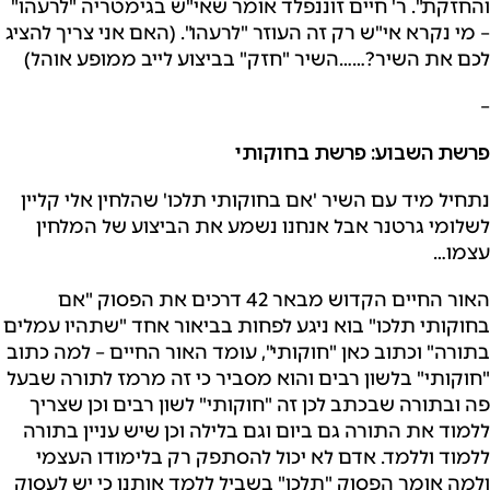
והחזקת". ר' חיים זוננפלד אומר שאי"ש בגימטריה "לרעהו"
– מי נקרא אי"ש רק זה העוזר "לרעהו". (האם אני צריך להציג
לכם את השיר?……השיר "חזק" בביצוע לייב ממופע אוהל)
–
פרשת השבוע: פרשת בחוקותי
נתחיל מיד עם השיר 'אם בחוקותי תלכו' שהלחין אלי קליין
לשלומי גרטנר אבל אנחנו נשמע את הביצוע של המלחין
עצמו…
האור החיים הקדוש מבאר 42 דרכים את הפסוק "אם
בחוקותי תלכו" בוא ניגע לפחות בביאור אחד "שתהיו עמלים
בתורה" וכתוב כאן "חוקותי", עומד האור החיים – למה כתוב
"חוקותי" בלשון רבים והוא מסביר כי זה מרמז לתורה שבעל
פה ובתורה שבכתב לכן זה "חוקותי" לשון רבים וכן שצריך
ללמוד את התורה גם ביום וגם בלילה וכן שיש עניין בתורה
ללמוד וללמד. אדם לא יכול להסתפק רק בלימודו העצמי
ולמה אומר הפסוק "תלכו" בשביל ללמד אותנו כי יש לעסוק