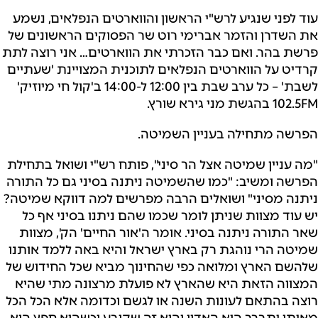
עוד לפני שנגיע לרש"י הראשון והווארטים הנפלאים, נשמע
את השדרן והזמר אברימי רוט שר הפסוקים הראשונים של
פרשת בהר. ואם כבר הזכרתי את הווארטים… אני רוצה לתת
קרדיט על הווארטים הנפלאים לתוכנית המצויינת 'שעתיים
לשבת' – כל ערב שבת בין 12:00 ל-14:00 ב'קול חי מיוזיק'
102.5FM בהגשת מני גירא שורץ.
הפרשה מתחילה בעניין השמיטה.
"מה עניין שמיטה אצל הר סיני", פותח רש"י ושואל בתחילת
הפרשה ומשיב: "כמו שהשמיטה ניתנה בסיני גם כל התורה
ניתנה מסיני" ושואלים הרבה מפרשים למה דווקא שמיטה?
יש עוד מצוות שניתן לומר שכמו שהם ניתנו בסיני אף כל
שאר התורה ניתנה בסיני. אומר ה'אור החיים' הק', מצוות
שמיטה הרי נוהגת רק בארץ ישראל והיא באה ללמד אותנו
שלהשם הארץ ומלואה כפי שהחינוך מביא שכל החידוש של
המצווה הזאת היא שהארץ לא פועלת מרצונה מתי שהיא
רוצה בהתאם לעונות השנה או לגשם וכדומה אלא הכל הכל
מאיתו יתברך הוא האדון והוא זה שקובע וכשהוא חפץ הוא