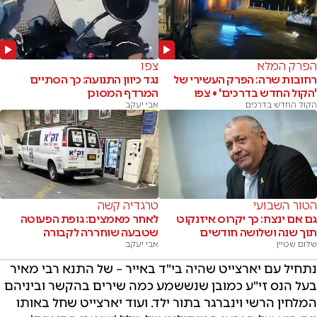
הפרק המלא
צפו
רחובות שרה: הפרק העשירי של
נגד כיוון התנועה: כך הסתיים
'הקול החדש בדרכים' • צפו
המרדף המסוכן
הקול החדש בדרכים
אבי יעקב
הטור השבועי
טרגדיה קשה
גם אם ינצח: כך יקרוס איזנקוט
לאחר מאמצים: גופת הפעוטה
תוך שנה ושלושה חודשים
שטבעה שוחררה לקבורה
שלום שטיין
אבי יעקב
נתחיל עם יארצייט שהיה בי"ד באייר – של התנא רבי מאיר
בעל הנס זי"ע כמובן שנששמע כמה שירים בהקשר וביניהם
המלחין הרשי וינברגר בתור ילד. ועוד יארצייט שחל באותו