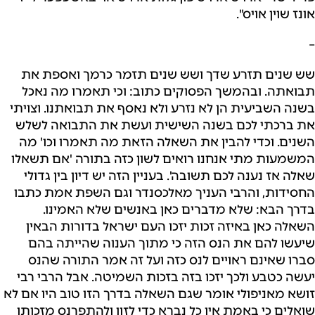
אונז שוין אויס".
–
שש שנים תזרע שדך ושש שנים תזמר כרמך ואספת את
תבואתה. ובהמשך הפסוקים כתוב: וכי תאמרו מה נאכל
בשנה השביעית הן לא נזרע ולא נאסף את תבואתנו. וצויתי
את ברכתי לכם בשנה השישית ועשת את התבואה לשלש
השנים. וכדי להבין את השאלה הזאת מה תאמרו וכו' מה
המשמעות מתי אנחנו רואים לשון כזה בתורה 'אם תשאלו
שאלה אז נענה לכם תשובה'. בעניין הזה יש דיון בין גדולי
החסידות, והרבי העניך מאלכסנדר וגם השפת אמת כתבו
בדרך הבא: שלא מדברים כאן באנשים שלא האמינו.
השאלה כאן באיזה זכות יזכו העם ישראל בדורות הבאין
שיעשו להם את הנס הזה כי מתוך הענוה שהייתה בהם
סברו שאינם ראויים לנס כזה ועל זה אמר התורה שהנס
יעשה כטבע ולכך יזכו בזה בזכות השמיטה. אבל הרבי רבי
זושא מאניפולי אומר שגם השאלה בדרך הזו טוב היו אם לא
שואלים כי באמת אין כל נברא כדי לזון ולהתפרנס מזכותו