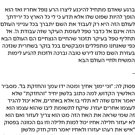
ברגע שאדם מתחיל להיכנע ליצרו הרע נופל אחריו ואז הוא
הופך להיות שפוט שלו אלא תדע כי לי כל הארץ כל ירידתך
לעולם הזה היא רק לעבוד את השם יתברך בכל ענייני העולם
הזה אינם אל כדבר טפל לעומת העיקר שזה עבודת ה'. אל
תחליף טפל בעיקר תזכור שהחיים הנצחיים הם העולם הבא
כפי שאנחנו מתפללים ומבקשים בכל בוקר בשחרית שנזכה
בעזרת השם כולנו לירש טובה וברכה ולזכות להגיע לימות
המשיח ולחיי העולם הבא
–
פסוק לה: "וכי ימוך אחיך ומטה ידו עמך והחזקת בו". מסביר
האלשיך הקדוש, למה כתוב בלשון יחיד "והחזקת" שלא
יאמר אדם שזה לא תלוי בו אלא באחרים, אלא יכול להגיד
לעצמו אחרים יעזרו. שיקח לתשומת ליבו שהוא עצמו הוא
זה שמי שראה את האח הזה מט הוא צריך לעזור ואם הוא
לא יעזור חלילה אחיו יכול למות חלילה וזו גם הכוונה בפסוק
"איש את רעהו יעזורו ולאחיו יאמר חזק חזק מלשון