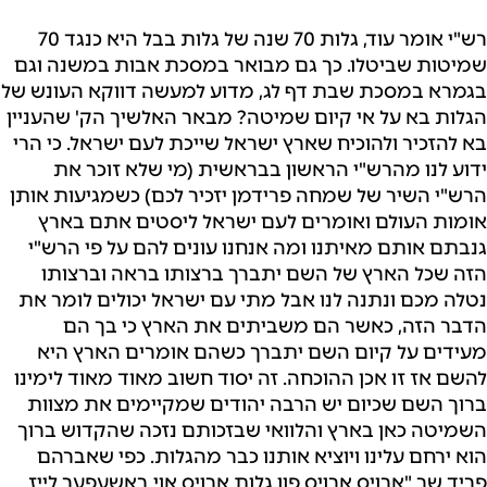
רש"י אומר עוד, גלות 70 שנה של גלות בבל היא כנגד 70
שמיטות שביטלו. כך גם מבואר במסכת אבות במשנה וגם
בגמרא במסכת שבת דף לג, מדוע למעשה דווקא העונש של
הגלות בא על אי קיום שמיטה? מבאר האלשיך הק' שהעניין
בא להזכיר ולהוכיח שארץ ישראל שייכת לעם ישראל. כי הרי
ידוע לנו מהרש"י הראשון בבראשית (מי שלא זוכר את
הרש"י השיר של שמחה פרידמן יזכיר לכם) כשמגיעות אותן
אומות העולם ואומרים לעם ישראל ליסטים אתם בארץ
גנבתם אותם מאיתנו ומה אנחנו עונים להם על פי הרש"י
הזה שכל הארץ של השם יתברך ברצותו בראה וברצותו
נטלה מכם ונתנה לנו אבל מתי עם ישראל יכולים לומר את
הדבר הזה, כאשר הם משביתים את הארץ כי בך הם
מעידים על קיום השם יתברך כשהם אומרים הארץ היא
להשם אז זו אכן ההוכחה. זה יסוד חשוב מאוד מאוד לימינו
ברוך השם שכיום יש הרבה יהודים שמקיימים את מצוות
השמיטה כאן בארץ והלוואי שבזכותם נזכה שהקדוש ברוך
הוא ירחם עלינו ויוציא אותנו כבר מהגלות. כפי שאברהם
פריד שר "ארויס ארויס פון גלות ארויס אוי באשעפער לייז