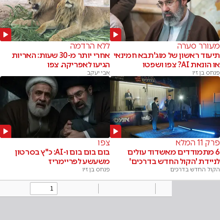
מעורר סערה
ללא הרדמה
תיעוד ראשון של מוג'תבא חמינאי
אחרי יותר מ-30 שעות: האריות
או הונאת AI? צפו ושפטו
הגיעו לאפריקה. צפו
פנחס בן זיו
אבי יעקב
פרק 11 המלא
צפו
6 מתמודדים מאשדוד עולים
בום בום בום ו-AI: כ"ץ בסרטון
לניידת 'הקול החדש בדרכים'
משעשע לפריימריז
הקול החדש בדרכים
פנחס בן זיו