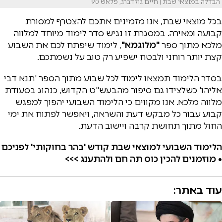
הבדלה במוצאי שבת | חיים גולדברג, פלאש 90
בכל מוצאי שבת, אנו מזמינים אתכם להצטרף למסורת
קבועה ומאירה. במסגרת זו נגיש סדר לימוד מיוחד למלווה
מלכא מתוך ספר
"מלוגמא"
, לימוד שיפתח לכם את השבוע
קצת יותר רוחני ולבטח ישפיע רק טוב על נשמתכם.
בסדר הלימוד תמצאו לימוד לכל שבוע מתוך הספר 'תנא דבי
אליהו' כשלצידו גם סיפור מהבעש"ט הקדוש, כנהוג בסעודת
מלווה מלכא. אנו מקווים כי הלימוד השבועי יהפוך למפגש
קבוע עבור כל מבקש דעת והשראה, ויאפשר לפתוח את ימי
החול מתוך תחושת קרבה ויישוב הדעת.
הלימוד השבועי למוצאי שבת קודש 'בהר בחוקותי' לפניכם
• מוזמנים להכין כוס תה חם ולהתענג >>>
עוד באתר: