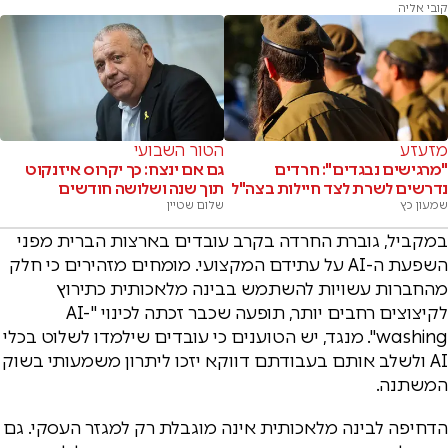
קובי אליה
מזעזע
הטור השבועי
"מרגישים נבגדים": חרדים
גם אם ינצח: כך יקרוס איזנקוט
נדרשים לשרת לצד חיילות בצה"ל
תוך שנה ושלושה חודשים
שמעון כץ
שלום שטיין
במקביל, גוברת החרדה בקרב עובדים בארצות הברית מפני
השפעת ה-AI על עתידם המקצועי. מומחים מזהירים כי חלק
מהחברות עשויות להשתמש בבינה מלאכותית כתירוץ
לקיצוצים רחבים יותר, תופעה שכבר זכתה לכינוי "AI-
washing". מנגד, יש הטוענים כי עובדים שילמדו לשלוט בכלי
AI ולשלב אותם בעבודתם דווקא יזכו ליתרון משמעותי בשוק
המשתנה.
הדחיפה לבינה מלאכותית אינה מוגבלת רק למגזר העסקי. גם