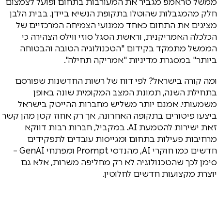
ממשל טראמפ מגביר את המעורבות בתחום ופועל לצמצום
חלק מהמגבלות שהוטלו בתקופת הנשיא ביידן. בבית הלבן
מציגים את התחום כאחד ממנועי הצמיחה המרכזיים של
הכלכלה האמריקנית, וראשת הסגל סוזי ווילס הצהירה כי
הממשל מתמקד בקידום "הטכנולוגיה הטובה והבטוחה
ביותר" במסגרת מדיניות "אמריקה תחילה".
ומה קורה בישראל? לפי דוח של רשות החדשנות שפורסם
בתחילת השנה, תמונת המצב המקומית שונה באופן
משמעותי. אמנם יותר משליש מחברות ההייטק בישראל
ביצעו פיטורים בתקופה האחרונה, אך רק אחוז קטן מהן קשר
זאת ישירות להטמעת AI. במקביל, חברות רבות דווקא
מרחיבות פעילות בתחום ומגייסות עובדים לתפקידים
חדשים כמו חוקרי AI, מהנדסי Prompt ומפתחי GenAI –
סימן לכך שהטכנולוגיה לא רק מחליפה משרות, אלא גם
יוצרת מקצועות חדשים לחלוטין.