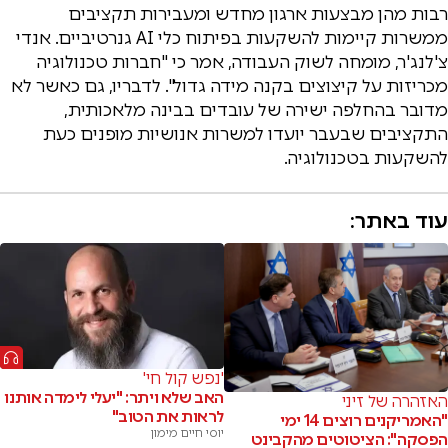
רבות מהן מבצעות ארגון מחדש ומעבירות תקציבים
ממשרות קיימות להשקעות בפיתוח כלי AI גנרטיביים. אנדי
צ'לנג'ר, מומחה לשוק העבודה, אמר כי "חברות טכנולוגיה
מכריזות על קיצוצים בקנה מידה גדול". לדבריו, גם כאשר לא
מדובר בהחלפה ישירה של עובדים בבינה מלאכותית,
התקציבים שבעבר יועדו למשרות אנושיות מופנים כעת
להשקעות בטכנולוגיה.
עוד באתר:
'נפש קול חי'
האב שלא ויתר: "יעלי לימדה אותנו
האזהרה של זיני
לראות את הטוב"
"האמריקנים רוצים 14 ימי
יוסי חיים מימון
הפסקה": הציטוטים מהקבינט