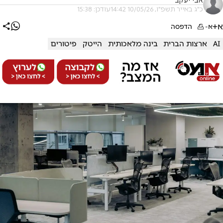
אבי יעקב
כ"ג באייר תשפ"ו, 10/05/26 14:42
עודכן: 15:38
א+
א-
הדפסה
AI
ארצות הברית
בינה מלאכותית
הייטק
פיטורים