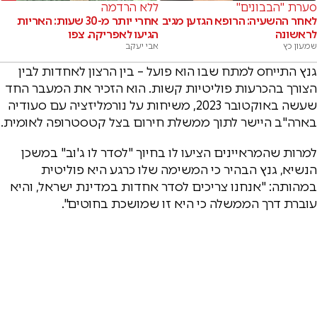
סערת "הבבונים"
ללא הרדמה
לאחר ההשעיה: הרופא הגזען מגיב
אחרי יותר מ-30 שעות: האריות
לראשונה
הגיעו לאפריקה. צפו
שמעון כץ
אבי יעקב
גנץ התייחס למתח שבו הוא פועל – בין הרצון לאחדות לבין
הצורך בהכרעות פוליטיות קשות. הוא הזכיר את המעבר החד
שעשה באוקטובר 2023, משיחות על נורמליזציה עם סעודיה
בארה"ב היישר לתוך ממשלת חירום בצל קטסטרופה לאומית.
למרות שהמראיינים הציעו לו בחיוך "לסדר לו ג'וב" במשכן
הנשיא, גנץ הבהיר כי המשימה שלו כרגע היא פוליטית
במהותה: "אנחנו צריכים לסדר אחדות במדינת ישראל, והיא
עוברת דרך הממשלה כי היא זו שמושכת בחוטים".