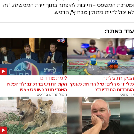
ומערכת המשפט – חייבות להיפתר בתוך זירת הממשלה. "זה
לא יכול להיות מתוקן מבחוץ", הדגיש.
עוד באתר:
הביקורת גילתה
9 מתמודדים
מיליוני שקלים: מי לקח את מענקי
הקול החדש בדרכים: ילד הפלא
העובדות החרדיות?
האגדי חוזר כשופט • צפו
גדי פוקס
הקול החדש בדרכים