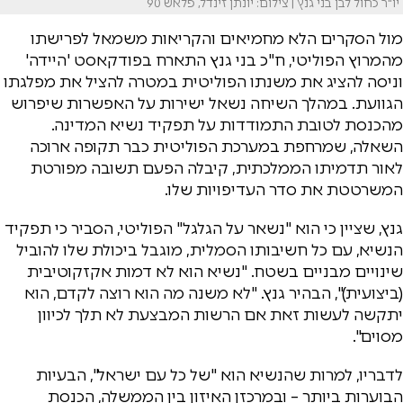
יו"ר כחול לבן בני גנץ | צילום: יונתן זינדל, פלאש 90
מול הסקרים הלא מחמיאים והקריאות משמאל לפרישתו
מהמרוץ הפוליטי, ח"כ בני גנץ התארח בפודקאסט 'היידה'
וניסה להציג את משנתו הפוליטית במטרה להציל את מפלגתו
הגוועת. במהלך השיחה נשאל ישירות על האפשרות שיפרוש
מהכנסת לטובת התמודדות על תפקיד נשיא המדינה.
השאלה, שמרחפת במערכת הפוליטית כבר תקופה ארוכה
לאור תדמיתו הממלכתית, קיבלה הפעם תשובה מפורטת
המשרטטת את סדר העדיפויות שלו.
גנץ, שציין כי הוא "נשאר על הגלגל" הפוליטי, הסביר כי תפקיד
הנשיא, עם כל חשיבותו הסמלית, מוגבל ביכולת שלו להוביל
שינויים מבניים בשטח. "נשיא הוא לא דמות אקזקוטיבית
(ביצועית)", הבהיר גנץ. "לא משנה מה הוא רוצה לקדם, הוא
יתקשה לעשות זאת אם הרשות המבצעת לא תלך לכיוון
מסוים".
לדבריו, למרות שהנשיא הוא "של כל עם ישראל", הבעיות
הבוערות ביותר – ובמרכזן האיזון בין הממשלה, הכנסת