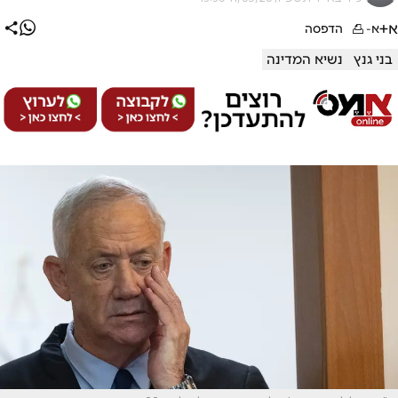
א+
א-
הדפסה
בני גנץ
נשיא המדינה