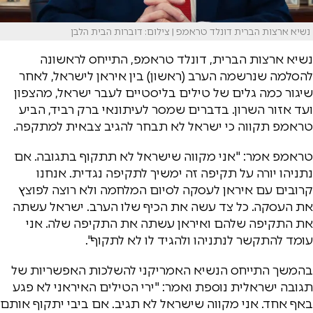
נשיא ארצות הברית דונלד טראמפ | צילום: דוברות הבית הלבן
נשיא ארצות הברית, דונלד טראמפ, התייחס לראשונה
להסלמה שנרשמה הערב (ראשון) בין איראן לישראל, לאחר
שיגור כמה גלים של טילים בליסטיים לעבר ישראל, מהצפון
ועד אזור השרון. בדברים שמסר לעיתונאי ברק רביד, הביע
טראמפ תקווה כי ישראל לא תבחר להגיב צבאית למתקפה.
טראמפ אמר: "אני מקווה שישראל לא תתקוף בתגובה. אם
נתניהו יורה על תקיפה זה ימשיך לתקיפה נגדית. אנחנו
קרובים עם איראן לעסקה לסיום המלחמה ולא רוצה לפוצץ
את העסקה. כל צד עשה את הכיף שלו הערב. ישראל עשתה
את התקיפה שלהם ואיראן עשתה את התקיפה שלה. אני
עומד להתקשר לנתניהו ולהגיד לו לא לתקוף".
בהמשך התייחס הנשיא האמריקני להשלכות האפשריות של
תגובה ישראלית נוספת ואמר: "ירי הטילים האיראני לא פגע
באף אחד. אני מקווה שישראל לא תגיב. אם ביבי יתקוף אותם