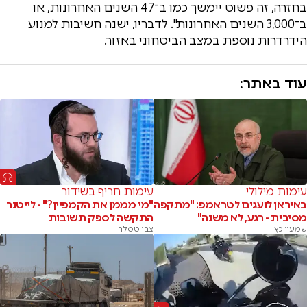
בחזרה, זה פשוט יימשך כמו ב־47 השנים האחרונות, או
ב־3,000 השנים האחרונות". לדבריו, ישנה חשיבות למנוע
הידרדרות נוספת במצב הביטחוני באזור.
עוד באתר:
עימות מילולי
עימות חריף בשידור
באיראן לועגים לטראמפ: "מתקפה
"מי מממן את הקמפיין?" - לייטנר
מסיבית - רגע, לא משנה"
התקשה לספק תשובות
שמעון כץ
צבי טסלר