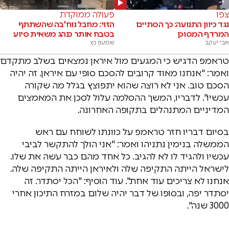
צפו
פעולה ממוקדת
נגד כיוון התנועה: כך הסתיים
הזוי: מחבל נוח'בה שהשתתף
המרדף המסוכן
בטבח אותר כנהג משאית סיוע
אבי יעקב
שמעון כץ
טראמפ הדגיש כי המגעים מול איראן נמצאים בשלב מתקדם
ואמר: "אנחנו מאוד קרובים להסכם סופי עם איראן. זה יהיה
הסכם טוב. אני לא רוצה שהוא יתפוצץ בגלל מה שקורה
עכשיו". לדבריו, המשך ההסלמה עלול לסכן את המאמצים
המדיניים המתנהלים בתקופה האחרונה.
בסיום דבריו חזר טראמפ על כוונתו לשוחח עם ראש
הממשלה בנימין נתניהו ואמר: "אני הולך להתקשר לביבי
עכשיו ולהגיד לו לא להגיב. כל אחד מהם כבר עשה את שלו.
לישראל הייתה התקיפה שלה ולאיראן הייתה התקיפה שלה.
אנחנו לא צריכים עוד אחת". עוד הוסיף: "הכל יסתדר. זה
יסתדר יפה, ובסופו של דבר יהיה שלום במזרח התיכון אחרי
3000 שנה".