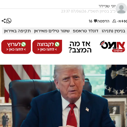
יוני שניידר
כ"ב בסיוון תשפ"ו, 07/06/26 23:37
א+
א-
הדפסה
💬
16
בנימין נתניהו
דונלד טראמפ
שיגור טילים מאיראן
תקיפה באיראן