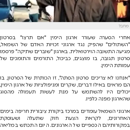
מחבל
אחרי הסערה שעורר ארגון הימין "אם תרצו" בסרטון
"השתולים" שהפיק נגד ארגוני זכויות האדם של השמאל,
מגיעה התשובה הוירטואלית. בארגון "שוברים שתיקה" פרסמו
סרטון תגובה, בו מוצגים, כביכול, התורמים והתומכים של
עמותת הימין.
"אנחנו לא צריכים סרטון הסתה", זו הכותרת של הסרטון, בו
הם מראים באילו דברים, שקרים ומניפולציות של ארגון הימין,
יכולים היו להשתמש על מנת לעשות תעמולה מהסוג
שהארגון מפנה כלפיו.
ארגוני השמאל עומדים במרכז ביקורת ציבורית חריפה בימים
האחרונים, לקראת הצעת חוק שתעלה ושעוסקת
במקורותיהם הכספיים של הארגונים. היום התכתש במליאה