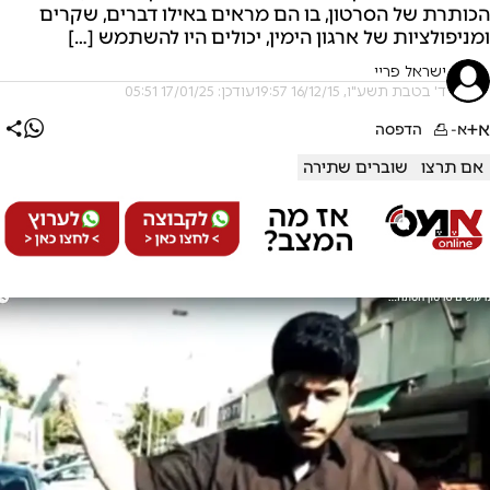
הכותרת של הסרטון, בו הם מראים באילו דברים, שקרים
ומניפולציות של ארגון הימין, יכולים היו להשתמש […]
ישראל פריי
ד' בטבת תשע"ו, 16/12/15 19:57
עודכן: 17/01/25 05:51
א+
א-
הדפסה
אם תרצו
שוברים שתירה