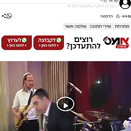
ישראל פריי
י"ג בניסן תשע"ו, 21/04/16 14:28
א+
א-
הדפסה
מחרוזת
שירי חתונה
שלמה אשר