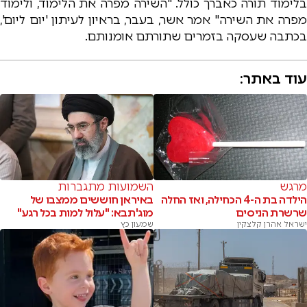
בלימוד תורה כאברך כולל. "השירה מפרה את הלימוד, ולימוד
מפרה את השירה" אמר אשר, בעבר, בראיון לעיתון 'יום ליום',
בכתבה שעסקה בזמרים שתורתם אומנותם.
עוד באתר:
מרגש
השמועות מתגברות
הילדה בת ה-4 הכחילה, ואז החלה
באיראן חוששים ממצבו של
שרשרת הניסים
מוג'תבא: "עלול למות בכל רגע"
ישראל אהרן קלצקין
שמעון כץ