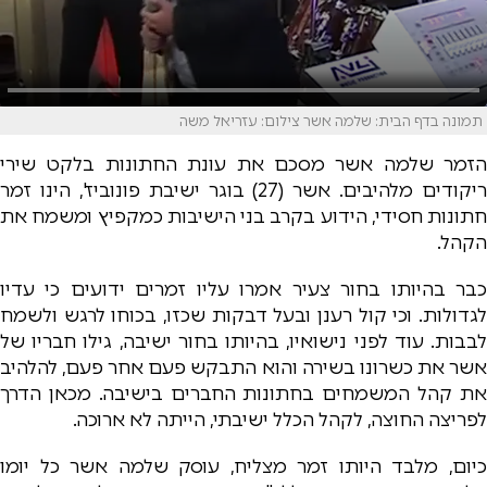
תמונה בדף הבית: שלמה אשר צילום: עזריאל משה
הזמר שלמה אשר מסכם את עונת החתונות בלקט שירי
ריקודים מלהיבים. אשר (27) בוגר ישיבת פונוביז', הינו זמר
חתונות חסידי, הידוע בקרב בני הישיבות כמקפיץ ומשמח את
הקהל.
כבר בהיותו בחור צעיר אמרו עליו זמרים ידועים כי עדיו
לגדולות. וכי קול רענן ובעל דבקות שכזו, בכוחו לרגש ולשמח
לבבות. עוד לפני נישואיו, בהיותו בחור ישיבה, גילו חבריו של
אשר את כשרונו בשירה והוא התבקש פעם אחר פעם, להלהיב
את קהל המשמחים בחתונות החברים בישיבה. מכאן הדרך
לפריצה החוצה, לקהל הכלל ישיבתי, הייתה לא ארוכה.
כיום, מלבד היותו זמר מצליח, עוסק שלמה אשר כל יומו