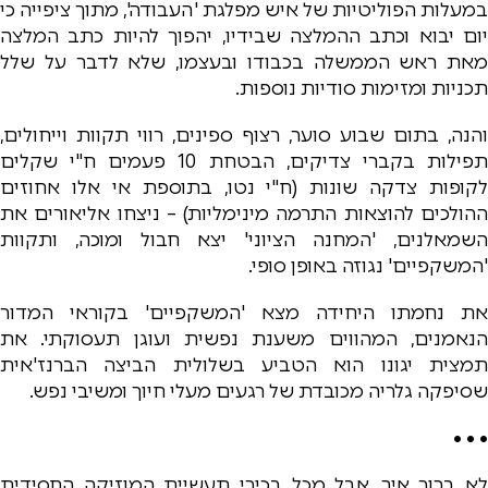
במעלות הפוליטיות של איש מפלגת 'העבודה', מתוך ציפייה כי
יום יבוא וכתב ההמלצה שבידיו, יהפוך להיות כתב המלצה
מאת ראש הממשלה בכבודו ובעצמו, שלא לדבר על שלל
תכניות ומזימות סודיות נוספות.
והנה, בתום שבוע סוער, רצוף ספינים, רווי תקוות וייחולים,
תפילות בקברי צדיקים, הבטחת 10 פעמים ח"י שקלים
לקופות צדקה שונות (ח"י נטו, בתוספת אי אלו אחוזים
ההולכים להוצאות התרמה מינימליות) – ניצחו אליאורים את
השמאלנים, 'המחנה הציוני' יצא חבול ומוכה, ותקוות
'המשקפיים' נגוזה באופן סופי.
את נחמתו היחידה מצא 'המשקפיים' בקוראי המדור
הנאמנים, המהווים משענת נפשית ועוגן תעסוקתי. את
תמצית יגונו הוא הטביע בשלולית הביצה הברנז'אית
שסיפקה גלריה מכובדת של רגעים מעלי חיוך ומשיבי נפש.
• • •
לא ברור איך, אבל מכל בכירי תעשיית המוזיקה החסידית