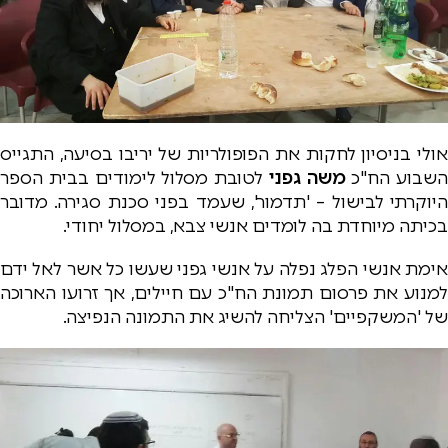
אולי בניסיון לחקות את הפופולריות של יריבו בסיעה, התגייס
השבוע הח"כ
משה גפני
לטובת מסלול לימודים בבית הספר
היוקרתי לבישול – 'תדמור', שעמד בפני סכנת סגירה. מדובר
בכיתה מיוחדת בה לומדים אנשי צבא, במסלול יחודי.
אימת אנשי הפלג נפלה על אנשי גפני שעשו כל אשר לאל ידם
למנוע את פרסום תמונת הח"כ עם חיילים, אך זרועו הארוכה
של 'המשקפיים' הצליחה להשיג את התמונה הנפיצה.