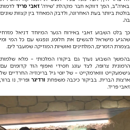
בארה"ב, הפך דווקא חבר מקהלת 'שירה'
זאבי פריד
לדמות
בולטת ביותר בעת האחרונה, ולדבק המאחד בין קצוות שונים
בה.
כך בלט השבוע זאבי באירוח הנער המיוחד דניאל מזרחי
שהגיע מישראל להגשים את חלומו, ונפגש עם כל המי ומי
בצמרת הזמרים, המלחינים ואושיות המוזיקה שמעבר לים.
בהמשך השבוע נערך גם ביקורו המלכותי – מלא שלמות
הרמונית צרופה, לצד עונג חסידי ואפוף הוד קדומים עם
גישמעקייט וווארמקייט – של יוסי גיל בריכוזיה החרדיים של
ארצות הברית. בביקור כיכבה משפחת
ורדיגר
ופריד, נו ברור,
זאבי פריד.