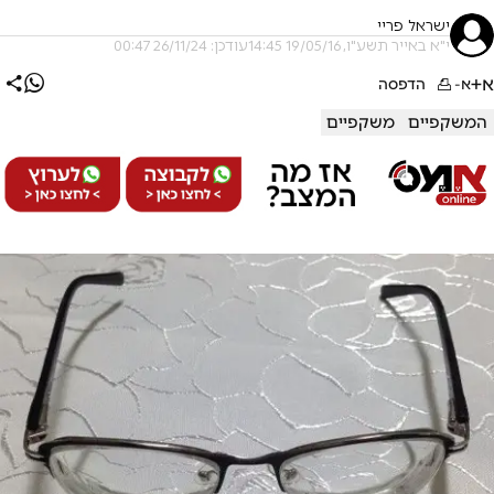
ישראל פריי
י"א באייר תשע"ו, 19/05/16 14:45
עודכן: 26/11/24 00:47
א+
א-
הדפסה
המשקפיים
משקפיים