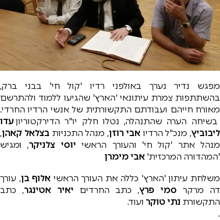
מפגש נדיר נערך באולפני רדיו 'קול חי' בבני ברק,
בהשתתפות צמרת עיתונאי 'הארץ' שהגיעו ללמוד ולהתרשם
מאורח חייהם ועבודתם התקשורתית של אנשי הרדיו החרדי.
בשיחה הערה שהתנהלה, נטלו חלק יו"ר הדירקטוריון
עדו
ליבוביץ
, מנכ"ל הרדיו
אבי רוזן
, מנהל התכניות
בצלאל קאהן
,
מנהל אתר 'קול חי' והעורך הראשי
יוסי צלניקר
, ומגיש
'המהדורה המרכזית'
אבי מימרן
שלחת עיתון 'הארץ' כללה את העורך הראשי
אלוף בן
, עורך
דה מרקר
סמי פרץ
, כתב החרדים
יאיר אטינגר
, כתב
התקשורת
נתי טוקר
ועוד.
.