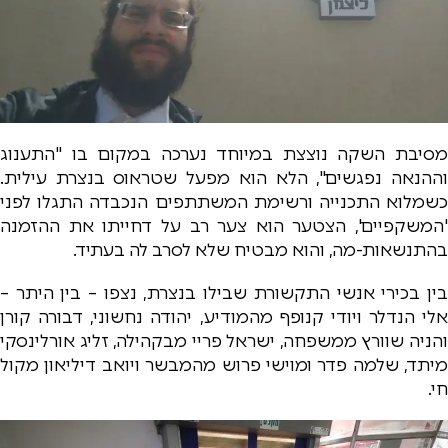
מסיבת השקה נוצצת במיוחד נערכה במקום בו "התענוג
וההנאה נפגשים", הלא הוא מפעל שטראוס בנצרת עילית.
כשמלוא התכנייה ורשימת המשתתפים הנכבדה התגלו לפני
'המשקפיים', הצטער הוא צער רב על דחייתו את ההזמנה
בהתנשאות-מה, והוא מבטיח שלא לסרב לה בעתיד.
בין בכירי אנשי התקשורת שבילו בנצרת, נצפו – בין היתר –
אלי הנדלר ויודי קנופף מהמודיע, יהודה נחשוני, דבורה קורן
והניה שוורץ ממשפחה, ישראל פריי מבקהילה, זליג אורלינסקי
מיתד, שלמה פדר ומוישי פרוש מהמבשר ויואב דיליאון מקול
חי.