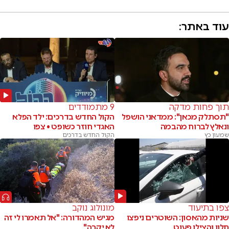
עוד באתר:
תוך פחות מדקה
9 מתמודדים
"תסתלק מכאן": ממדאני הושפל
הקול החדש בדרכים: ילד הפלא
ונאלץ לברוח מהבמה
האגדי חוזר כשופט • צפו
שמעון כץ
הקול החדש בדרכים
צפו בתיעוד
מונולוג נוקב
שניות מהאסון: השוטרים ניפצו
מגיש המהדורה: "אל תאמרו לי זה
חלון והצילו פעוט
לא יקרה"