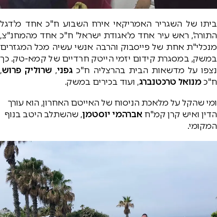
ביתו של השגריר האמריקאי אירח השבוע ח"כ אחד מ'דגל
התורה', ראש עיר אחד מ'אגודת ישראל' ח"כ אחד מהמחנ"צ,
מנכלי"ת אחת של פייסבוק והרבה אנשי עשיה מכל המגזרים
במשק, במסגרת קידום יזמי הייטק חרדיים של קמא-טק. כך
נצפו על מדשאות הבית בהרצליה ח"כ
גפני
,
שרוליק פרוש
,
ח"כ
מנואל טרכטנברג
, ועוד בכירים במשק.
ומי שהקל על מלאכת הניסוח של האייטם האחרון, הוא עורך
הדין ואיש קרן קמ"ח
אברהמי יוסטמן
, שהשתלב היטב בנוף
המקומי.