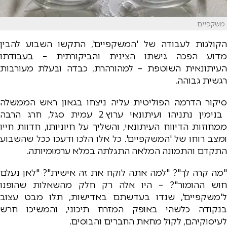
משקפיים
הקולגות לעבודה של 'המשקפיים', התקשו השבוע להבין
מדוע הפכה גישתו הצינית והביקורתית – בעבודתו
העיתונאית השוטפת – למהורהרת, כבדה ובעלת מעורבות
רגשית גבוהה.
סיקור הדרמה הפוליטית עליה ניצחו בגאון ראש הממשלה
בנימין נתניהו ועיתונאי ערוץ 2 עמית סגל, חרג הרבה
ממחוזות הדיווח העיתונאי, והשליך על חיוניותו, חדוות חייו
ומצב רוחו של 'המשקפיים'. כל אלו הלכו ודעכו ככל שהשבוע
התקדם והתמונה המלאה התגלתה במלא ערמומיותה.
"מה קרה לך"? "למה אתה לוקח את זה אישית"? "לאן נעלם
חוש ההומור"? – היו אלה רק חלק מהשאלות שהופנו
ל'משקפיים', שנדו בעדשתם באדישות, תלו מבט עצוב
בנקודה כלשהי באופק המזרח תיכוני, והמשיכו חרש
לעיסוקיהם, לקול מחאת החברים והבוסים.