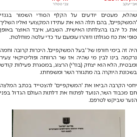
אבי יעקב
צבי טסלר
שהלא, מעטים יודעים על הקלף הסודי השמור בגנזי
'המשקפיים', בהם תלה הוא את עתידו המקצועי ואליו השליך
את כל יהבו בהצלחתו האישית. השבוע, איבד האוצר באופן
סופי את כח סגולתו וזוהרו עומעם עד כדי עלטה מוחלטת.
היה זה בימי חורפו של 'בעל המשקפיים'. היכרות קרובה וחמה
נרקמה בינו לבין מי שהיה אז שר הרווחה ופוליטיקאי צעיר
ומבטיח, הלא הוא יצחק (בוז'י) הרצוג, במסגרת פעילות קודש
בשכונת היוקרה בה מתגורר השר ומשפחתו.
יחסי הקרבה הביאו את 'המשקפיים' להצטייד בכתב המלצה
חם מכבוד השר, הנועד לפתוח את דלתות העולם הגדול בפני
הנער שביקש לטרפם.