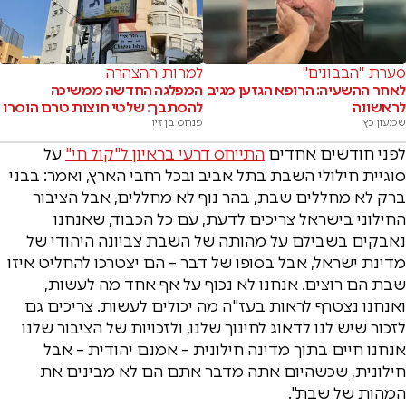
סערת "הבבונים"
למרות ההצהרה
לאחר ההשעיה: הרופא הגזען מגיב
המפלגה החדשה ממשיכה
לראשונה
להסתבך: שלטי חוצות טרם הוסרו
שמעון כץ
פנחס בן זיו
לפני חודשים אחדים
התייחס דרעי בראיון ל"קול חי"
על
סוגיית חילולי השבת בתל אביב ובכל רחבי הארץ, ואמר: בבני
ברק לא מחללים שבת, בהר נוף לא מחללים, אבל הציבור
החילוני בישראל צריכים לדעת, עם כל הכבוד, שאנחנו
נאבקים בשבילם על מהותה של השבת צביונה היהודי של
מדינת ישראל, אבל בסופו של דבר – הם יצטרכו להחליט איזו
שבת הם רוצים. אנחנו לא נכוף על אף אחד מה לעשות,
ואנחנו נצטרף לראות בעז"ה מה יכולים לעשות. צריכים גם
לזכור שיש לנו לדאוג לחינוך שלנו, ולזכויות של הציבור שלנו
אנחנו חיים בתוך מדינה חילונית – אמנם יהודית – אבל
חילונית, שכשהיום אתה מדבר אתם הם לא מבינים את
המהות של שבת".