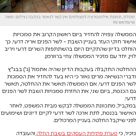
מכולת, תמונת אילוסטרציה למצולמים אין קשר לנאמר בכתבה | צילום: משה
שי/פלאש 90
הממשלה צפויה להחזיר ביום ראשון הקרוב את סמכויות
אישור חוקי העזר בעניין השבת – לשר הפנים אריה דרעי. כך
הוחלט בדיון שהתקיים היום בהשתתפות השרים דרעי ויריב
לוין, יחד עם מזכיר הממשלה צחי ברוורמן.
ההחלטה התקבלה בעקבות הדיון שהיה אתמול (ג') בבג"ץ
ודברי הנשיאה מרים נאור כי היא בעד להחזיר את הסמכות
לשר הפנים דרעי. אם הממשלה תאשר את ההחלטה, תאשר
גם הכנסת, ביום שני, את החזרת סמכויות השבת לשר הפנים
דרעי.
במקביל, מתכוונת הממשלה לבקש מבית המשפט, לאחר
האישור בכנסת, לתת ארכה לשר דרעי לקיים דיונים ושימועים
לפני שיקבל החלטה בעניין המרכולים.
נזכיר, כי
סערת פתיחת העסקים בשבת החלה
והעובדה