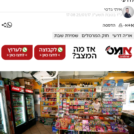
איתי גדסי
כ"ז בטבת תשע"ז, 25/01/17 17:08
א+
א-
הדפסה
אריה דרעי
חוק המרכולים
שמירת שבת