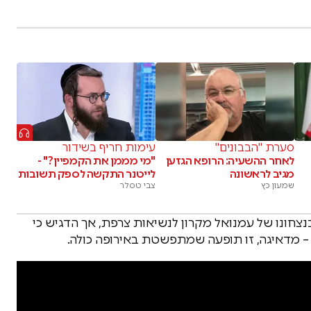
סערת "הבבונים"
עימות חריף בשידור
לאחר ההשעיה: הרופא הגזען
"מי מממן את הקמפיין?" -
מגיב לראשונה
לייטנר התקשה לספק תשובות
שמעון כץ
צבי טסלר
צחונו של עמנואל מקרון לנשיאות צרפת, אך הדגיש כי
 – מדאיגה, זו תופעה שמתפשטת באירופה כולה.