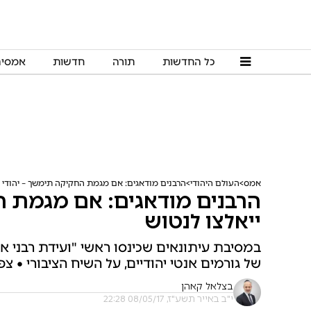
כל החדשות
תורה
חדשות
אמסי
אמס
העולם היהודי
הרבנים מודאגים: אם מגמת החקיקה תימשך – יהודי א
הרבנים מודאגים: אם מגמת ה
ייאלצו לנטוש
במסיבת עיתונאים שכינסו ראשי "ועידת רבני 
של גורמים אנטי יהודיים, על השיח הציבורי • צפ
בצלאל קאהן
י"ב באייר תשע"ז, 08/05/17 22:28