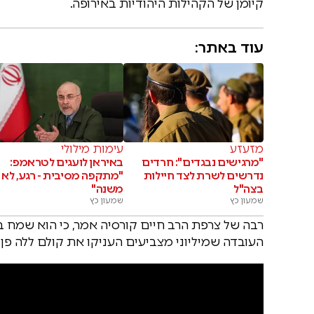
קיומן של הקהילות היהודיות באירופה.
עוד באתר:
מזעזע
עימות מילולי
"מרגישים נבגדים": חרדים
באיראן לועגים לטראמפ:
נדרשים לשרת לצד חיילות
"מתקפה מסיבית - רגע, לא
בצה"ל
משנה"
שמעון כץ
שמעון כץ
רבה של צרפת הרב חיים קורסיה אמר, כי הוא שמח בנ
העובדה שמיליוני מצביעים העניקו את קולם ללה פן