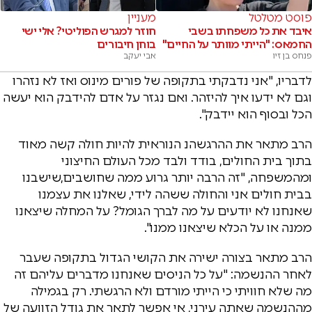
פוסט מטלטל
מעניין
איבד את כל משפחתו בשבי
חוזר למגרש הפוליטי? אלי ישי
החמאס: "הייתי מוותר על החיים"
בוחן חיבורים
פנחס בן זיו
אבי יעקב
לדבריו, "אני נדבקתי בתקופה של פורים מינוס ואז לא נזהרו
וגם לא ידעו איך להיזהר. ואם נגזר על אדם להידבק הוא יעשה
הכל ובסוף הוא יידבק".
הרב מתאר את ההרגשהנ הנוראית להיות חולה קשה מאוד
בתוך בית החולים, בודד ולבד מכל העולם החיצוני
ומהמשפחה, "זה הרבה יותר גרוע ממה שחושבים,שישבנו
בבית חולים אני והחולה ששהה לידי, שאלנו את עצמנו
שאנחנו לא יודעים על מה לברך הגומל? על המחלה שיצאנו
ממנה או על הכלא שיצאנו ממנו".
הרב מתאר בצורה ישירה את הקושי הגדול בתקופה שעבר
לאחר ההנשמה: "על כל הניסים שאנחנו מדברים עליהם זה
מה שלא חוויתי כי הייתי מורדם ולא הרגשתי. רק בגמילה
מההנשמה שאתה עירני, אי אפשר לתאר את גודל הזוועה של