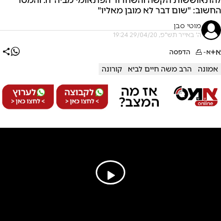
החשוב: "שום דבר לא מובן מאליו"
מוטי סבן
ה' באייר תש"פ, 29/04/20 19:24
א+
א-
הדפסה
אמונה
הרב משה חיים לביא
קורונה