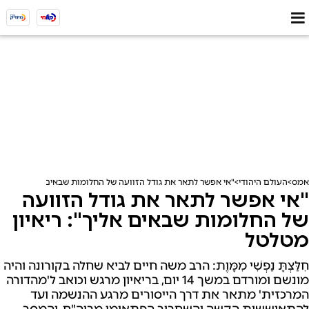
אמס
העולם היהודי
"אי אפשר לתאר את גודל הזוועה של החלומות שבאים אליך": ריאיו
"אי אפשר לתאר את גודל הזוועה
של החלומות שבאים אליך": ריאיון
מטלטל
חִלַּצְתָּ נַפְשִׁי מִמָּוֶת: הרב משה חיים לביא שחלה בקורונה והיה
מונשם ומורדם במשך 14 יום, בריאיון מרגש וכואב ל'מהדורה
המרכזית' מתאר את דרך הייסורים מרגע ההנשמה ועד
להתאוששות הקשה והשחרור הפתאומי מביה"ח. והמסר