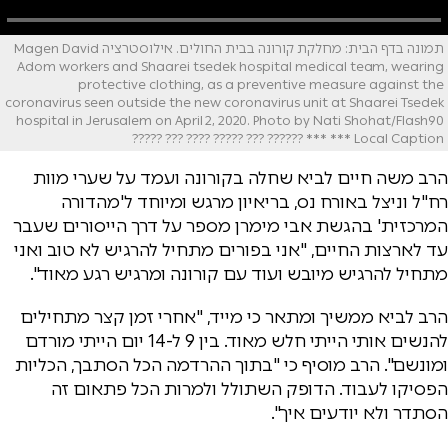
תמונה בדף הבית: מחלקת קורונה בבית החולים. אילוסטרציה Magen David
Adom workers and Shaarei tsedek hospital medical team, wearing
protective clothing, as a preventive measure against the
coronavirus seen outside the new coronavirus unit at Shaarei Tsedek
hospital in Jerusalem on April 2, 2020. Photo by Nati Shohat/Flash90
*** Local Caption *** ?????? ??? ????? ???? ??? ?????
הרב משה חיים לביא שחלה בקורונה ועמד על שערי מוות
רח"ל וניצל באורח נס, בריאיון מרגש ומיוחד ל'מהדורה
המרכזית' בהגשת אבי מימרן מספר על דרך הייסורים שעבר
עד לארצות החיים, "אני בפורים מתחיל להרגיש לא טוב ואני
מתחיל להרגיש מיובש ועוד עם קורונה ומרגיש רגע מאוד".
הרב לביא ממשיך ומתאר כי מייד, "אחרי זמן קצר מתחילים
להנשים אותי הייתי חלש מאוד. בין 9 ל-14 יום הייתי מורדם
ומונשם". הרב מוסיף כי "בתוך ההרדמה הכל הסתבך, הכליות
הפסיקו לעבוד. הדופק השתולל ולמרות הכל פתאום זה
הסתדר ולא יודעים איך".