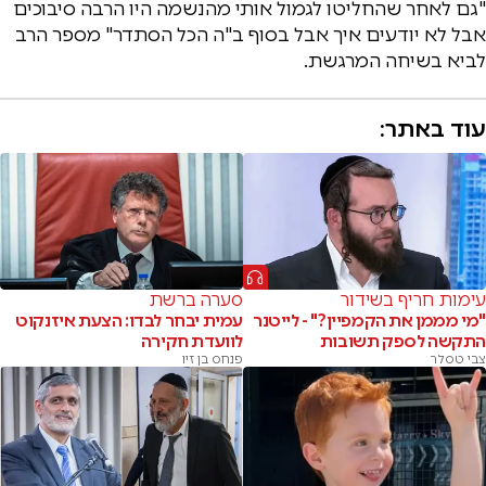
"גם לאחר שהחליטו לגמול אותי מהנשמה היו הרבה סיבוכים
אבל לא יודעים איך אבל בסוף ב"ה הכל הסתדר" מספר הרב
לביא בשיחה המרגשת.
עוד באתר:
עימות חריף בשידור
סערה ברשת
"מי מממן את הקמפיין?" - לייטנר
עמית יבחר לבדו: הצעת איזנקוט
התקשה לספק תשובות
לוועדת חקירה
צבי טסלר
פנחס בן זיו