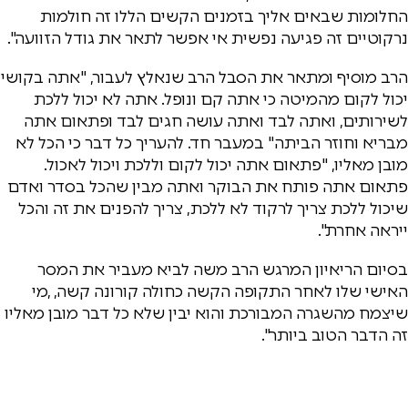
החלומות שבאים אליך בזמנים הקשים הללו זה חולמות
נרקוטיים זה פגיעה נפשית אי אפשר לתאר את גודל הזוועה".
הרב מוסיף ומתאר את הסבל הרב שנאלץ לעבור, "אתה בקושי
יכול לקום מהמיטה כי אתה קם ונופל. אתה לא יכול ללכת
לשירותים, ואתה לבד ואתה עושה חגים לבד ופתאום אתה
מבריא וחוזר הביתה" במעבר חד. להעריך כל דבר כי הכל לא
מובן מאליו, "פתאום אתה יכול לקום וללכת ויכול לאכול.
פתאום אתה פותח את הבוקר ואתה מבין שהכל בסדר ואדם
שיכול ללכת צריך לרקוד לא ללכת, צריך להפנים את זה והכל
ייראה אחרת".
בסיום הריאיון המרגש הרב משה לביא מעביר את המסר
האישי שלו לאחר התקופה הקשה כחולה קורונה קשה, ,מי
שיצמח מהשגרה המבורכת והוא יבין שלא כל דבר מובן מאליו
זה הדבר הטוב ביותר".