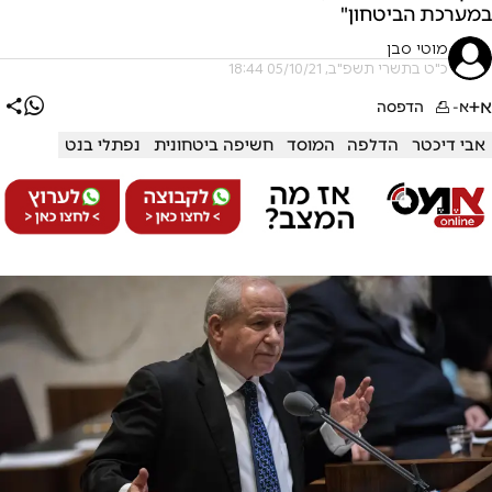
במערכת הביטחון"
מוטי סבן
כ"ט בתשרי תשפ"ב, 05/10/21 18:44
א+
א-
הדפסה
אבי דיכטר
הדלפה
המוסד
חשיפה ביטחונית
נפתלי בנט