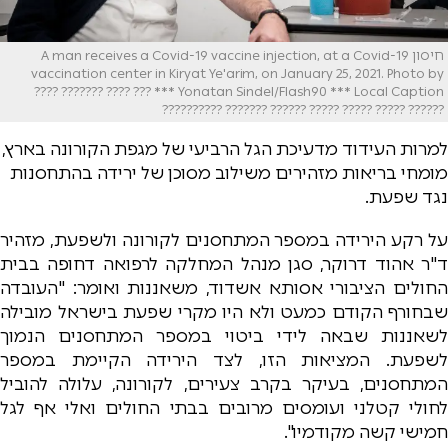
חיסון A man receives a Covid-19 vaccine injection, at a Covid-19
vaccination center in Kiryat Ye'arim, on January 25, 2021. Photo by
Yonatan Sindel/Flash90 *** Local Caption *** ??? ???? ??????? ????
?????? ????? ????? ????? ?????? ??????? ??????????
למרות העידוד מדעיכת הגל הרביעי של מגפת הקורונה בארץ,
מומחי בריאות מזהירים משילוב מסוכן של ירידה בהתחסנות
נגד שפעת.
על רקע הירידה במספר המתחסנים לקורונה ולשפעת, מזהיר
ד"ר אהוד דרוקר, סגן מנהל המחלקה לרפואה דחופה בבית
החולים הציבורי אסותא אשדוד, משאננות ואומר: "העובדה
שבחורף הקודם כמעט ולא היו מקרי שפעת בישראל מובילה
לשאננות שבאה לידי ביטוי במספר המתחסנים הנמוך
לשפעת. המציאות הזו, לצד הירידה הקיימת במספר
המתחסנים, בעיקר בקרב צעירים, לקורונה, עלולה להוביל
לחולי קטלני ועומסים מרובים בבתי החולים ואלי אף לגל
חמישי קשה מקודמיו".