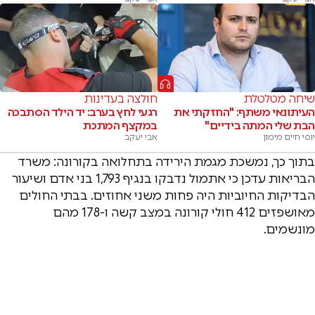
שיחה מטלטלת
חולצה בעדינות
העיתונאי משתף: "החזקתי את
רגעי לחץ בערב: יד הילד הסתבכה
הבת שלי המתה בידיים"
במקצף המתכת
יוסי חיים מימון
אבי יעקב
בתוך כך, נמשכת מגמת הירידה בתחלואה בקורונה: משרד
הבריאות עדכן כי אתמול נדבקו בנגיף 1,793 בני אדם ושיעור
הבדיקות החיוביות היה פחות משני אחוזים. בבתי החולים
מאושפזים 412 חולי קורונה במצב קשה ו-178 מהם
מונשמים.