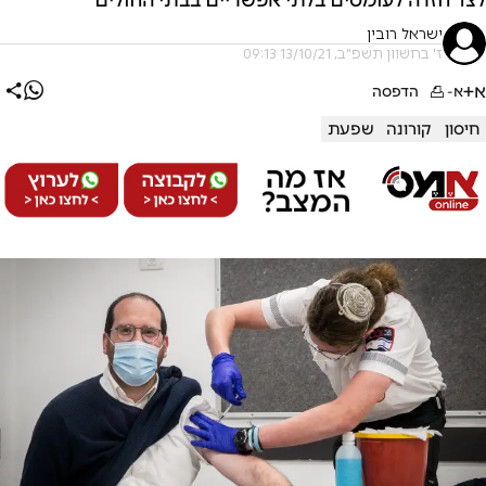
ישראל רובין
ז' בחשוון תשפ"ב, 13/10/21 09:13
א+
א-
הדפסה
חיסון
קורונה
שפעת