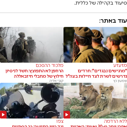
סיעוד בקהילה של כללית.
עוד באתר:
מזעזע
מלכוד ההסכם
"מרגישים נבגדים": חרדים
הרחפן לא התפוצץ: חשד לניסיון
נדרשים לשרת לצד חיילות בצה"ל
חילוץ של מחבלי חיזבאללה
שמעון כץ
קובי אליה
ללא הרדמה
צפו
אחרי יותר מ-30 שעות: האריות
נגד כיוון התנועה: כך הסתיים