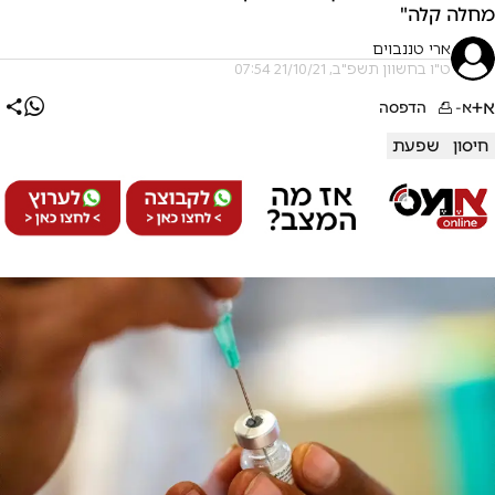
מחלה קלה"
ארי טננבוים
ט"ו בחשוון תשפ"ב, 21/10/21 07:54
א+
א-
הדפסה
חיסון
שפעת