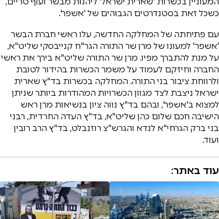
המעוניין בכשרות 'שארית ישראל' ליהנות מבשר ועוף טריים,
כשכל זאת בסטנדרטים הגבוהים של 'אשפר'.
עם פתיחתה של המחלקה החדשה, עלו ראשי חברת הבשר
'אשפר' למעונו של מרן שר התורה הגר"ח קנייבסקי שליט"א,
על מנת להתברך מפיו. מרן שר התורה שליט"א בירך את ראשי
החברה וחיזקם לעמוד על משמר הכשרות בהידור לטובת
ולרווחת ציבור בני התורה. המחלקה בכשרות בד"ץ שארית
ישראל ניצבת לצד מגוון הכשרויות המהודרות ביותר שניתן
למצוא ב'אשפר', ובהם בד"ץ נווה ציון בנשיאות מרן ראש
הישיבה חכם שלום כהן שליט"א, בד"ץ העדה החרדית, רבני
בני ברק הגרחי"א לנדא והגרש"צ רוזנבלט, בד"ץ הרב רובין
ועוד.
עוד באתר: