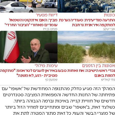
כוננות
דיווח מסעיר
התרעה מודיעינית: סעודיה נערכת
מביך: האם איזנקוט והשמאל
למתקפה איראנית נרחבת
עומדים מאחורי 'הציבור החרדי'
אבי יעקב
פנחס בן זיו
אסונות בין הזמנים
עימות מילולי
נכדי ראש הישיבה: אח ואחות טבעו
באיראן לועגים לטראמפ: "מתקפה
למוות באגם
מסיבית - רגע, לא משנה"
נתי קאליש
שמעון כץ
המהלך הזה מגיע כחלק מהתנופה המחודשת של 'אשפר' עם
פתיחתה של החנות החדשה והמפוארת המציבה סטנדרטים
חדשים של חוויית קנייה באיכות וברמה הגבוהה ביותר.
כשלצד זאת, ב'אשפר' שבים ומתחייבים למחיר הזול ביותר
של מוצרי הבשר והעוף, כל זאת מתוך המטרה לתת את