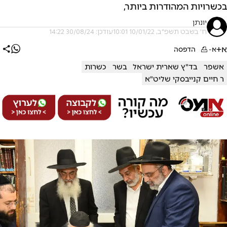
בכשרויות המהודרות ביותר,
יונתן
ח' בשבט תשפ"ב, 10/01/22 10:01
עודכן: 30/08/24 14:22
א+
א-
הדפסה
אשפר
בד"ץ שארית ישראל
בשר
כשרות
ר חיים קנייבסקי שליט"א