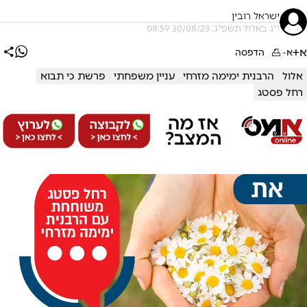
ישראל רובין
י"ג באלול תשפ"ג, 30/08/23 08:59
א+
א-
הדפסה
אלול
הרבנית ימימה מזרחי
עניין משפחתי
פרשת כי תבוא
רחל פסטג