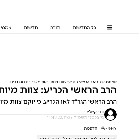
כל החדשות
תורה
חדשות
אמסי
אמס
הלכה
הרב הראשי הכריע: צוות מיוחד יאסוף שרידים מהרכבים
הרב הראשי הכריע: צוות מיוח
הרב הראשי הגר"ד לאו הכריע, כי יוקם צוות מי
נתי קאליש
ט' בכסלו תשפ"ד, 22/11/23 14:48
א+
א-
הדפסה
הרב דוד לאו
חרבות ברזל
כבוד המת