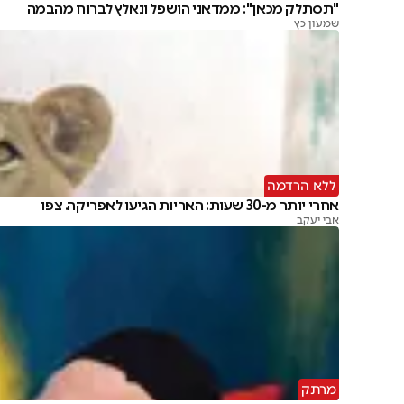
"תסתלק מכאן": ממדאני הושפל ונאלץ לברוח מהבמה
שמעון כץ
ללא הרדמה
אחרי יותר מ-30 שעות: האריות הגיעו לאפריקה. צפו
אבי יעקב
מרתק