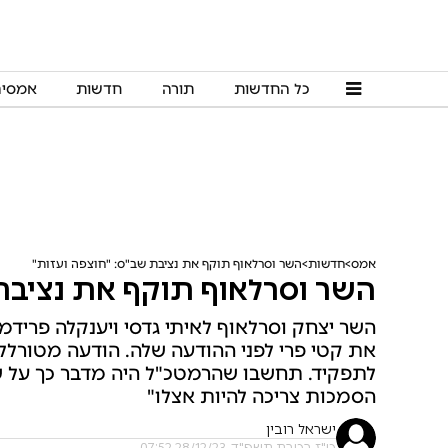
כל החדשות
תורה
חדשות
אמסי
אמס
חדשות
השר וסרלאוף תוקף את נציבת שב"ס: "חוצפה ועזות"
השר וסרלאוף תוקף את נציבת
השר יצחק וסרלאוף לאיתי גדסי ויענקלה פרידמן
את קטי פרי לפני ההודעה שלה. הודעה מטורללת,
לתפקיד. תחשבו שהרמטכ"ל היה מדבר כך על שר
הסמכות צריכה להיות אצלו"
ישראל רובין
ט"ז בטבת תשפ"ד, 28/12/23 07:52