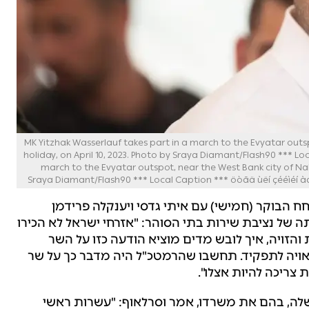
MK Yitzhak Wasserlauf takes part in a march to the Evyatar outsp
holiday, on April 10, 2023. Photo by Sraya Diamant/Flash90 *** L
march to the Evyatar outspot, near the West Bank city of Nabl
Sraya Diamant/Flash90 *** Local Caption *** öòãä ùëí çééìéí à
חח הבוקר (חמישי) עם איתי גדסי ויענקלה פרידמן
של נציבת שירות בתי הסוהר: "אזרחי ישראל לא הכירו
והזויה, איך לובש מדים מוציא הודעה כזו על השר
ראויה לתפקיד. תחשבו שהרמטכ"ל היה מדבר כך על שר
צריכה להיות אצלו".
שלה, בהם את משרדו, אמר וסרלאוף: "עשרות ראשי