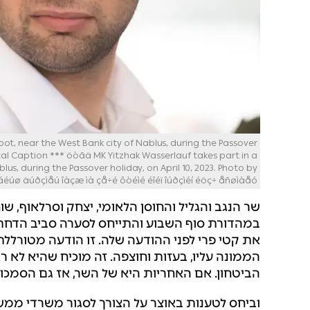
ot, near the West Bank city of Nablus, during the Passover
ocal Caption *** öòãä MK Yitzhak Wasserlauf takes part in a
us, during the Passover holiday, on April 10, 2023. Photo by
áéúø äúðçìåú îàçæ ìà çå÷é ôòéìé éîéï îúðçìéí éöç÷ åñøìàåó
שר הנגב והגליל והחוסן הלאומי, יצחק וסרלאוף, שו
במהדורת סוף השבוע והתייחס לסערה סביב הדחתה 
את קטי פרי לפני ההודעה שלה. זו הודעה מטורללת 
הממונה עליו, בעזות וחוצפה. זה מוכיח שהיא לא 
הביטחון. אם האחריות היא של השר, אז גם הסמכות 
וביחס לטענות באוצר על הצורך לסגור משרדי ממ