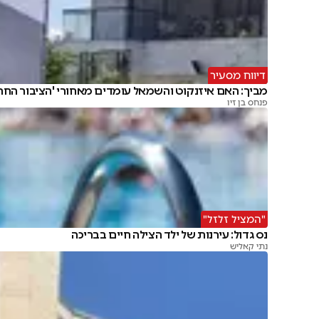
דיווח מסעיר
מביך: האם איזנקוט והשמאל עומדים מאחורי 'הציבור החרד
פנחס בן זיו
"המציל זלזל"
נס גדול: עירנות של ילד הצילה חיים בבריכה
נתי קאליש