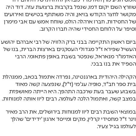
שוורץ השם יקום דמו, שנפל בקרבות ברצועת עזה. דוד היה
מקושר לחצר הקודש בויאן, והיה משתתף בטישים ואירועים
של החסידות. חברו ארהלה הולס, שוחח אמש עם אבי מימרן
וסיפר על הלוחם החסידי שהיה חברו הקרוב.
ביום ראשון התקיימה בבני ברק הלוויה של רבי אברהם יהושע
העשיל שפירא ז"ל מגדולי העסקנים בארצות הברית, בנו של
האדמו"ר מנאראל, שנפטר בשבת באופן פתאומי. הרבי
הספיד את בנו בבכי.
הקהילה היהודית בארגנטינה, נפרדה אתמול בכאב, ממנהלת
בית ספר חב"ד, סופיה עג'מי (ז"ל), שנפצעה קשה מאוד
בשבוע שעבר בעת שרכבה התהפך. היא הייתה מאושפזת
במצב קשה, ואתמול הלכה לעולמה. רבים ליוו אותה למנוחות.
במוצאי השבת רבים ליוו למנוחות בירושלים, את הרב מאיר
וינר ז"ל מחסידי קרלין, מקים ומייסד ארגון 'ידידים' שהלך
לעולמו בגיל צעיר.