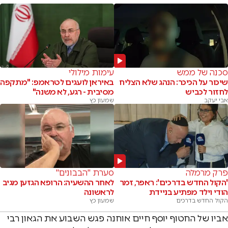
סכנה של ממש
עימות מילולי
שיכור על הכיכר: הנהג שלא הצליח
באיראן לועגים לטראמפ: "מתקפה
לחזור לכביש
מסיבית - רגע, לא משנה"
אבי יעקב
שמעון כץ
פרק מרמלה
סערת "הבבונים"
'הקול החדש בדרכים': ראפר, זמר
לאחר ההשעיה: הרופא הגזען מגיב
הודי וילד מפתיע בניידת
לראשונה
הקול החדש בדרכים
שמעון כץ
אביו של החטוף יוסף חיים אוחנה פגש השבוע את הגאון רבי