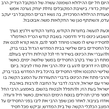
היום חל יום ההילולא השמונה עשרה של המקובל הצדיק הרב
יצחק כדורי. בישיבת המקובלים נחלת יצחק נערכה אמש
סעודת ההילולא המרכזית, בה נשא דברים המקובל רבי יעקב
עדס, והשתתף סגן שר החקלאות משה אבוטבול.
וכעת לנעשה בחצרות הקודש, בחצר הקודש ויז'ניץ, נערך
השבוע כינוס נדיר ודרמטי. בשבת קודש הכריז האדמו"ר
לחסידיו שיש לו משהו מיוחד לומר להם, והוא קורא לכנס את
כל החסידים ביום שלישי בבית המדרש הגדול בבני ברק,
ולהעברי את הכינוס בשידור חי לכל קהילות ויז'ניץ בעולם.
מתח רב שרר בקרב החסידים במשך שלושה ימים, כאשר
כולם היו דרוכים לרגע בו יגלה הרבי את סודו לציבור. ביום
שלישי התכנסו אלפי החסידים בהיכל בית המדרש בבני ברק,
והרבי פתח את הכינוס בדברי התעוררות על המצב הקשה בו
שרוי עם ישראל, והרבה לדבר על החובה להרבות באהבת
ישראל בעת הזו, ולהתפלל ולבטוח בהשם. באמצע, הרבי החל
לומר פרקי תהילים בנוסח הימים הנוראים, כאשר חיל ורעדה
אחזו בציבור. לאחר מכן שפך הרבי את ליבו בפני החסידים על
המצב הכלכלי הקשה של בית המדרש, וביקש מכל חסיד