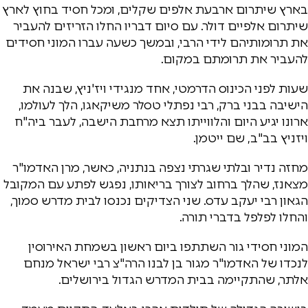
בארץ שיתרום ארבעת אלפים שקלים, ומכל חסיד בחוץ לארץ
שיתרום אלפיים דולר. עם סיום דבריו החלו הזריזים להעביר
את תרומותיהם לידי הרבי, ובמשך כשעה עברו המוני חסידים
להעביר את תרומתם במקום.
שעות לפני הכינוס הדרמטי, אחד מנגידי ויז'ניץ, שבנה את
הישיבה בבני ברק, רבי נפתלי טסלר משיקאגו, הלך לעולמו,
ארונו יגיע היום והלווייתו תצא מרחבת הישבה, לעבר ביה"ח
ויזניץ בב"ב, שם ייטמן.
מחזה נדיר ובלתי שגרתי נצפה בנתניה, כאשר, מרן האדמו"ר
מצאנז, שהלך ברחוב לצורך בריאותו, נפגש לפתע עם המקובל
הגאון רבי יעקב עדס. שני הצדיקים נכנסו לבית מדרש סמוך,
והחלו לפלפל בדברי תורה.
המוני חסידי גור השתתפו ביום ראשון בשמחת האירוסין
לנכדו של האדמו"ר מגור בן לבנו הרה"צ רבי ישראל מנחם
אלתר, שהתקיימה בבית המדרש הגדול בירושלים.