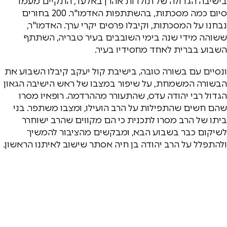
בישיבה הגדולה של תולדות אהרן באלעד, התקיים מעמד
סיום כמה מסכתות, בהשתתפות האדמו"ר. 200 בחורים
נבחנו על המסכתות, וקיבלו פרסים יקרי ערך. האדמו"ר,
ששוהה מידי שנה בימי השובבים בעיר טבריה, השתתף
השבוע בברית לאחד מחסידיו בעיר.
ונסיים עם בשורה טובה, בישיבת קול יעקב קיבלו השבוע את
הבשורה המשמחת, על שיפור במצבו של ראש הישיבה הגאון
הגדול רבי יהודה עדס, שהתעורר מההרדמה. רופאיו מסרו
שהם חשים שהתפילות על הרב הועילו, ומצבו משתפר. בני
ביתו של הרב מסרו לתכנית כי הם מקווים שהרב ישוחרר
לשיקום כבר בשבוע הבא, ומבקשים מהציבור להמשיך
ולהתפלל על הרב יהודה בן חיה אסתר שישוב לאיתנו הראשון.