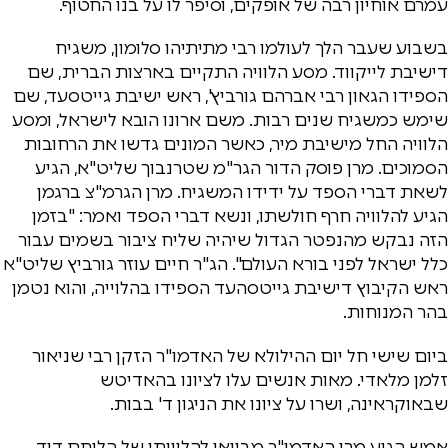
עמרם אוחיון רבה של אופקים, וסיפר לו על בנו החטוף.
בשבוע שעבר הלך לעולמו רבי מתיתיהו סלומון, משגיח
דישיבת לייקווד. מסע הלוויה התקיים בארצות הברית, שם
הספידו הגאון רבי אברהם גורביץ', ראש ישיבת גייטסעד, שם
שימש כמשגיח שנים רבות. משם ארונו הובא לישראל, ומסע
הלוויה החל מישיבת מיר, כאשר המונים גדשו את הרחובות
הסמוכים. מרן פוסק הדור הגר"מ שטרנבוך שליט"א, הגיע
לשאת דברי הספד על ידידו המשגיח. מרן הגרמ"צ ברגמן
הגיע להלוויה חרף חולשתו, ונשא דברי הספד ואמר: "בזמן
הזה נבקש מהנפטר הגדול שיהיה שליח ציבור בשמים עבור
כלל ישראל לפני בורא העולם". הג"ר חיים עוזר גורביץ שליט"א
ראש הקיבוץ דישיבת גייטסהעד הספידו בהלוייה, והוא נטמן
בהר המנוחות.
ביום שישי חל יום ההילולא של האדמו"ר הזקן רבי שניאור
זלמן מלאדי. מאות אנשים עלו לציונו בהאדיטש
שבאוקראינה, ושרו על ציונו את הניגון ד' בבות.
אמש הגיע מרן האדמו"ר מבויאן להלוויתו של הלוחם דוד