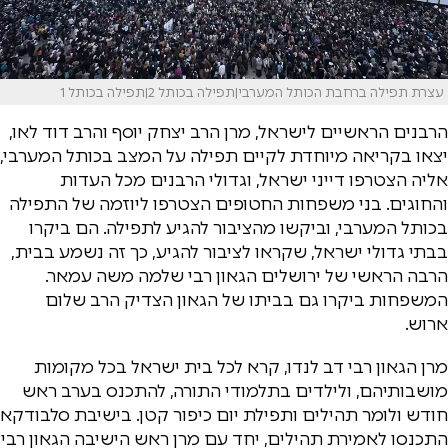
עצרת תפילה ברחבת הכותל המערבי|תפילה בכותל 2|תפילה בכותל 1
הרבנים הראשיים לישראל, מרן הרב יצחק יוסף והרב דוד לאו,
יצאו בקריאה מיוחדת לקיים תפילה על המצב בכותל המערבי,
אליה הצטרפו דייני ישראל, וגדולי הרבנים מכל העדות
והחוגים. בני משפחות החטופים הצטרפו ליוזמה של התפילה
בכותל המערבי, וביקשו מהציבור להגיע לתפילה. הם ביקרו
בבתי גדולי ישראל, שקראו לציבור להגיע, כך זה נשמע בבית,
הרבה הראשי של ירושלים הגאון רבי שלמה משה עמאר.
המשפחות ביקרו גם בביתו של הגאון הצדיק הרב שלום
ארוש.
מרן הגאון רבי דב לנדו, קרא לכל בית ישראל בכל מקומות
מושבותיהם, ולילדים בתלמודי התורה, להתכנס בערב ראש
חודש ולומר תהילים ותפילת יום כיפור קטן. בישיבת סלבודקא
התכנסו לאמירת תהילים, יחד עם מרן ראש הישיבה הגאון רבי