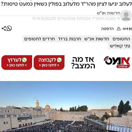
לעלוב יגיעו לציון מהר"ד מלעלוב בפולין כשאין כמעט טיסות?
חדשות אנ"ש
א' בשבט תשפ"ד, 11/01/24 13:56
עודכן: 10/02/25 15:16
א+
א-
הדפסה
החטופים
חדשות אנ"ש
חרבות ברזל
חרדים לחטופים
נתי קאליש