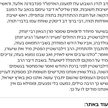
דב לנדו. השבוע עלו למעונו, האדמו"ר מנדבורנה אלעד, וראשי
ישיבות חשובות, ומרן שליט"א דיבר עימם בכאב על המצב
הקשה ועל חובת ההתחזקות בתורה ובתפילה. ראש ישיבת
אורחות תורה, רבי ברוך דב דיסקין, שוחח עמו בדברי תורה.
בשיעור מיוחד לרופאים שמסר מרן הגאון רבי יצחק
זילברשטיין, בבית החולים 'מעייני הישועה' הגיע יונתן
גולדברג, אביו של הירש המוחזק בשבי החמאס בעזה,
להתברך ולהתחזק. הרב זילברשטיין הפסיק מיד את שיעורו,
ואמר: "כולנו ערבים איש לאחיו, ואב שבנו נמצא בעזה, צריכים
מיד על המקום להתפלל לישועתו". בשבת דיבר הרב
זילברשטיין לפני ברכת החודש ואמר שהמחסור בגשמים
השנה, בגלל שאין אנחנו מקדישים תשומת-לב מספקת לעניין
הנסים העצומים שהשם יתברך עושה אתנו כאן בארץ ישראל,
שיש כך הרבה טילים, כמעט בלי נפגעים, וממילא גם אין
אנחנו מודים לו על כך.
עוד באתר: