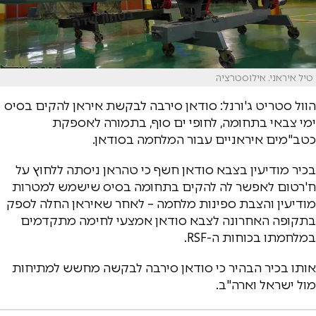
טיל איראני. אילוסטרציה
הוול סטריט ג'ורנל: סודאן סירבה לבקשת איראן להקים בסיס
ימי צבאי בתחומה, לחופי ים סוף, בתמורה לאספקת
כטב"מים איראניים עבור המלחמה בסודאן.
בכיר מודיעין בצבא סודאן חשף כי טהראן ניסתה ללחוץ על
ח'רטום לאפשר לה להקים בתחומה בסיס שישמש למטרות
מודיעין והצבת ספינות מלחמה – לאחר שאיראן החלה לספק
בתקופה האחרונה לצבא סודאן אמצעי לחימה מתקדמים
במלחמתו בכוחות ה-RSF.
אותו בכיר הבהיר כי סודאן סירבה לבקשה מחשש למתיחות
מול ישראל וארה"ב.