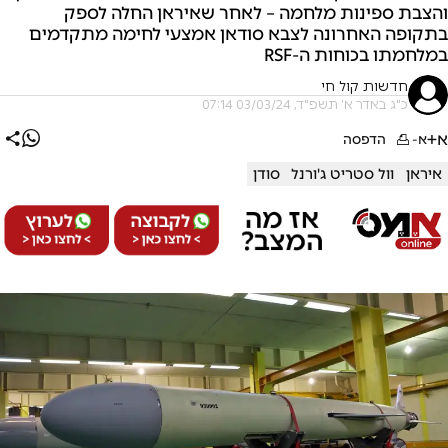
והצבת ספינות מלחמה – לאחר שאיראן החלה לספק
בתקופה האחרונה לצבא סודאן אמצעי לחימה מתקדמים
במלחמתו בכוחות ה-RSF
חדשות קול חי
כ"ג באדר א׳ תשפ"ד, 03/03/24 07:14
א+
א-
הדפסה
איראן
וול סטריט ג'ורנל
סודן