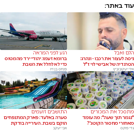
עוד באתר:
הלם ואבל
רגע לפני המראה
ניסה לעצור את רכבו - ונהרג:
ברומא זעמו: יהודי ירד מהמטוס
הטרגדיה של אבישי לוי ז"ל
כדי לא לחלל את השבת
אלי יעקובוביץ
פנחס בן זיו
מתסכל את המכורים
התושבים זועמים
"נגמר תוך שעה": מה עומד
סערה באלעד: פארק המתנפחים
מאחורי מחסור הקוטג'?
הוקם בשבת. העירייה בודקת
גדי פוקס
אבי יעקב