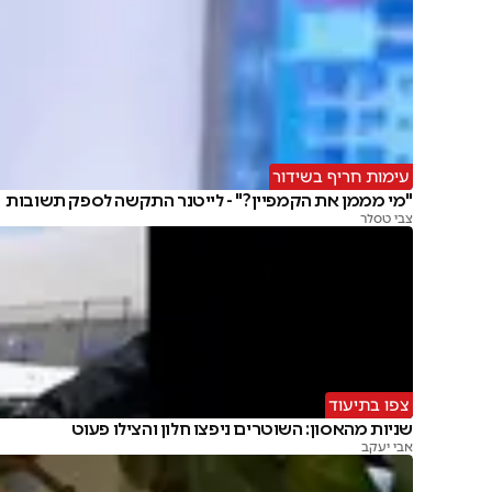
עימות חריף בשידור
"מי מממן את הקמפיין?" - לייטנר התקשה לספק תשובות
צבי טסלר
צפו בתיעוד
שניות מהאסון: השוטרים ניפצו חלון והצילו פעוט
אבי יעקב