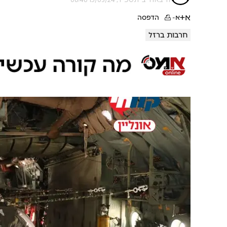
א+
א-
הדפסה
חרבות ברזל