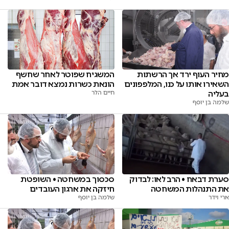
מחיר העוף ירד אך הרשתות
המשגיח שפוטר לאחר שחשף
השאירו אותו על כנו, המלפפונים
הונאת כשרות נמצא דובר אמת
בעליה
חיים הלר
שלמה בן יוסף
סערת דבאח • הרב לאו: לבדוק
סכסוך במשחטה • השופטת
את התנהלות המשחטה
חיזקה את ארגון העובדים
ארי וידר
שלמה בן יוסף