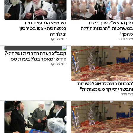
מרן הראש"ל ערך ביקור
כשנשיא המועצת סייר
במשחטות: "הרבנות חוללה
במשחטה • צפו בסירטון
מהפך"
ובגלרייה
איתי גדסי
יוסי צלניקר
קמב''צ העדה החרדית נשלח ל-7
חודשי מאסר בגלל בעיות מס
יוסי צלניקר
'הרבנות רוצה לדאוג למשרות
והבשר יתייקר משמעותית"
ארי וידר