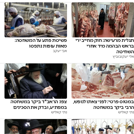
פשיטת פתע על המשחטה:
תגלית מרעישה: חוק מחייב ירי
מאות עופות נתפסו
בראש הבהמה מיד אחרי
אבי יעקב
השחיטה
אלי יעקובוביץ
במטוס פרטי: לפני צאתו לנופש,
צפו: הראב"ד ביקר במשחטה
הרבי ביקר במשחטה
במפתיע, ובדק את הסכינים
נתי קאליש
נתי קאליש