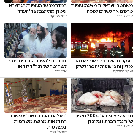
משחטה ישראלית מציגה: עופות
המלחמה על העופות: הגרש''א
טרפים אך כשרים לפסח
שטרן מתייצב לצד 'העדה'
ישראל פריי
יוסי צלניקר
בעקבות השריפה באור יהודה:
בכיר רבני 'העדה החרדית' חבר
מיליון וחצי עופות יחסרו לשוק
לשחיטה של הגר''ד לנדאו
יעקב גרודקה
ארי וידר
"נא להתנהג בהתאם" • משרד
תביעה ייצוגית ע"ס 200 מיליון
החקלאות מרשת משחטות
ש"ח נגד חברת זוגלובק
במצלמות
ישראל פריי
ישראל פריי