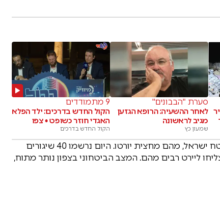
סערת "הבבונים"
9 מתמודדים
ר
לאחר ההשעיה: הרופא הגזען
הקול החדש בדרכים: ילד הפלא
מגיב לראשונה
האגדי חוזר כשופט • צפו
שמעון כץ
הקול החדש בדרכים
אתמול (ראשון) נרשמו 250 שיגורים מלבנון לעבר שטח ישראל, מהם מחצית יורטו. היום נרשמו 40 שיגורים
יחו ליירט רבים מהם. המצב הביטחוני בצפון נותר מתוח,