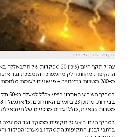
תקיפה בלבנון | צילומסך
צה"ל תקף היום (שני) 20 מפקדות ש
התקיפות מהוות חלק מהמערכה הנמשכת נגד ארגון
מ-280 מטרות בדאחייה – פי שניים לעומת מלחמת לבנון השנייה, אז הותקפו 140 מטרות בלבד.
במהלך ה
מטרות צבאיות, כולל יעדים מרכזיים של חיזבאללה 
ברחבי לבנון. התקיפות התמקדו במערכי הפיקוד ו
והאסטרטגית.