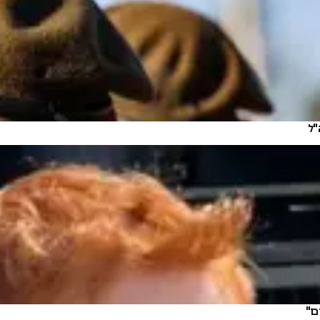
"ל
ם"