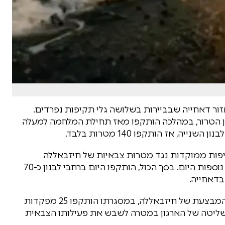
ל חיזבאללה באזור דאחייה שבביירות בשלושה גלי תקיפות נפרדים.
 הטרור, במהלכה הותקפו מאז תחילת המלחמה למעלה
שבוע האחרון ביצע צה"ל למעלה מ-50 תקיפות ממוקדות נגד מטרות צבאיות של חיזבאללה
בביירות, מתוכן 23 ביומיים האחרונים: 15 אתמול ו-8 נוספות היום. בסך הכול, הותקפו היום ברחבי לבנון כ-70
בדאחייה.
במהלך היום בוצע גל תקיפות ממוקד נגד המועצה המבצעת של חיזבאללה, במסגרתו הותקפו 25 מפקדות
השליטה של הארגון במטרה לשבש את פעילותו הצבאית