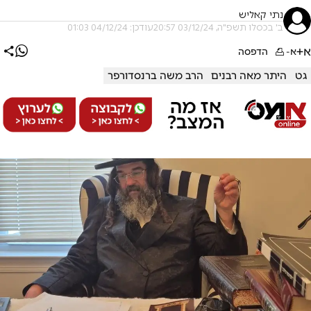
נתי קאליש
ב' בכסלו תשפ"ה, 03/12/24 20:57
עודכן: 04/12/24 01:03
א+
א-
הדפסה
גט
היתר מאה רבנים
הרב משה ברנסדורפר