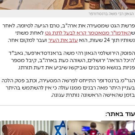
הגאון רבי משה ברנסדורפר
פרשת הגט שמסעירה את ארה"ב, טרם הגיעה לסיומה. לאחר
ש
האדמו"ר מסאטמר קרא לבעל לתת גט
לאחת משתי
נשותיו תוך 24 שעות, הוא
עזב את העיר
ועבר למקום אחר.
הפוסק הירושלמי הגאון רהי משה בראנדסדארפער, גאב"ד
'היכל הוראה' ירושלים, השוהה כעת בארה"ב, קיבל מספר
פניות בנושא מרבנים שביקשו שיביע את דעת תורתו.
הגר"מ ברנסדופר התייחס לפרשה המסעירה, וכתב פסק הלכה
בעניין היתר מאה רבנים ממנו עולה כי אין להשתמש בהיתר
בזמן שהאישה הראשונה נותרת עגונה.
עוד באתר: