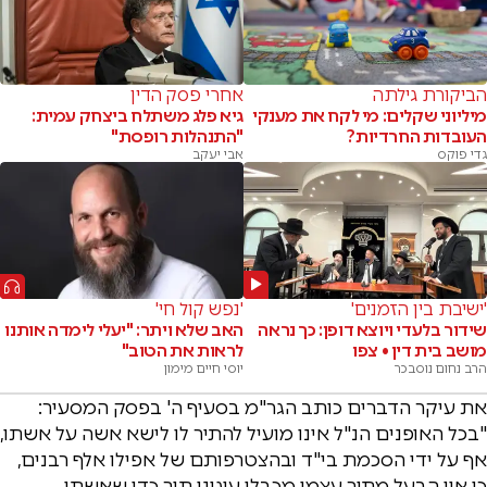
הביקורת גילתה
אחרי פסק הדין
מיליוני שקלים: מי לקח את מענקי
גיא פלג משתלח ביצחק עמית:
העובדות החרדיות?
"התנהלות רופסת"
גדי פוקס
אבי יעקב
'ישיבת בין הזמנים'
'נפש קול חי'
שידור בלעדי ויוצא דופן: כך נראה
האב שלא ויתר: "יעלי לימדה אותנו
מושב בית דין • צפו
לראות את הטוב"
הרב נחום נוסבכר
יוסי חיים מימון
את עיקר הדברים כותב הגר"מ בסעיף ה' בפסק המסעיר:
"בכל האופנים הנ"ל אינו מועיל להתיר לו לישא אשה על אשתו,
אף על ידי הסכמת בי"ד ובהצטרפותם של אפילו אלף רבנים,
כי אין הבעל מתיר עצמו מכבלי עיגונו תוך כדי שאשתו