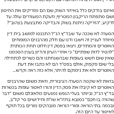
ואינם בודקים כלל באיזור השוק שם הם מזריקים את החיסון
ושם מתפתח הריקבון המטריף, וזעקת המעוררים עולה עד
לרקיע, ״הזריקה ניתנת בשוק והבדיקה מתבצעת בצהוב״?
הסערה לא שככה עד שבד״ץ הנ״ל התכנסו למושב בית דין
מיוחד לעניין זה וישבו ודנו עם חלק מהרבנים המומחים
האוסרים והמתירים, ויצאו בפסק דין חלוט תחת הכותרת
״להסיר לזות שפתיים״ כי אחרי העיון והדיון בענין הסכמנו
שאין שום חשש בעופות שבהשגחתנו והם כשרים לכתחילה
בלי שום פקפוק, אולם בפס״ד הם לא כתבו את דעת
האוסרים ולא את נימוקם להיתר, אלא כזה ראה וקדש…
בזאת לא שקטה הסערה הציבורית, וזאת משום שהרבנים
האוסרים לא קיבלו את פסק הדין והורו לאסור עופות בכשרות
בד״ץ הנ״ל, וביותר בעלי הנפש נמנעים מלאוכלם משום ״דבר
שהורה בו חכם״ כמובא בחזו״א שו״ת וחידושים סי׳ קל״ב,
ובכמה בתי הוראה ומורי הוראה מובהקים מורים בכל תוקף
לאיסור עד היום הזה.