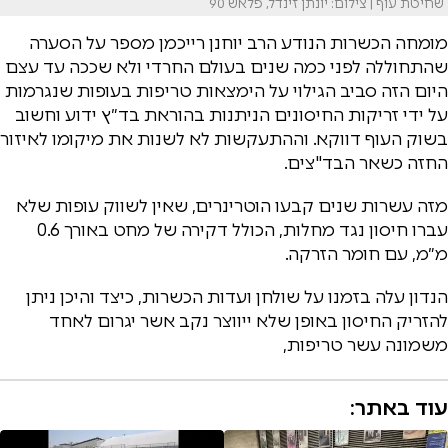
שחיטת עוף | צילום: יונתן זינדל, פלאש 90
מומחה הכשרות הנודע הרב יוחנן רייכמן מספר על הסערה
שהתחוללה לפני כמה שנים בעולם החרדי ולא שככה עד עצם
היום הזה סביב הגילוי על הימצאות טריפות בעופות שנגרמות
על ידי זריקות החיסונים הניתנות בהוראת בד״ץ ידוע וחשוב
בשוק העוף דווקא. וההתעקשות לא לשנות את מיקומו לאיזור
החזה כשאר הבד"צים.
מזה עשרות שנים קבעו הוטרינרים, שאין לשווק עופות שלא
עברו חיסון נגד מחלות, הכולל דקירה של מחט באורך 0.6
מ״מ, עם חומר הזרקה.
הנדון עלה בזמנו על שולחן ועדות הכשרות, כיצד והיכן ניתן
להזריק החיסון באופן שלא ייווצר נקב אשר יגרום לאחד
משמונה עשר טריפות,
עוד באתר: