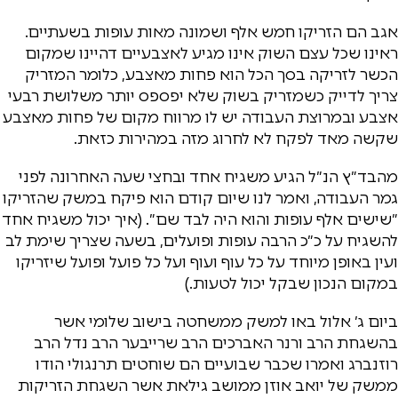
אגב הם הזריקו חמש אלף ושמונה מאות עופות בשעתיים.
ראינו שכל עצם השוק אינו מגיע לאצבעיים דהיינו שמקום
הכשר לזריקה בסך הכל הוא פחות מאצבע, כלומר המזריק
צריך לדייק כשמזריק בשוק שלא יפספס יותר משלושת רבעי
אצבע ובמרוצת העבודה יש לו מרווח מקום של פחות מאצבע
שקשה מאד לפקח לא לחרוג מזה במהירות כזאת.
מהבד״ץ הנ״ל הגיע משגיח אחד ובחצי שעה האחרונה לפני
גמר העבודה, ואמר לנו שיום קודם הוא פיקח במשק שהזריקו
״שישים אלף עופות והוא היה לבד שם״. (איך יכול משגיח אחד
להשגיח על כ״כ הרבה עופות ופועלים, בשעה שצריך שימת לב
ועין באופן מיוחד על כל עוף ועוף ועל כל פועל ופועל שיזריקו
במקום הנכון שבקל יכול לטעות.)
ביום ג׳ אלול באו למשק ממשחטה בישוב שלומי אשר
בהשגחת הרב ורנר האברכים הרב שרייבער הרב נדל הרב
רוזנברג ואמרו שכבר שבועיים הם שוחטים תרנגולי הודו
ממשק של יואב אוזן ממושב גילאת אשר השגחת הזריקות