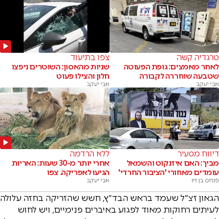
טרגדיה קשה
צפו בתיעוד
לאחר מאמצים: גופת הפעוטה
שניות מהאסון: השוטרים ניפצו
שטבעה שוחררה לקבורה
חלון והצילו פעוט
אבי יעקב
אבי יעקב
דיווח מסעיר
ללא הרדמה
מביך: האם איזנקוט והשמאל
אחרי יותר מ-30 שעות: האריות
עומדים מאחורי 'הציבור החרדי'
הגיעו לאפריקה. צפו
פנחס בן זיו
אבי יעקב
הגאון זצ״ל שעמד בראש הבד״ץ, חשש שהזריקה בחזה עלולה
לעיתים רחוקות מאוד לפגוע באיברים פנימיים, ויש לחוש