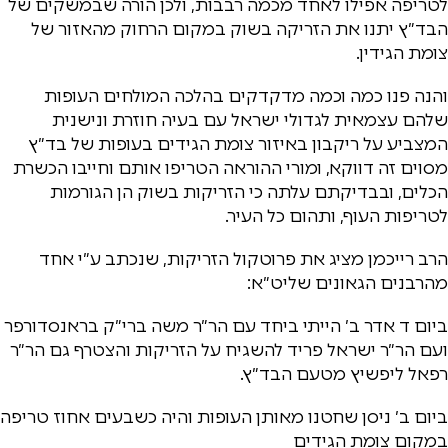
לטריפה אפילו לאחד מכמה רבבות, ולכן הורה שבמשקים של
הבד״ץ יתנו את הזריקה בשוק במקום הרחוק מהאזור של
צומת הגידין.
והנה פנו כמה וכמה מדקדקים בהלכה המולחים העופות
שלהם עצמאית לגדולי ישראל עם בעיה חוזרת ונישנית
המצביע על ריקבון באיזור צומת הגידים בעופות של בד״ץ
מסוים זה דווקא, ומורי ההוראה הטריפו אותם וחייבו הכשרת
הכלים, ובבדיקתם עלתה כי הזריקות בשוק הן הגורמות
לטריפות העוף, ותהום כל העיר.
הרב רייכמן מציג את פרוטקול הזריקות, שנכתב ע״י אחד
מהרבנים הגאונים שליט״א:
ביום ד אדר ב׳ הייתי ביחד עם הר״ר משה ברי״ק בראנסדורפר
ועם הר״ר ישראל פריד להשגיח על הזריקות והצטרף גם הר״ר
רפאל ליפשיץ מטעם הבד״ץ.
ביום ב׳ ניסן שחטנו מאותן העופות והיה כשבעים אחוז טריפה
במקום צומת הגידים