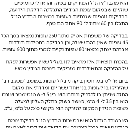
הוא מהבד״ץ הנ״ל המזריקים בשוק, והראו לי כחמישים
שוקיים שבמקום צומת הגידים התגלתה הדלקת הידועה,
בבדיקות נוספות שגרתיות בעופות בכשרות הבד״ץ הנ״ל
התגלו בין 60 אחוז ל־ 90 אחוז הם טרף.
בבדיקה של משפחת אטיק מתוך 250 עופות נמצאו בסך הכל
45 עופות שאין בהם שאלה, וכן בבדיקה בחסידות תולדות
אברהם יצחק נמצאו 80 עופות נקיים לגמרי מתוך 600 עופות.
בהכרח תוצאות אלו מראים לנו בעליל שאין אפשרות לפקח
על ההזרקה והתאילנדים מזריקים בצומת הגידין ממש.
ביום א׳ י״ט במרחשון ביקרתי בלול עופות במושב ״משגב דב״
שהזריקו בו לעופות בני אחד עשר יום ומדדתי את מקום
החזה שניתן בו להזריק ורוחבו הוא בין 5 ל- 6 סנטימטר ואורכו
הוא בין 3.5 ל- 4 ס״מ, כאשר בשוק בחלק העליון למעלה
מצומת הגידין המקום להזרקה הוא בקושי ס״מ על ס״מ, ע״כ.
האבסורד הגדול הוא שבכשרות הבד״ץ הנ״ל בדיקת צומת
הגידין נעשית ברגל הצהובה עם הקשקשים קרוב לאצבעות,