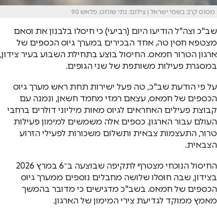
מטוס קרב בשמי ישראל | צילום: נתי שוחט, פלאש 90
שב"כ וצה"ל הודיעו היום (רביעי) כי חיסלו בלבנון את וסאם
מצטפא חסין טה, אחד הבכירים במערך גיוס הכספים של
ארגון הטרור חמאס. החיסול בוצע בתחילת השבוע בעיר צידון,
במסגרת פעילות משותפת של שני הגופים.
על פי הודעת שב"כ, טה פעל ישירות תחת ראש מערך גיוס
הכספים של חמאס, עצאם רמזי מחמד חשאן, ונמנה עם
קבוצת פעילים האחראים לגיוס מאות מיליוני דולרים ברחבי
העולם עבור הארגון. כספים אלה משמשים למימון פעילות
טרור, התעצמות צבאית ותשלום משכורות לפעילי הזרוע
הצבאית.
החיסול הנוכחי מצטרף לתקיפה שבוצעה ב־6 במרץ 2026
בצידון, שבה חוסלו שלושה מחבלים נוספים ממערך גיוס
הכספים של חמאס. בשב"כ מדגישים כי מדובר בהמשך
מאמץ ממוקד לגדיעת צירי המימון של הארגון.