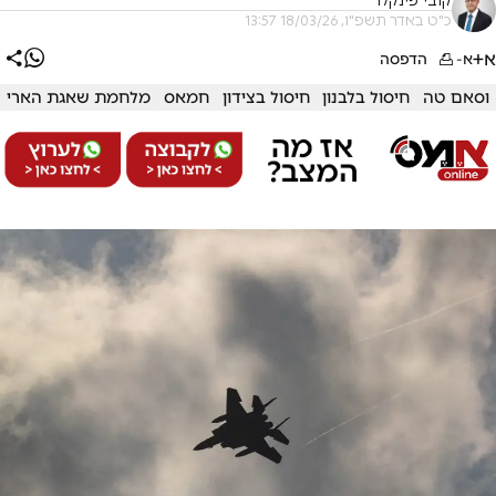
קובי פינקלר
כ"ט באדר תשפ"ו, 18/03/26 13:57
א+
א-
הדפסה
וסאם טה
חיסול בלבנון
חיסול בצידון
חמאס
מלחמת שאגת הארי