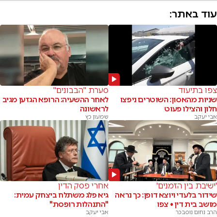
עוד באתר:
צפו בתיעוד
סערת "הבבונים"
שניות מהאסון: השוטרים ניפצו
לאחר ההשעיה: הרופא הגזען מגיב
חלון והצילו פעוט
לראשונה
אבי יעקב
שמעון כץ
'ישיבת בין הזמנים'
אחרי פסק הדין
שידור בלעדי ויוצא דופן: כך נראה
גיא פלג משתלח ביצחק עמית:
מושב בית דין • צפו
"התנהלות רופסת"
הרב נחום נוסבכר
אבי יעקב