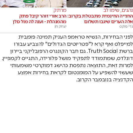
נהגים, שימו לב
מרתק
החנייה החינמית מתבטלת בקרוב:
הרב אורי זוהר קיבל פתק
אלה הערים שיגבו תשלום
מהמנהלת - וענה לה מול כולן
גדי פוקס
יצחק חן
לפני הבחירות, הנשיא טראמפ העניק תמיכה פומבית
למייפלס ואף קרא ל"פטריוטים הגדולים" להצביע עבורו
ברשת Truth Social. גם חבר הקונגרס הרפובליקני ביירון
דונלדס, שמתמודד לתפקיד מושל פלורידה, התגייס לקמפיין.
למרות זאת, התוצאה נתפסת כהישג דמוקרטי משמעותי
שעשוי להשפיע על המומנטום לקראת בחירות אמצע
הקדנציה בנובמבר הקרוב.