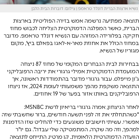
נשיא ארצות הברית דונלד טראמפ | צילום: דוברות הבית הלבן
תוצאה מפתיעה נרשמה אמש בזירה הפוליטית בארצות
הברית, כאשר המפלגה הדמוקרטית הצליחה לכבוש מחוז
חקיקה בפלורידה המזוהה עם הנשיא דונלד טראמפ. מדובר
במחוז הכולל את אחוזת מאר-א-לאגו בפאלם ביץ', מקום
מגוריו של הנשיא.
בבחירות לבית הנבחרים המקומי של מחוז 87 ניצחה
המועמדת הדמוקרטית אמילי גרגורי את יריבה הרפובליקני
ג'ון מייפלס. עבור גרגורי מדובר בהתמודדות ראשונה, אך
התוצאה משקפת מהפך משמעותי לעומת 2024, אז ניצחו
הרפובליקנים באותו אזור בפער של 19 אחוזים.
לאחר הניצחון, אמרה גרגורי בריאיון לרשת MSNBC:
"כשהתחלתי את זה לפני תשעה חודשים, ברור שחשבתי שזה
אפשרי. עשיתי חישובים משוגעים כדי להחליט שזו הזדמנות
למהפך, וזה מה שקרה. המתמטיקה שלי עבדה". גם יו"ר
הוועדה הדמוקרטית הלאומית, קן מרטין, התייחס לתוצאה