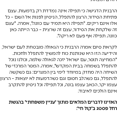
הרבנית הדגישה כי תפילה אינה נמדדת רק בדמעות. עצם
פתיחת הסידור, הרצון להתפלל, הניסיון לפנות אל השם – כל
אלו אינם ריקים. "תפילה היא תמיד עם כוונה", אמרה. "עצם
זה שלקחת את הסידור, עצם זה שרצית – כבר הייתה כאן
כוונה. תפילה אף פעם לא ריקה".
לקראת סיום אמרה הרבנית כי הגאולה מובטחת לעם ישראל,
והידיעה הזו היא שנותנת כוח להמשיך להתפלל ולחכות.
"המחיצה תוסר, עם ישראל יזכה לגאולה שלמה, וכולנו נוכל
להתפלל בשמחה בבית המקדש", אמרה. המסר המרכזי של
השיחה היה מחזק במיוחד לימי בין המצרים: גם כשקשה
להתפלל, גם כשהלב חסום וגם כשהדמעות לא יוצאות – הרצון
עצמו יקר, הכאב עצמו בונה, וכל תפילה וכל ניסיון להתקרב
אינם הולכים לאיבוד.
האזינו לדברים המלאים מתוך 'עניין משפחתי' בהגשת
רחל פסטג ב'קול חי':