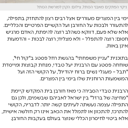
ניקוי הפתקים מאבני הכותל, צילום: הקרן למורשת הכותל
ימי בין המצרים מעוררים אצל רבים רצון להתחזק בתפילה,
להתעורר ולבכות על החורבן ועל הקשיים הפרטיים והכלליים.
אלא שלא פעם, דווקא כשהלב רוצה להיפתח, האדם מרגיש
חסום: רוצה להתפלל – ולא מצליח; רוצה לבכות – והדמעות
אינן באות.
בתוכנית "עניין משפחתי" בהגשת רחל פסטג ב"קול חי",
שוחחה פסטג עם הרבנית יעל טבדי, מנחת קבוצות ומייסדת
"תבל – מעגלי נשים ברוח יהודית", על הקושי הזה ועל
המשמעות הרוחנית שלו בימי בין המצרים.
הרבנית טבדי הסבירה כי מאז חורבן בית המקדש קיימת
"מחיצה של ברזל" בין ישראל לאביהם שבשמים, ולכן גם
התפילה עצמה נעשתה לעיתים קשה יותר. לדבריה, הקושי
להתרכז, להתכוון או לתמלל את הכאב אינו רק חולשה אישית,
אלא ביטוי לחיסרון הכללי שנוצר בעולם בעקבות החורבן.