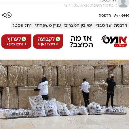
רחל פסטג
כ' בתמוז תשפ"ו, 05/07/26 13:44
א+
א-
הדפסה
הרבנית יעל טבדי
ימי בין המצרים
עניין משפחתי
רחל פסטג