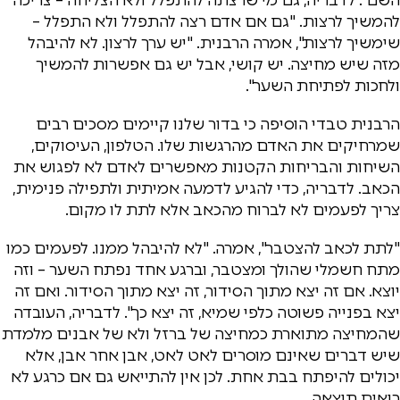
להמשיך לרצות. "גם אם אדם רצה להתפלל ולא התפלל –
שימשיך לרצות", אמרה הרבנית. "יש ערך לרצון. לא להיבהל
מזה שיש מחיצה. יש קושי, אבל יש גם אפשרות להמשיך
ולחכות לפתיחת השער".
הרבנית טבדי הוסיפה כי בדור שלנו קיימים מסכים רבים
שמרחיקים את האדם מהרגשות שלו. הטלפון, העיסוקים,
השיחות והבריחות הקטנות מאפשרים לאדם לא לפגוש את
הכאב. לדבריה, כדי להגיע לדמעה אמיתית ולתפילה פנימית,
צריך לפעמים לא לברוח מהכאב אלא לתת לו מקום.
"לתת לכאב להצטבר", אמרה. "לא להיבהל ממנו. לפעמים כמו
מתח חשמלי שהולך ומצטבר, וברגע אחד נפתח השער – וזה
יוצא. אם זה יצא מתוך הסידור, זה יצא מתוך הסידור. ואם זה
יצא בפנייה פשוטה כלפי שמיא, זה יצא כך". לדבריה, העובדה
שהמחיצה מתוארת כמחיצה של ברזל ולא של אבנים מלמדת
שיש דברים שאינם מוסרים לאט לאט, אבן אחר אבן, אלא
יכולים להיפתח בבת אחת. לכן אין להתייאש גם אם כרגע לא
רואים תוצאה.