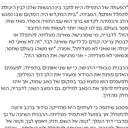
"הפעולה של התפילה היא לחבר בין הרגשות שלנו לבין היכולת
לתמלל אותם", הסבירה. "בית המקדש היה המקום שבו נפגש
הלב והכמיהה לקדוש ברוך הוא עם התורה והסדר. מאז שזה
חסר בעולם, גם לנו קשה יותר לעשות את החיבור
הזה". לדבריה, מי שמרגישה שאינה מצליחה להתפלל או
לבכות צריכה קודם כל לדעת שאינה לבד. "זה לא שאני לא
יכולה או שאני לא מצליחה", אמרה. "יש משהו בעולם שחסר,
וכשאני לא מצליחה – אני מרגישה את החוסר הזה".
הרבנית טבאדי הדגישה כי יש שני אופנים בתפילה: לפעמים
האדם פותח את הסידור ומעורר את הלב דרך המילים;
ולפעמים הוא נמצא כבר במקום של כאב עמוק, אך אינו
מצליח להפוך את הכאב למילים. גם המצב השני, לדבריה, הוא
חלק מהדרך.
פסטג שיתפה כי לעיתים היא מחזיקה סידור ברכב ורוצה
להתפלל, אך בפועל לא תמיד מצליחה. הרבנית השיבה על כך
מדברי דוד המלך: "קווה אל השם, חזק ויאמץ לבך, וקווה אל
השם". לדבריה, גם מי שרצתה להתפלל ולא הצליחה – צריכה