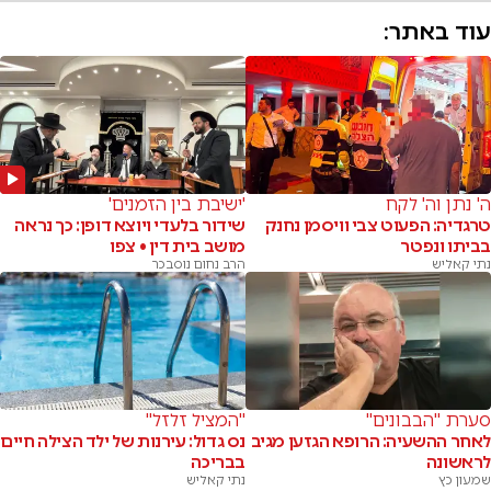
עוד באתר:
ה' נתן וה' לקח
'ישיבת בין הזמנים'
טרגדיה: הפעוט צבי וויסמן נחנק
שידור בלעדי ויוצא דופן: כך נראה
בביתו ונפטר
מושב בית דין • צפו
נתי קאליש
הרב נחום נוסבכר
סערת "הבבונים"
"המציל זלזל"
לאחר ההשעיה: הרופא הגזען מגיב
נס גדול: עירנות של ילד הצילה חיים
לראשונה
בבריכה
שמעון כץ
נתי קאליש