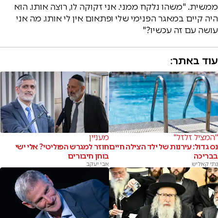
ממשית. "משהו נלקח ממני. אני זקוקה לו, רוצה אותו. הוא
היה קיים במאגר הפנימי שלי ופתאום אין לי אותו. מה אני
עושה עם זה עכשיו?"
עוד באתר:
"המציל זלזל"
מעניין
נס גדול: עירנות של ילד הצילה חיים
חוזר למגרש הפוליטי? אלי ישי
בבריכה
בוחן חיבורים
נתי קאליש
אבי יעקב