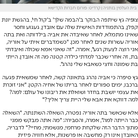
בית העלמין בנתניה | קרדיט: פורום חברות הקדישא
צופיה גץ שיתפה הבוקר ב'הבמה שלך' ב'קול חי', בהגשת יונת
קפלן, בהתמודדות האישית שלה עם אובדן, געגוע וחסר
שאינו מתמלא, לאחר שאיבדה את אביה בילדותה ואת בתה
אוריה עשרות שנים לאחר מכן. "כשמדברים איתי על אוריה,
אני רוצה לצעוק רגע", אמרה. "זה שאני אמא שכולה ואיבדתי
בת, זה אחרי שכבר למדתי כילדה קטנה מה זה אובדן. הייתי
בת שמונה וחצי כשאבא שלי נהרג".
גץ סיפרה כי אביה נהרג בתאונה קשה, לאחר שמשאית פגעה
ברכבו, ימים ספורים לאחר בריתו של אחיה הקטן. "אני זוכרת
את עצמי יושבת בחדר ושואלת את ריבונו של עולם: למה?
למה דווקא את אבא שלי היית צריך אליך?"
אלא שכאשר בתה אוריה נפטרה, השאלה השתנתה. "השאלה
כבר הייתה למה", אמרה, והסבירה: "מה אתה מבקש ממני
מתוך הדבר הזה שלקחת מרחמי, מנשמתי, מחיי?" לדבריה,
האובדן אינו רק מחשבה או פרשנות, אלא חוויה פיזית