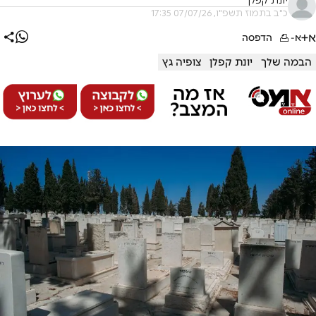
יונת קפלן
כ"ב בתמוז תשפ"ו, 07/07/26 17:35
א+
א-
הדפסה
הבמה שלך
יונת קפלן
צופיה גץ