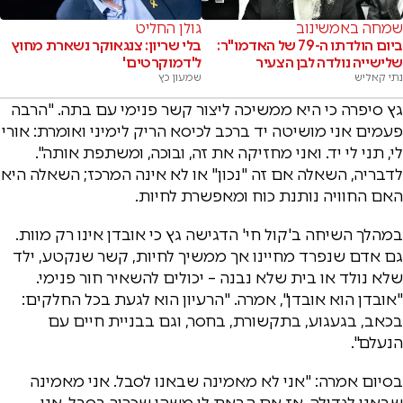
שמחה באמשינוב
גולן החליט
ביום הולדתו ה-79 של האדמו"ר:
בלי שריון: צנגאוקר נשארת מחוץ
שלישייה נולדה לבן הצעיר
ל'דמוקרטים'
נתי קאליש
שמעון כץ
גץ סיפרה כי היא ממשיכה ליצור קשר פנימי עם בתה. "הרבה
פעמים אני מושיטה יד ברכב לכיסא הריק לימיני ואומרת: אורי
לי, תני לי יד. ואני מחזיקה את זה, ובוכה, ומשתפת אותה".
לדבריה, השאלה אם זה "נכון" או לא אינה המרכז; השאלה היא
האם החוויה נותנת כוח ומאפשרת לחיות.
במהלך השיחה ב'קול חי' הדגישה גץ כי אובדן אינו רק מוות.
גם אדם שנפרד מחיינו אך ממשיך לחיות, קשר שנקטע, ילד
שלא נולד או בית שלא נבנה – יכולים להשאיר חור פנימי.
"אובדן הוא אובדן", אמרה. "הרעיון הוא לגעת בכל החלקים:
בכאב, בגעגוע, בתקשורת, בחסר, וגם בבניית חיים עם
הנעלם".
בסיום אמרה: "אני לא מאמינה שבאנו לסבל. אני מאמינה
שבאנו לגדילה. אז אם הבאת לי משהו שכרוך בסבל, אני