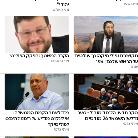
יהודי"
חיים שער
נתי קאליש
תקשורת ופוליטיקה: כך שולטים
הקרב המאסף: הפקק הפוליטי
על הראש שלכם | צפו
ארי טננבוים
יונתן
סקר חדש: הליכוד מוביל - סער
מיד לאחר הקמת הממשלה:
נחלש; השמאל 26 מנדטים
אייזנקוט מודיע על רצונו להיכנס
איתי גדסי
לפוליטיקה
איתי גדסי