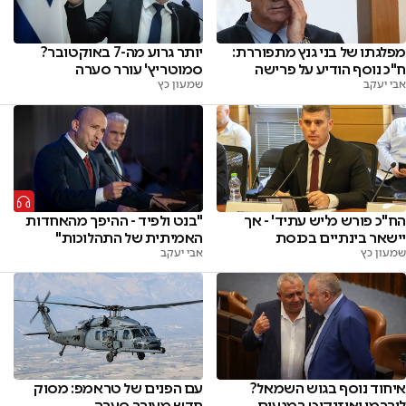
מפלגתו של בני גנץ מתפוררת:
יותר גרוע מה-7 באוקטובר?
ח"כ נוסף הודיע על פרישה
סמוטריץ' עורר סערה
אבי יעקב
שמעון כץ
הח"כ פורש מ'יש עתיד' - אך
"בנט ולפיד - ההיפך מהאחדות
יישאר בינתיים בכנסת
האמיתית של התהלוכות"
שמעון כץ
אבי יעקב
איחוד נוסף בגוש השמאל?
עם הפנים של טראמפ: מסוק
ליברמן ואיזנקוט במגעים
חדש מעורר סערה