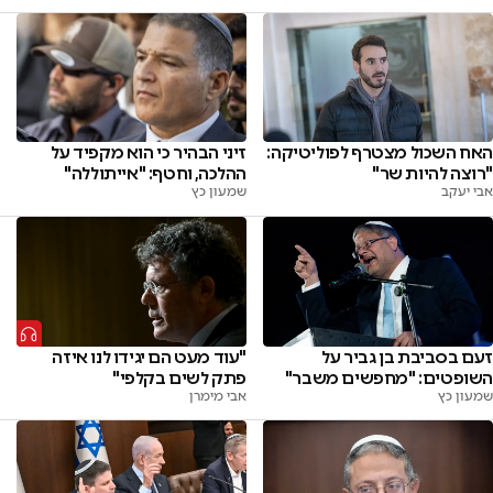
האח השכול מצטרף לפוליטיקה:
זיני הבהיר כי הוא מקפיד על
"רוצה להיות שר"
ההלכה, וחטף: "אייתוללה"
אבי יעקב
שמעון כץ
זעם בסביבת בן גביר על
"עוד מעט הם יגידו לנו איזה
השופטים: "מחפשים משבר"
פתק לשים בקלפי"
שמעון כץ
אבי מימרן