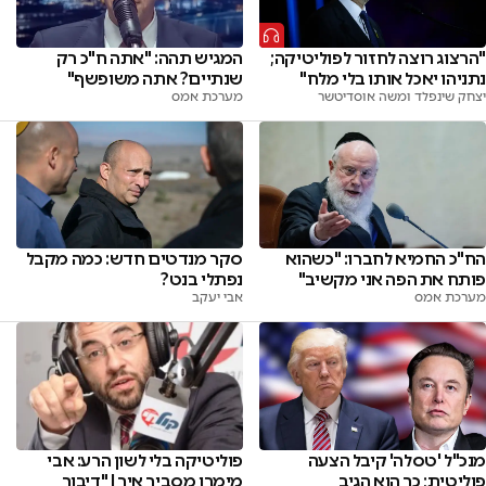
"הרצוג רוצה לחזור לפוליטיקה;
המגיש תהה: "אתה ח"כ רק
נתניהו יאכל אותו בלי מלח"
שנתיים? אתה משופשף"
יצחק שינפלד ומשה אוסדיטשר
מערכת אמס
הח"כ החמיא לחברו: "כשהוא
סקר מנדטים חדש: כמה מקבל
פותח את הפה אני מקשיב"
נפתלי בנט?
מערכת אמס
אבי יעקב
פוליטיקה בלי לשון הרע: אבי
מנכ"ל 'טסלה' קיבל הצעה
מימרן מסביר איך | "דיבור
פוליטית; כך הוא הגיב