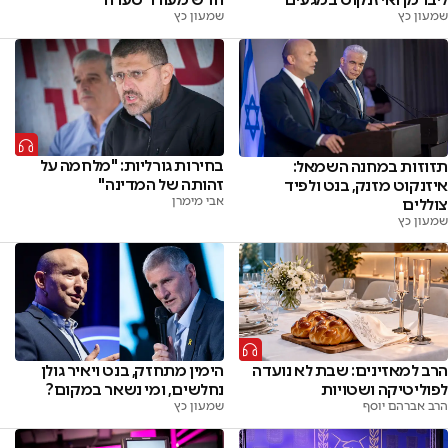
שמעון כץ
שמעון כץ
בחירות גורליות: "מלחמה על
תזוזות במחנה השמאל:
זהותה של המדינה"
איזנקוט מזנק, בנט ולפיד
אבי מימרן
צוללים
שמעון כץ
הרב למאזינים: שבת לא נועדה
הימין מתחזק, בנט ויאיר גולן
לפוליטיקה ושטויות
נחלשים, ומי נשאר במקום?
הרב אברהם יוסף
שמעון כץ