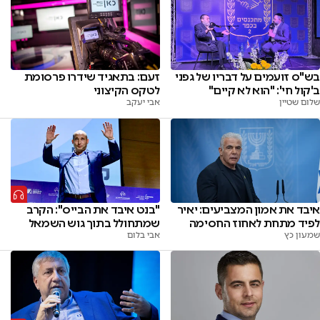
בש"ס זועמים על דבריו של גפני
זעם: בתאגיד שידרו פרסומת
ב'קול חי': "הוא לא קיים"
לטקס הקיצוני
שלום שטיין
אבי יעקב
איבד את אמון המצביעים: יאיר
"בנט איבד את הבייס": הקרב
לפיד מתחת לאחוז החסימה
שמתחולל בתוך גוש השמאל
שמעון כץ
אבי בלום