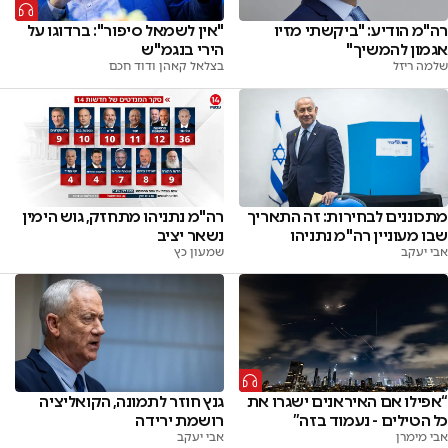
רה"מ הודיע: "ביקשתי מזיו
"אין לשמאל סיפור": ברדוגו על
אגמון להמשיך"
הירי בנגמ"ש
שלמה ריזל
בצלאל קאהן ודוד חכם
מתכוננים לבחירות: זה התאריך
רה"מ נתניהו מתחזק, גוש הימין
שבו מעוניין רה"מ נתניהו
נשאר יציב
אבי יעקב
שמעון כץ
“אפילו אם האיראנים ישגרו את
גנץ חוזר לתמונה, הקואליציה
כל הטילים - נעמוד בזה”
רושמת ירידה
אבי מימרן
אבי יעקב