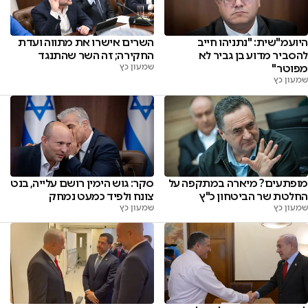
היועמ"שית: "נתניהו חייב
השרים אישרו את מתווה ועדת
להסביר מדוע בן גביר לא
החקירה; זה השר שהתנגד
מפוטר"
שמעון כץ
שמעון כץ
מופתעים? מיארה במתקפה על
סקר: גוש הימין רושם עלייה, בנט
החלטת שר הביטחון כ"ץ
צונח ולפיד כמעט נמחק
שמעון כץ
שמעון כץ