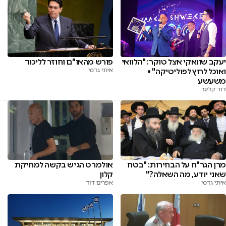
יעקב שוואקי אצל טוקר: "הלוואי
פורש מהאו"ם וחוזר לליכוד
ואוכל לרוץ לפוליטיקה" •
איתי גדסי
משעשע
דוד קליגר
מרן הגר"ח על הבחירות: "בטח
אולמרט הגיש בקשה למחיקת
שאני יודע, מה השאלה?"
קלון
איתי גדסי
אפרים דוד