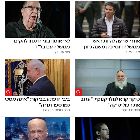
אחרי שרצה להיות ראש
לא יאומן: בוגי התכוון להקים
ממשלה: יוסי כהן משנה כיוון
ממשלה עם בל"ד
אבי יעקב
שמעון כץ
טוקר קרא לגולדקנופף: "עזוב
ביבי הופתע בביקור: "אתה ממש
את הפוליטיקה"
כמו ספר תורה"
מנחם טוקר
הרב משה בן לולו