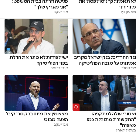
לא תאמינו: כך ניסו לפסול את
פגישה חריגה בבית המשפט:
מינוי זיני
"אני מעריץ שלך"
שמעון כץ
אבי יעקב
ישי לפידות לא סוגר את הדלת
נגד החרדים: בנק ישראל מקריב
בפני הפוליטיקה
אמינותו על מזבח הפוליטיקה
קובי ברומר
צבי טסלר
ואטורי עולה למתקפה:
מצא מין את מינו: ברק סרי קיבל
"התקשורת מתנהלת כמו
הצעה מבנט
מאפיה"
אבי יעקב
בצלאל קאהן